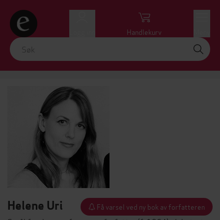
Logg inn
Handlekurv
Meny
Helene Uri
Få varsel ved ny bok av forfatteren