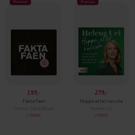
Premium
Premium
199,-
279,-
Fakta faen
Hoppe etter ruccola
Jostein Sand Nilsen
Helene Uri
LYDBOK
LYDBOK