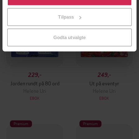
tilpasse ditt samtykke til spesifikke formål ved å klikke
på «Tilpass». Du kan når som helst trekke tilbake eller
Tilpass
endre ditt samtykke.
Godta utvalgte
229,-
249,-
Jorden rundt på 80 ord
Ut på eventyr
Helene Uri
Helene Uri
EBOK
EBOK
Premium
Premium