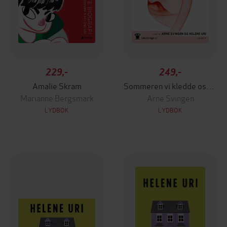
229,-
249,-
Amalie Skram
Sommeren vi kledde oss nakne
Marianne Bergsmark
Arne Svingen
LYDBOK
LYDBOK