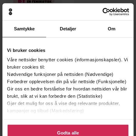
Samtykke
Detaljer
Om
Vi bruker cookies
Våre nettsider benytter cookies (informasjonskapsler). Vi
bruker cookies til:
279,-
299,-
Nødvendige funksjoner på nettsiden (Nødvendige)
Kvinnenes by
Ut på eventyr
Forbedrer opplevelsen din på vår nettside (Funksjonelle)
Marta Breen
Jakob Oftebro
Gir oss en bedre forståelse for hvordan nettsiden vår blir
EBOK
LYDBOK
brukt, slik at vi kan forbedre den (Statistiske)
Gjør det mulig for oss å vise deg relevante produkter,
kampanjer og tilbud (Markedsføring)
Premium
Klikk på «Godta alle» for å gi oss ditt samtykke til å
bruke cookies for alle disse formålene. Du kan også
Godta alle