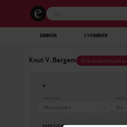
EBØKER
LYDBØKER
Knut V. Bergem
Få varsel ved ny bok av
SORTERING
SPRÅK
BARE VIS MEG