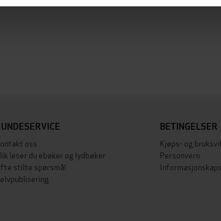
KUNDESERVICE
BETINGELSER
ontakt oss
Kjøps- og bruksvi
lik leser du ebøker og lydbøker
Personvern
fte stilte spørsmål
Informasjonskaps
elvpublisering