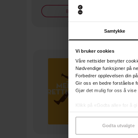
Bøker på tilbud
Samtykke
Vi bruker cookies
Våre nettsider benytter cooki
Nødvendige funksjoner på ne
Forbedrer opplevelsen din på
Gir oss en bedre forståelse fo
Gjør det mulig for oss å vise
Klikk på «Godta alle» for å gi
samtykke til spesifikke formå
Godta utvalgte