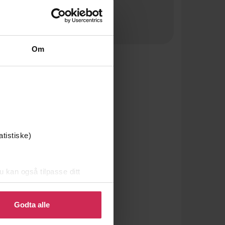
Om
atistiske)
u kan også tilpasse ditt
 eller endre ditt samtykke.
Godta alle