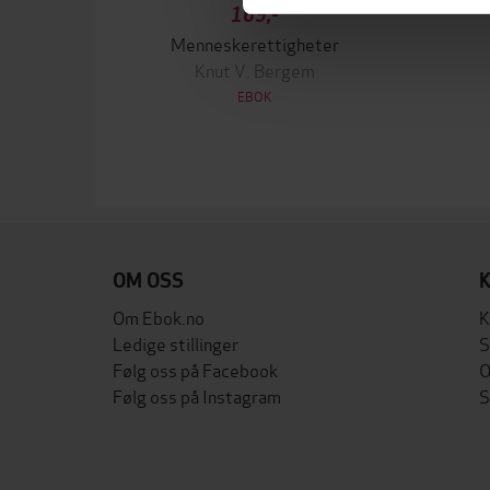
169,-
Menneskerettigheter
Knut V. Bergem
EBOK
OM OSS
Om Ebok.no
K
Ledige stillinger
S
Følg oss på Facebook
O
Følg oss på Instagram
S