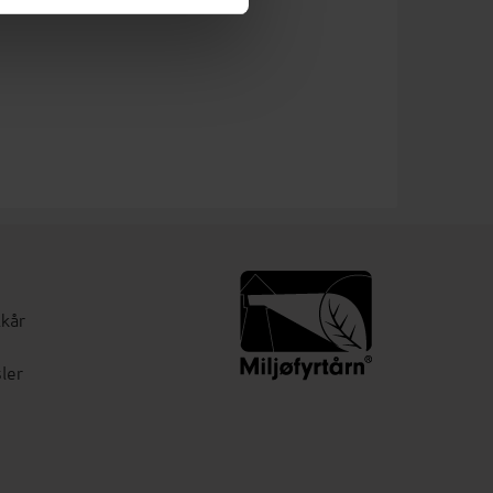
lkår
ler