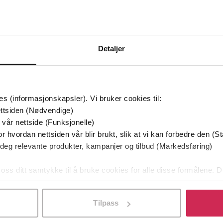
Bøker i Premium
Kan sendes til Kindle og PocketBook
Detaljer
es (informasjonskapsler). Vi bruker cookies til:
ttsiden (Nødvendige)
 vår nettside (Funksjonelle)
r hvordan nettsiden vår blir brukt, slik at vi kan forbedre den (St
 deg relevante produkter, kampanjer og tilbud (Markedsføring)
 oss ditt samtykke til å bruke cookies for alle disse formålene. D
l ved å klikke på «Tilpass». Du kan når som helst trekke tilbake
Tilpass