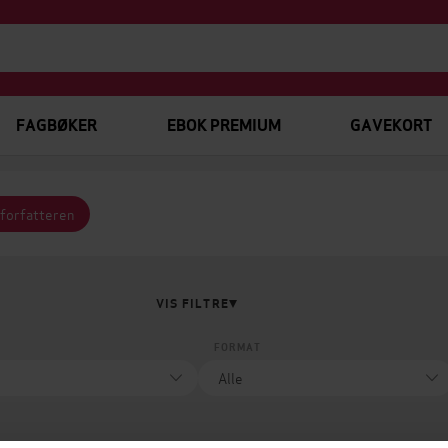
FAGBØKER
EBOK PREMIUM
GAVEKORT
 forfatteren
VIS FILTRE
FORMAT