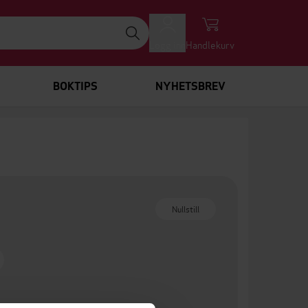
Logg inn
Handlekurv
BOKTIPS
NYHETSBREV
Nullstill