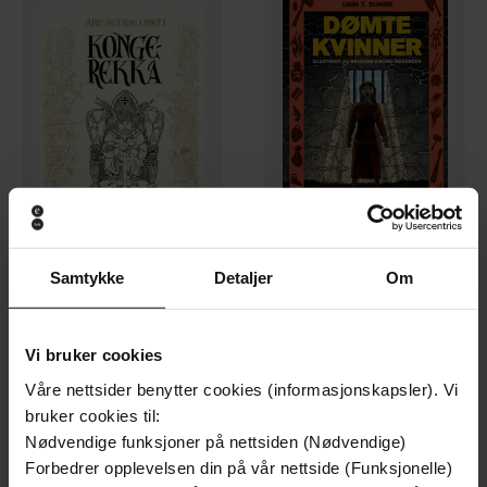
Samtykke
Detaljer
Om
279,-
199,-
Kongerekka
Dømte kvinner
Are Sende Osen
Linn T. Sunne
Vi bruker cookies
EBOK
EBOK
Våre nettsider benytter cookies (informasjonskapsler). Vi
bruker cookies til:
Nødvendige funksjoner på nettsiden (Nødvendige)
Forbedrer opplevelsen din på vår nettside (Funksjonelle)