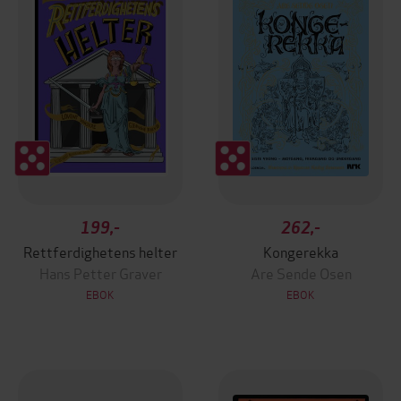
199,-
262,-
Rettferdighetens helter
Kongerekka
Hans Petter Graver
Are Sende Osen
EBOK
EBOK