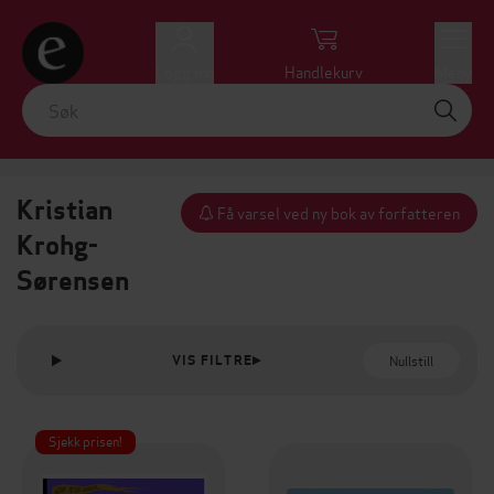
Logg inn
Handlekurv
Meny
Kristian
Få varsel ved ny bok av forfatteren
Krohg-
Sørensen
Nullstill
VIS FILTRE
Sjekk prisen!