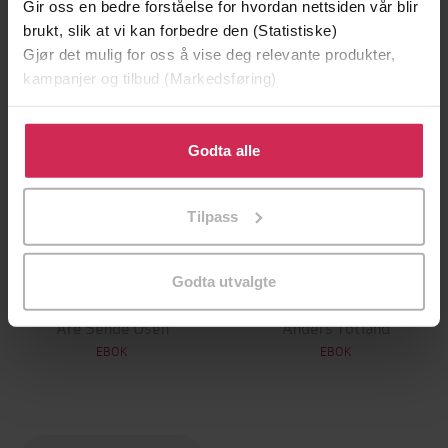
Gir oss en bedre forståelse for hvordan nettsiden vår blir
brukt, slik at vi kan forbedre den (Statistiske)
Gjør det mulig for oss å vise deg relevante produkter,
kampanjer og tilbud (Markedsføring)
Klikk på «Godta alle» for å gi oss ditt samtykke til å
bruke cookies for alle disse formålene. Du kan også
Godta alle
tilpasse ditt samtykke til spesifikke formål ved å klikke
på «Tilpass». Du kan når som helst trekke tilbake eller
Tilpass
endre ditt samtykke.
279,-
169,-
Godta utvalgte
Kongerekka
Nattmannen
Are Sende Osen
Anders Totland
EBOK
EBOK