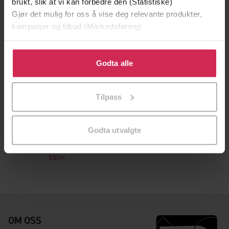
brukt, slik at vi kan forbedre den (Statistiske)
Gjør det mulig for oss å vise deg relevante produkter,
kampanjer og tilbud (Markedsføring)
Klikk på «Godta alle» for å gi oss ditt samtykke til å
bruke cookies for alle disse formålene. Du kan også
Godta alle
tilpasse ditt samtykke til spesifikke formål ved å klikke
på «Tilpass». Du kan når som helst trekke tilbake eller
Tilpass
endre ditt samtykke.
119,-
Godta utvalgte
Et år med broderi
Warunee Bolstad
EBOK
OM OSS