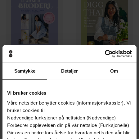
119,-
279,-
Samtykke
Detaljer
Om
Et år med broderi
Digg thai
Warunee Bolstad
Warunee Bolstad
EBOK
EBOK
Vi bruker cookies
Våre nettsider benytter cookies (informasjonskapsler). Vi
bruker cookies til:
Nødvendige funksjoner på nettsiden (Nødvendige)
Forbedrer opplevelsen din på vår nettside (Funksjonelle)
Gir oss en bedre forståelse for hvordan nettsiden vår blir