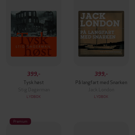
399,-
399,-
Tysk høst
På langfart med Snarken
Stig Dagerman
Jack London
LYDBOK
LYDBOK
Premium