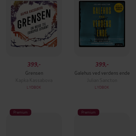
399,-
399,-
Grensen
Galehus ved verdens ende
Kapka Kassabova
Julian Sancton
LYDBOK
LYDBOK
Premium
Premium