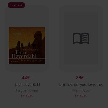
Premium
449,-
296,-
Thor Heyerdahl
brother. do. you. love. me.
Ragnar Kvam
Manni Coe
LYDBOK
LYDBOK