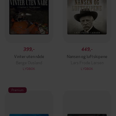
399,-
449,-
Vinter uten nåde
Nansen og luftskipene
Børge Ousland
Lars Frode Larsen
LYDBOK
LYDBOK
Premium