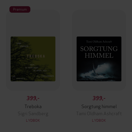
Premium
399,-
399,-
Treboka
Sorgtung himmel
Sigri Sandberg
Tami Oldham Ashcraft
LYDBOK
LYDBOK