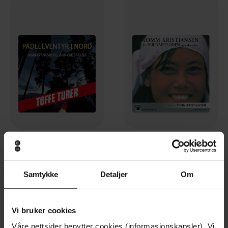
99,-
399,-
Padleeventyr i nord
På parfymefloden og andre reiser
Marius Angvik
Tomm Kristiansen
Samtykke
Detaljer
Om
LYDBOK
LYDBOK
Vi bruker cookies
Premium
Våre nettsider benytter cookies (informasjonskapsler). Vi