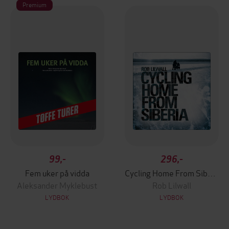
Premium
99,-
296,-
Fem uker på vidda
Cycling Home From Siberia
Aleksander Myklebust
Rob Lilwall
LYDBOK
LYDBOK