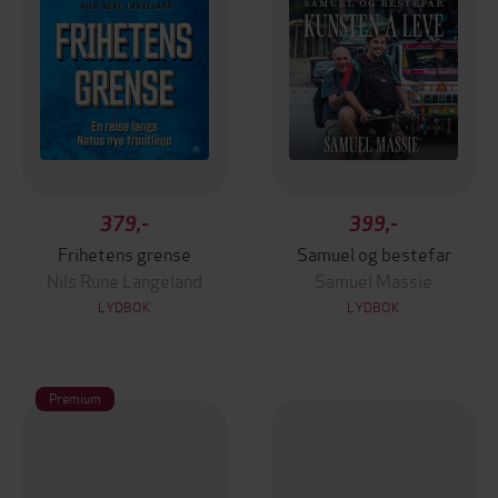
379,-
399,-
Frihetens grense
Samuel og bestefar
Nils Rune Langeland
Samuel Massie
LYDBOK
LYDBOK
Premium