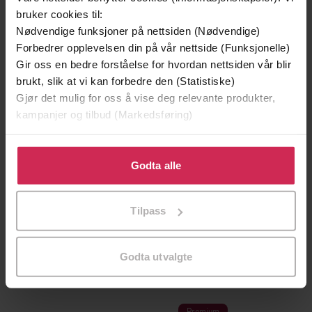
bruker cookies til:
Nødvendige funksjoner på nettsiden (Nødvendige)
Forbedrer opplevelsen din på vår nettside (Funksjonelle)
Gir oss en bedre forståelse for hvordan nettsiden vår blir
brukt, slik at vi kan forbedre den (Statistiske)
Gjør det mulig for oss å vise deg relevante produkter,
kampanjer og tilbud (Markedsføring)
Klikk på «Godta alle» for å gi oss ditt samtykke til å
bruke cookies for alle disse formålene. Du kan også
Godta alle
tilpasse ditt samtykke til spesifikke formål ved å klikke
på «Tilpass». Du kan når som helst trekke tilbake eller
213,-
99,-
Tilpass
endre ditt samtykke.
Scott's Last Expedition
Pingvinkjærlighet
Robert Falcon Scott
Kristin Folsland Olsen
LYDBOK
LYDBOK
Godta utvalgte
Premium