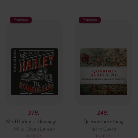
Premium
Premium
379,-
249,-
Med Harley til Honningsvåg
Querinis beretning
Mikal Olsen Lerøen
Pietro Querini
LYDBOK
LYDBOK