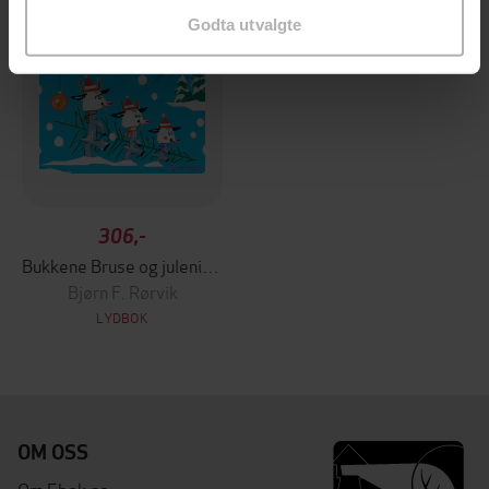
Godta utvalgte
306,-
Bukkene Bruse og julenissen
Bjørn F. Rørvik
LYDBOK
OM OSS
Om Ebok.no