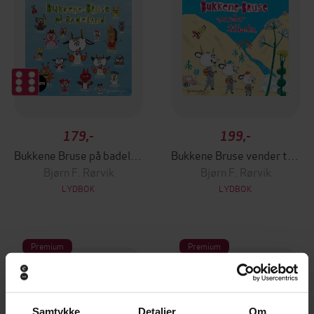
179,-
199,-
Bukkene Bruse på badeland
Bukkene Bruse vender tilbake
Bjørn F. Rørvik
Bjørn F. Rørvik
LYDBOK
LYDBOK
Premium
Premium
Samtykke
Detaljer
Om