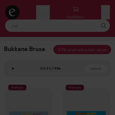
Logg inn
Handlekurv
Meny
Bukkene Bruse
Få varsel ved ny bok i serien
Nullstill
VIS FILTRE
Premium
Premium