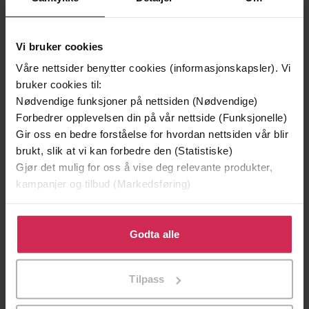
Vi bruker cookies
Våre nettsider benytter cookies (informasjonskapsler). Vi
bruker cookies til:
Nødvendige funksjoner på nettsiden (Nødvendige)
Forbedrer opplevelsen din på vår nettside (Funksjonelle)
Gir oss en bedre forståelse for hvordan nettsiden vår blir
199,-
329,-
brukt, slik at vi kan forbedre den (Statistiske)
Bukkene Bruse begynner på skolen
Bukkene Bruse drar til syden
Gjør det mulig for oss å vise deg relevante produkter,
Bjørn F. Rørvik
Bjørn F. Rørvik
kampanjer og tilbud (Markedsføring)
LYDBOK
LYDBOK
Klikk på «Godta alle» for å gi oss ditt samtykke til å
bruke cookies for alle disse formålene. Du kan også
Godta alle
Premium
tilpasse ditt samtykke til spesifikke formål ved å klikke
på «Tilpass». Du kan når som helst trekke tilbake eller
Tilpass
endre ditt samtykke.