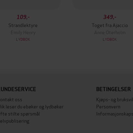
109,-
349,-
Strandlektyre
Toget fra Ajaccio
Emily Henry
Anne Oterholm
LYDBOK
LYDBOK
KUNDESERVICE
BETINGELSER
ontakt oss
Kjøps- og bruksvi
lik leser du ebøker og lydbøker
Personvern
fte stilte spørsmål
Informasjonskaps
elvpublisering