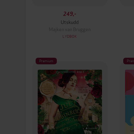
249,-
Utskudd
Majken van Bruggen
LYDBOK
Premium
Pre