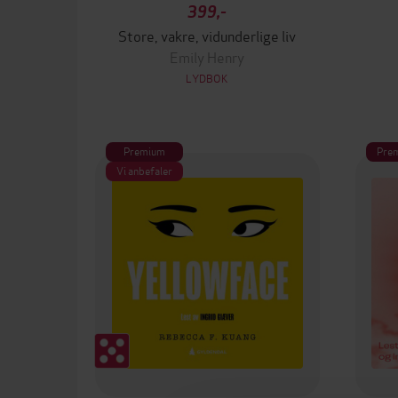
399,-
Store, vakre, vidunderlige liv
Emily Henry
LYDBOK
Premium
Pre
Vi anbefaler