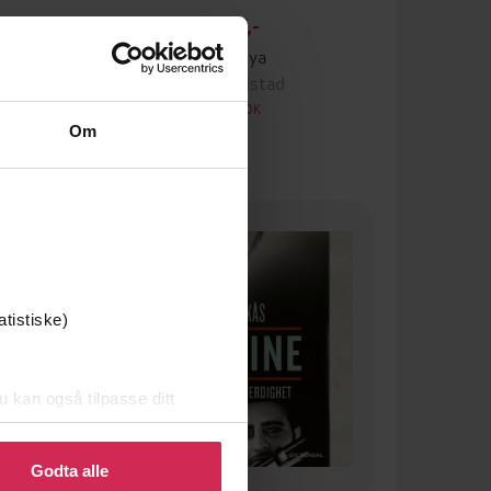
306,-
Ulveøya
n
Lajla Rolstad
LYDBOK
Om
Premium
atistiske)
u kan også tilpasse ditt
 eller endre ditt samtykke.
Godta alle