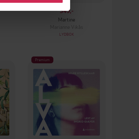
349,-
Martine
Marianne Vikås
LYDBOK
Premium