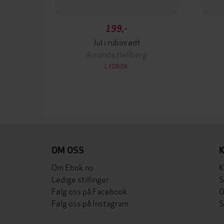
199,-
Jul i rubinrødt
Amanda Hellberg
LYDBOK
OM OSS
Om Ebok.no
K
Ledige stillinger
S
Følg oss på Facebook
O
Følg oss på Instagram
S