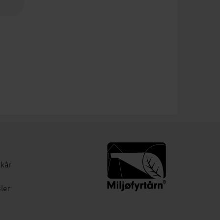
lkår
ler