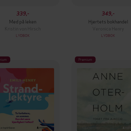
339,-
349,-
Med på leken
Hjertets bokhandel
Kristin von Hirsch
Veronica Henry
LYDBOK
LYDBOK
mium
Premium