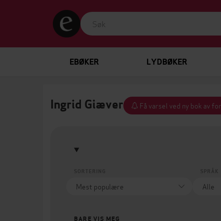
EBØKER
LYDBØKER
Ingrid Giæver
Få varsel ved ny bok av fo
SORTERING
SPRÅK
BARE VIS MEG