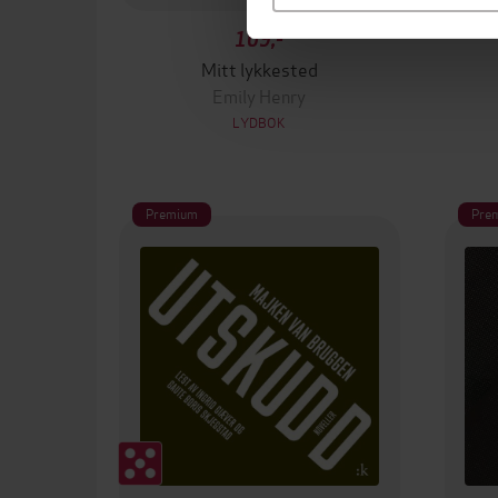
109,-
Mitt lykkested
Emily Henry
LYDBOK
Premium
Pre