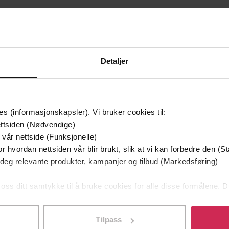
329,-
376,-
Aldri bedre
Inn i vårt mørke hus
Alexander Kielland Krag
Silje Bekeng-Flemme
LYDBOK
LYDBOK
Detaljer
mium
Premium
es (informasjonskapsler). Vi bruker cookies til:
ttsiden (Nødvendige)
 vår nettside (Funksjonelle)
r hvordan nettsiden vår blir brukt, slik at vi kan forbedre den (St
 deg relevante produkter, kampanjer og tilbud (Markedsføring)
 oss ditt samtykke til å bruke cookies for alle disse formålene. D
l ved å klikke på «Tilpass». Du kan når som helst trekke tilbake
Tilpass