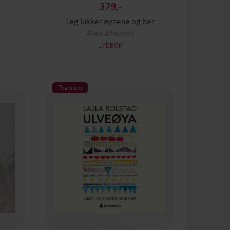
379,-
Jeg lukker øynene og ber
Alex Ahndoril
LYDBOK
Premium