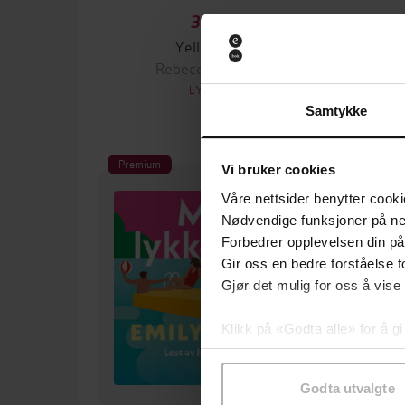
379,-
Yellowface
Rebecca F. Kuang
LYDBOK
Samtykke
Premium
Pre
Vi bruker cookies
Våre nettsider benytter cooki
Nødvendige funksjoner på ne
Forbedrer opplevelsen din på
Gir oss en bedre forståelse fo
Gjør det mulig for oss å vise
Klikk på «Godta alle» for å gi
samtykke til spesifikke formå
Godta utvalgte