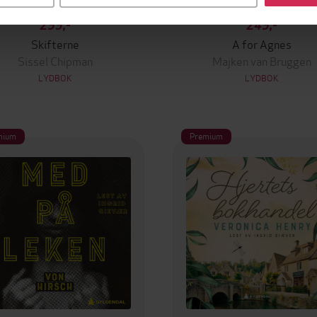
299,-
249,-
Skifterne
A for Agnes
Sissel Chipman
Majken van Bruggen
LYDBOK
LYDBOK
mium
Premium