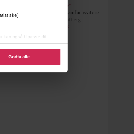
339,-
Kunnskapsoppsummeringer for samfunnsvitere
Tekstanalyse for samfunnsvitere
atistiske)
Øivind Bratberg
EBOK
u kan også tilpasse ditt
 eller endre ditt samtykke.
Godta alle