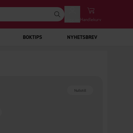
Logg inn
Handlekurv
BOKTIPS
NYHETSBREV
Nullstill