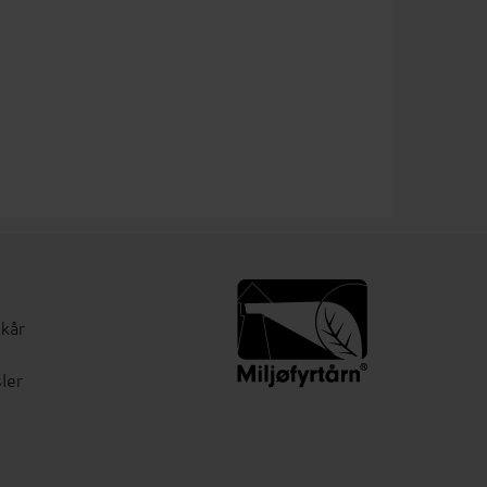
lkår
ler