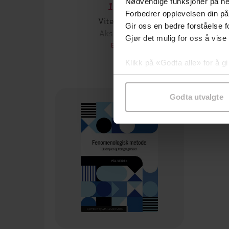
Nødvendige funksjoner på ne
189,-
Forbedrer opplevelsen din på
Viten skapt
Gir oss en bedre forståelse fo
Aksel Tjora
Gjør det mulig for oss å vise
EBOK
Klikk på «Godta alle» for å gi
samtykke til spesifikke formå
Godta utvalgte