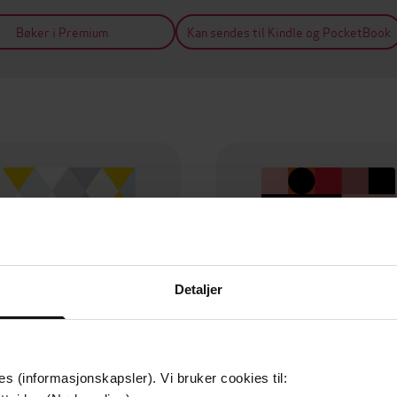
Bøker i Premium
Kan sendes til Kindle og PocketBook
Detaljer
es (informasjonskapsler). Vi bruker cookies til: