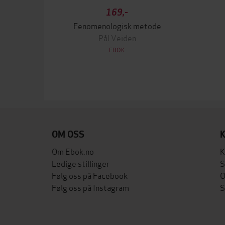
169,-
Fenomenologisk metode
Pål Veiden
EBOK
OM OSS
Om Ebok.no
K
Ledige stillinger
S
Følg oss på Facebook
O
Følg oss på Instagram
S