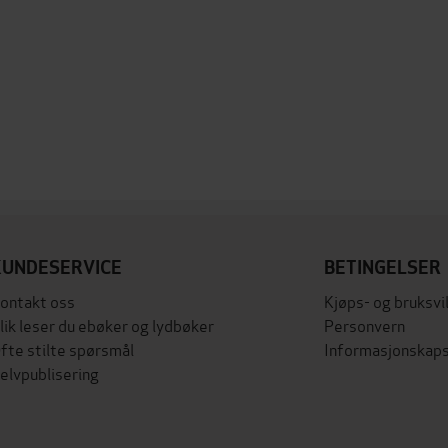
KUNDESERVICE
BETINGELSER
ontakt oss
Kjøps- og bruksvi
lik leser du ebøker og lydbøker
Personvern
fte stilte spørsmål
Informasjonskaps
elvpublisering