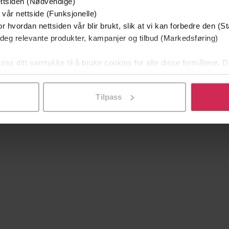
ttsiden (Nødvendige)
269,-
199,-
 vår nettside (Funksjonelle)
Kritisk diskursanalyse
r hvordan nettsiden vår blir brukt, slik at vi kan forbedre den (St
Joar Skrede
Anita Borch
 deg relevante produkter, kampanjer og tilbud (Markedsføring)
EBOK
EBOK
 oss ditt samtykke til å bruke cookies for alle disse formålene. D
l ved å klikke på «Tilpass». Du kan når som helst trekke tilbake
Tilpass