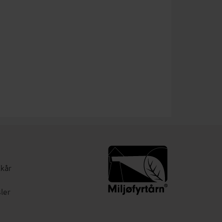
lkår
ler