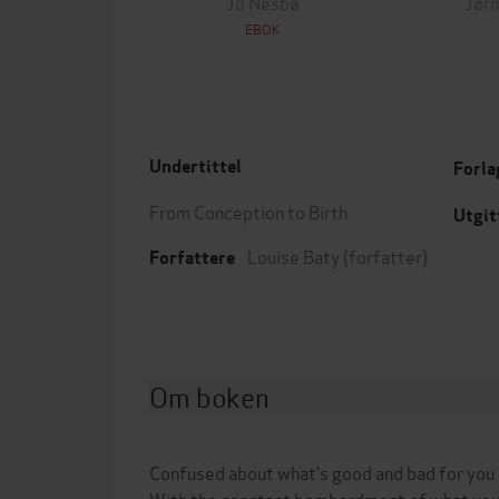
Jo Nesbø
Jørn
EBOK
Undertittel
Forla
From Conception to Birth
Utgit
Louise Baty
(forfatter)
Forfattere
Om boken
Confused about what’s good and bad for you
With the constant bombardment of what you 