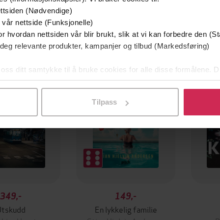
ttsiden (Nødvendige)
 vår nettside (Funksjonelle)
r hvordan nettsiden vår blir brukt, slik at vi kan forbedre den (St
 deg relevante produkter, kampanjer og tilbud (Markedsføring)
mium
Premium
g på tilbud
 oss ditt samtykke til å bruke cookies for alle disse formålene. D
l ved å klikke på «Tilpass». Du kan når som helst trekke tilbake
Tilpass
349,-
149,-
Utskudd
En lykkelig familie