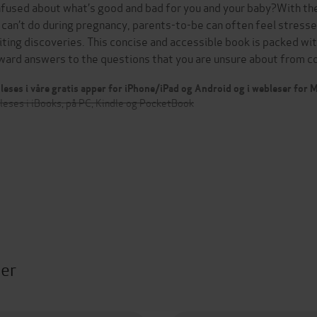
fused about what’s good and bad for you and your baby?With t
 can’t do during pregnancy, parents-to-be can often feel stressed
iting discoveries. This concise and accessible book is packed wit
ward answers to the questions that you are unsure about from 
leses i våre gratis apper for iPhone/iPad og Android og i webleser for
leses i iBooks, på PC, Kindle og PocketBook
ter