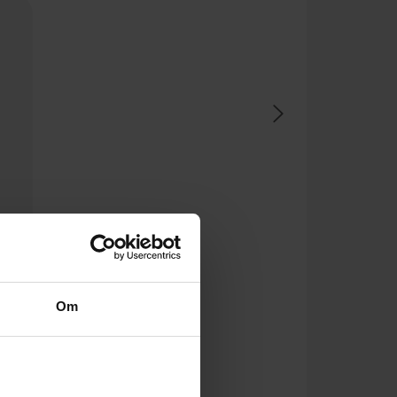
ents
Om