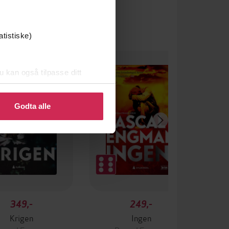
atistiske)
u kan også tilpasse ditt
 eller endre ditt samtykke.
Godta alle
349,-
249,-
Krigen
Ingen