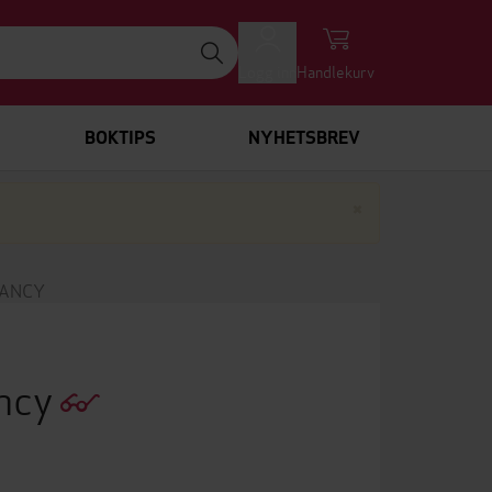
Logg inn
Handlekurv
BOKTIPS
NYHETSBREV
Lukk
×
NANCY
ancy