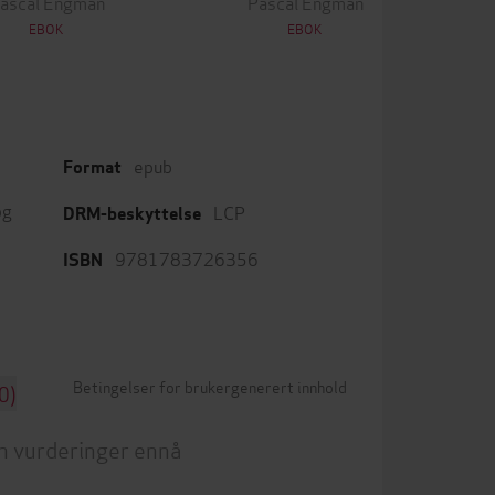
ascal Engman
Pascal Engman
EBOK
EBOK
epub
Format
og
LCP
DRM-beskyttelse
9781783726356
ISBN
Betingelser for brukergenerert innhold
0)
n vurderinger ennå