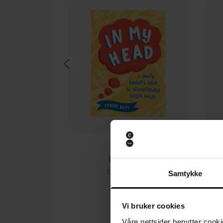
130,-
In My Head
Louise Baty
Samtykke
EBOK
Vi bruker cookies
Våre nettsider benytter cooki