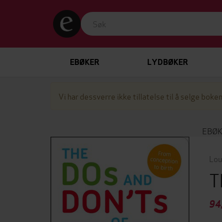
EBØKER
LYDBØKER
Vi har dessverre ikke tillatelse til å selge boken
EBØ
Lou
T
94