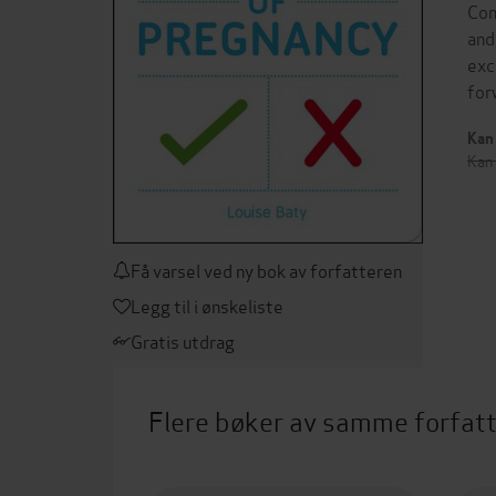
Con
and
exc
for
Kan 
Kan 
Få varsel ved ny bok av forfatteren
Legg til i ønskeliste
Gratis utdrag
Flere bøker av samme forfat