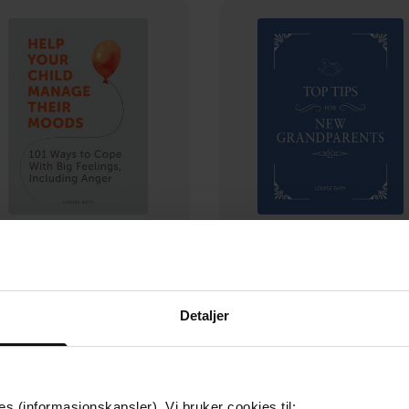
118,-
39,-
Help Your Child Manage Their Moods
Top Tips for New Grandpar
Louise Baty
Louise Baty
Detaljer
EBOK
EBOK
es (informasjonskapsler). Vi bruker cookies til: