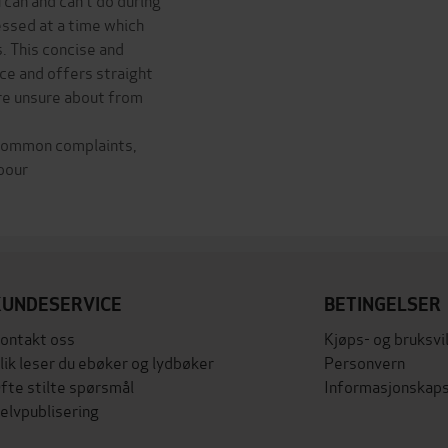
essed at a time which
s. This concise and
ce and offers straight
re unsure about from
 Common complaints,
bour
KUNDESERVICE
BETINGELSER
ontakt oss
Kjøps- og bruksvi
lik leser du ebøker og lydbøker
Personvern
fte stilte spørsmål
Informasjonskaps
elvpublisering