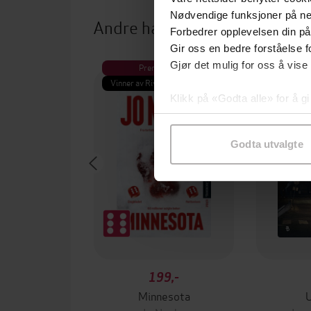
Nødvendige funksjoner på ne
Andre har også kjøpt
Forbedrer opplevelsen din på
Gir oss en bedre forståelse fo
Gjør det mulig for oss å vise
Premium
Pre
Vinner av Rivertonprisen
Første gan
Klikk på «Godta alle» for å gi
samtykke til spesifikke formå
Godta utvalgte
199,-
Minnesota