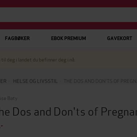
FAGBØKER
EBOK PREMIUM
GAVEKORT
 til deg i landet du befinner deg i nå.
KER
HELSE OG LIVSSTIL
THE DOS AND DON'TS OF PREG
ise Baty
he Dos and Don'ts of Pregn
,-