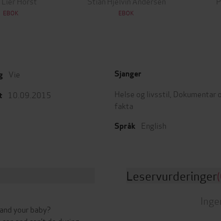
 Lier Horst
Stian Hjelvin Andersen
P
EBOK
EBOK
Vie
Sjanger
g
Helse og livsstil
,
Dokumentar 
10.09.2015
t
fakta
English
Språk
Leservurderinger
(
Inge
 and your baby?
can and can’t do during