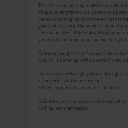
There's no one more special than you. Nobody
of spellbinding talent, wit, passion and person
make you so magical. And it never hurts to b
great you truly are. The powerful dose of po
vibes inside this little book will help boost 
your mood and bring some sunshine into your
Featuring insights from famous thinkers to 
Magical
is brimming with a wealth of wise wo
- I am always in the right place at the right ti
- The world is better with me in it
- I have compassion for myself and others
Celebrate your unique power, because when y
nothing less than magical.