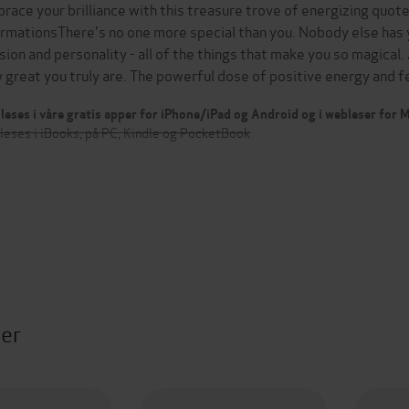
race your brilliance with this treasure trove of energizing quote
irmationsThere's no one more special than you. Nobody else has yo
sion and personality - all of the things that make you so magical.
 great you truly are. The powerful dose of positive energy and 
leses i våre gratis apper for iPhone/iPad og Android og i webleser for
leses i iBooks, på PC, Kindle og PocketBook
ter