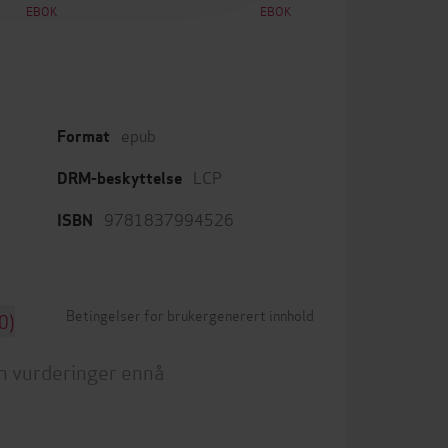
EBOK
EBOK
epub
Format
LCP
DRM-beskyttelse
9781837994526
ISBN
Betingelser for brukergenerert innhold
0)
n vurderinger ennå