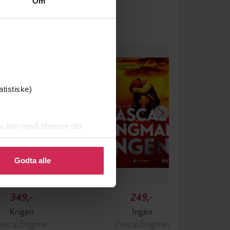
Om
atistiske)
u kan også tilpasse ditt
 eller endre ditt samtykke.
Godta alle
349,-
249,-
Krigen
Ingen
ascal Engman
Pascal Engman