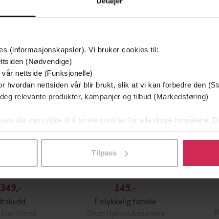
Detaljer
mium
Premium
es (informasjonskapsler). Vi bruker cookies til:
g på tilbud
ttsiden (Nødvendige)
 vår nettside (Funksjonelle)
r hvordan nettsiden vår blir brukt, slik at vi kan forbedre den (St
 deg relevante produkter, kampanjer og tilbud (Markedsføring)
 oss ditt samtykke til å bruke cookies for alle disse formålene. D
l ved å klikke på «Tilpass». Du kan når som helst trekke tilbake
Tilpass
349,-
149,-
Utskudd
En lykkelig familie
 Lier Horst
Stian Hjelvin Andersen
P