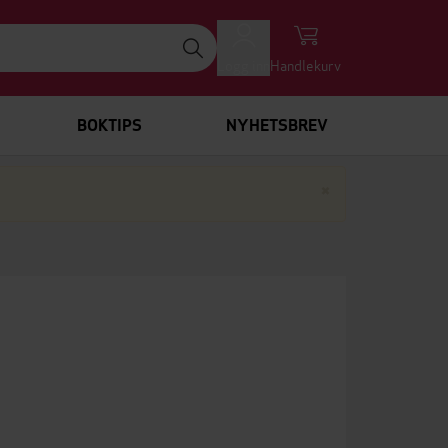
Logg inn
Handlekurv
BOKTIPS
NYHETSBREV
Lukk
×