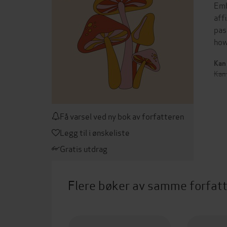
Emb
aff
pas
how
Kan 
Kan 
Få varsel ved ny bok av forfatteren
Legg til i ønskeliste
Gratis utdrag
Flere bøker av samme forfat