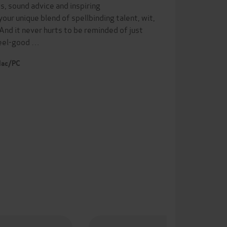
s, sound advice and inspiring
ur unique blend of spellbinding talent, wit,
 And it never hurts to be reminded of just
feel-good …
 Mac/PC