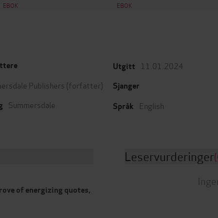
EBOK
EBOK
11.01.2024
ttere
Utgitt
rsdale Publishers
(forfatter)
Sjanger
Summersdale
English
g
Språk
Leservurderinger
(
Inge
trove of energizing quotes,