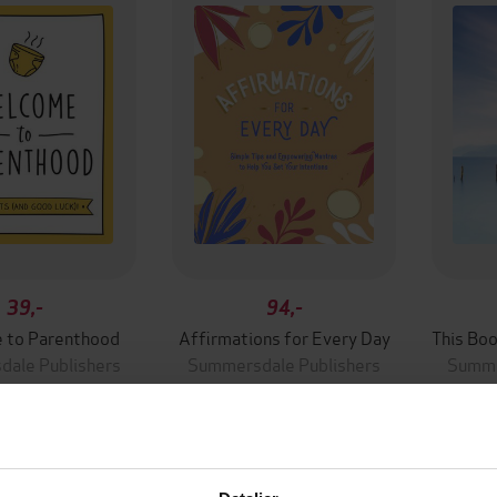
39,-
94,-
 to Parenthood
Affirmations for Every Day
ale Publishers
Summersdale Publishers
Summe
EBOK
EBOK