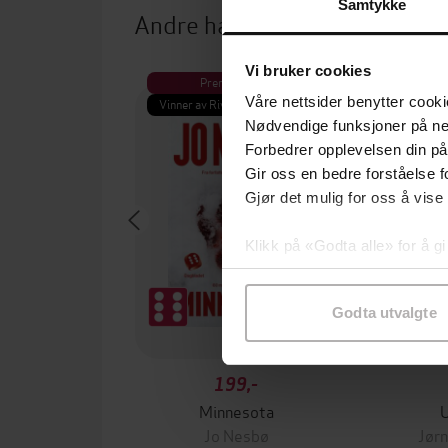
Samtykke
Andre har også kjøpt
Vi bruker cookies
Premium
Pre
Våre nettsider benytter cooki
Vinner av Rivertonprisen
Første gan
Nødvendige funksjoner på ne
Forbedrer opplevelsen din på
Gir oss en bedre forståelse fo
Gjør det mulig for oss å vise
Klikk på «Godta alle» for å gi
samtykke til spesifikke formå
Godta utvalgte
199,-
Minnesota
Jo Nesbø
Jørn