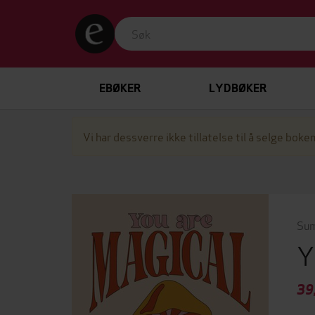
EBØKER
LYDBØKER
Vi har dessverre ikke tillatelse til å selge boken
Sum
Y
39