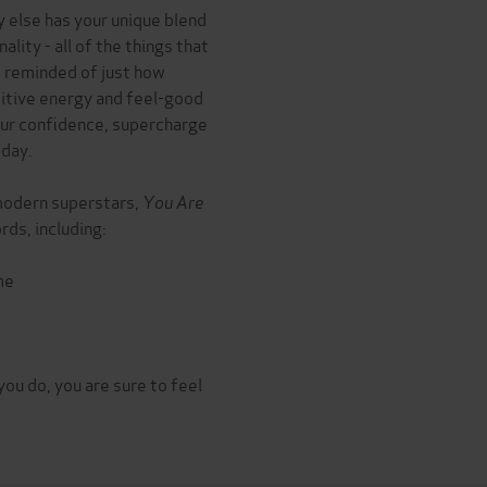
 else has your unique blend
ality - all of the things that
e reminded of just how
sitive energy and feel-good
your confidence, supercharge
 day.
modern superstars,
You Are
rds, including:
me
ou do, you are sure to feel