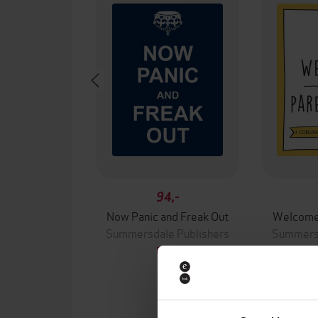
94,-
Now Panic and Freak Out
Welcome
Summersdale Publishers
Summersd
EBOK