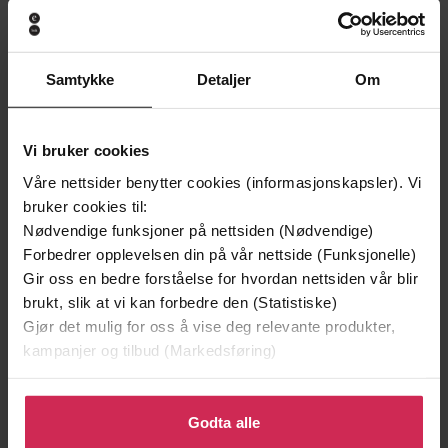
Samtykke
Detaljer
Om
129,-
129,-
Vi bruker cookies
Minnesota
Utskudd
Jo Nesbø
Jørn Lier Horst
Våre nettsider benytter cookies (informasjonskapsler). Vi
bruker cookies til:
EBOK
EBOK
Nødvendige funksjoner på nettsiden (Nødvendige)
Forbedrer opplevelsen din på vår nettside (Funksjonelle)
Gir oss en bedre forståelse for hvordan nettsiden vår blir
brukt, slik at vi kan forbedre den (Statistiske)
Natalya Watson
(forfatter)
Forfattere
Gjør det mulig for oss å vise deg relevante produkter,
kampanjer og tilbud (Markedsføring)
Kyle Books
Forlag
19.03.2020
Klikk på «Godta alle» for å gi oss ditt samtykke til å
Utgitt
bruke cookies for alle disse formålene. Du kan også
Godta alle
Dokumentar og fakta
,
Hobby og fritid
,
Sjanger
tilpasse ditt samtykke til spesifikke formål ved å klikke