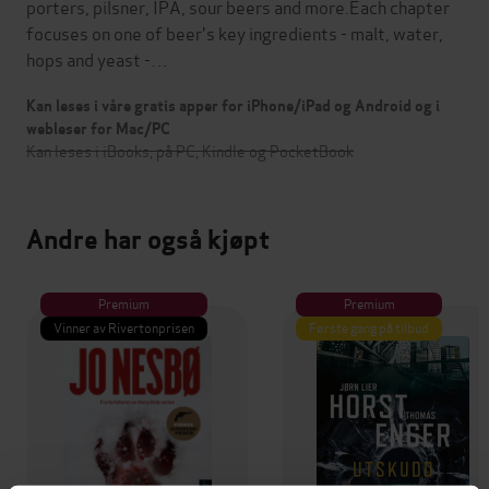
porters, pilsner, IPA, sour beers and more.Each chapter
focuses on one of beer's key ingredients - malt, water,
hops and yeast -…
Kan leses i våre gratis apper for iPhone/iPad og Android og i
webleser for Mac/PC
Kan leses i iBooks, på PC, Kindle og PocketBook
Andre har også kjøpt
Premium
Premium
Vinner av Rivertonprisen
Første gang på tilbud