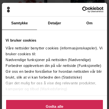
Samtykke
Detaljer
Om
199,-
349,-
Minnesota
Utskudd
Vi bruker cookies
Jo Nesbø
Jørn Lier Horst
Våre nettsider benytter cookies (informasjonskapsler). Vi
EBOK
EBOK
bruker cookies til:
Nødvendige funksjoner på nettsiden (Nødvendige)
Forbedrer opplevelsen din på vår nettside (Funksjonelle)
Gir oss en bedre forståelse for hvordan nettsiden vår blir
brukt, slik at vi kan forbedre den (Statistiske)
Mike Fairclough
(forfatter)
Forfattere
Gjør det mulig for oss å vise deg relevante produkter,
John Catt
Forlag
kampanjer og tilbud (Markedsføring)
06.10.2016
Utgitt
Klikk på «Godta alle» for å gi oss ditt samtykke til å
bruke cookies for alle disse formålene. Du kan også
Godta alle
Dokumentar og fakta
,
Politikk og samfunn
,