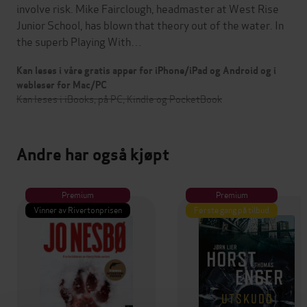
involve risk. Mike Fairclough, headmaster at West Rise
Junior School, has blown that theory out of the water. In
the superb Playing With…
Kan leses i våre gratis apper for iPhone/iPad og Android og i
webleser for Mac/PC
Kan leses i iBooks, på PC, Kindle og PocketBook
Andre har også kjøpt
Premium
Premium
Vinner av Rivertonprisen
Første gang på tilbud