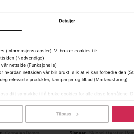
Detaljer
es (informasjonskapsler). Vi bruker cookies til:
ttsiden (Nødvendige)
 vår nettside (Funksjonelle)
249,-
149,-
r hvordan nettsiden vår blir brukt, slik at vi kan forbedre den (St
 deg relevante produkter, kampanjer og tilbud (Markedsføring)
ighetsbrevet
Fremdeles meg
Grac
inda Riley
Jojo Moyes
Sa
 oss ditt samtykke til å bruke cookies for alle disse formålene. D
EBOK
EBOK
l ved å klikke på «Tilpass». Du kan når som helst trekke tilbake
Tilpass
Cappelen Damm
Skjønnlitteratur
,
Rom
g
Sjanger