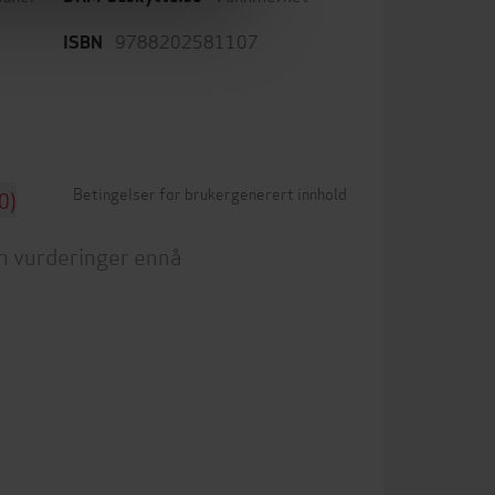
9788202581107
ISBN
Betingelser for brukergenerert innhold
0)
n vurderinger ennå