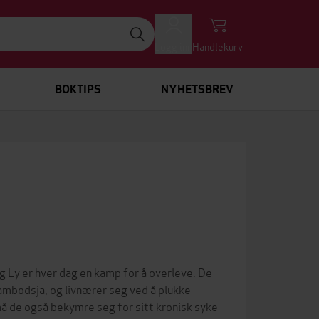
Logg inn
Handlekurv
BOKTIPS
NYHETSBREV
ng Ly er hver dag en kamp for å overleve. De
mbodsja, og livnærer seg ved å plukke
må de også bekymre seg for sitt kronisk syke