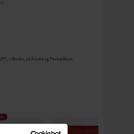
r so…
c/PC, i iBooks, på Kindle og PocketBook
um