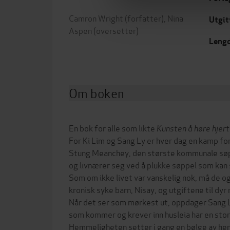
Camron Wright
(forfatter),
Nina
Utgit
Aspen
(oversetter)
Leng
Om boken
En bok for alle som likte
Kunsten å høre hjer
For Ki Lim og Sang Ly er hver dag en kamp for
Stung Meanchey, den største kommunale søp
og livnærer seg ved å plukke søppel som kan 
Som om ikke livet var vanskelig nok, må de o
kronisk syke barn, Nisay, og utgiftene til dyr
Når det ser som mørkest ut, oppdager Sang L
som kommer og krever inn husleia har en sto
Hemmeligheten setter i gang en bølge av hend