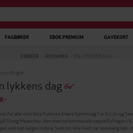
FAGBØKER
EBOK PREMIUM
GAVEKORT
EBØKER
ROMANER
EN LYKKENS DAG
ron Wright
n lykkens dag
9,-
bok for alle som likte Kunsten å høre hjerteslag For Ki Lim og Sa
 på Stung Meanchey, den største kommunale søppelfyllingen i Ka
pel som kan selges videre.Som om ikke livet var vanskelig nok, 