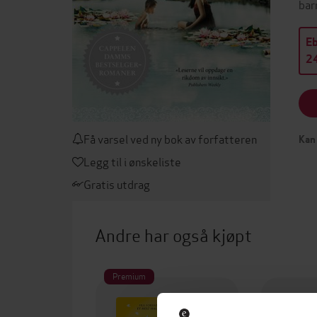
bar
E
24
Få varsel ved ny bok av forfatteren
Kan 
Legg til i ønskeliste
Gratis utdrag
Andre har også kjøpt
Premium