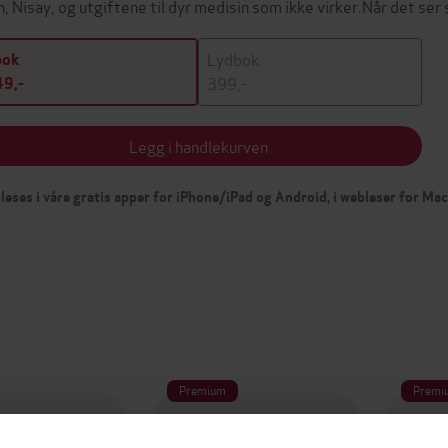
n, Nisay, og utgiftene til dyr medisin som ikke virker.Når det se
Lydbok
bok
399,-
9,-
Legg i handlekurven
leses i våre gratis apper for iPhone/iPad og Android, i webleser for Ma
Premium
Premi