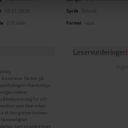
09.01.2018
Bokmål
t
Språk
270
sider
epub
de
Format
Leservurderinger
(
Inge
teslag
 å overleve. De bor på
pelfyllingen i Kambodsja,
selges videre.
gså bekymre seg for sitt
 medisin som ikke virker.
y at den gretne kvinnen
r hemmelighet.
elser som vil endre livet