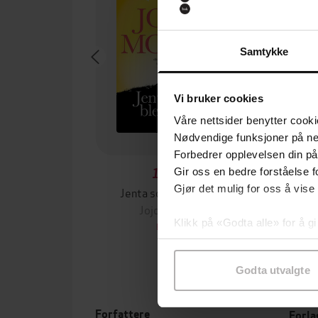
Samtykke
Vi bruker cookies
Våre nettsider benytter cooki
Nødvendige funksjoner på ne
Forbedrer opplevelsen din på
149,-
Gir oss en bedre forståelse fo
Gjør det mulig for oss å vise
Jenta som ble igjen
Kjærl
Jojo Moyes
Luc
Klikk på «Godta alle» for å gi
EBOK
samtykke til spesifikke formå
Godta utvalgte
Forfattere
Forla