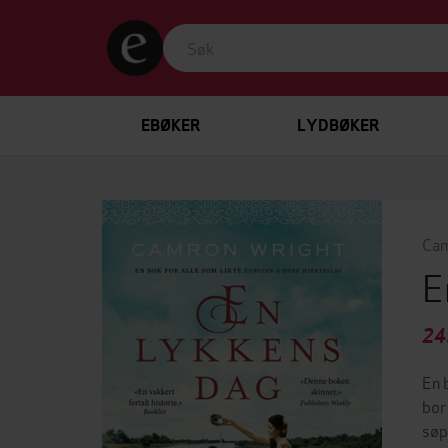
EBØKER
LYDBØKER
Cam
E
24
En 
bor
søp