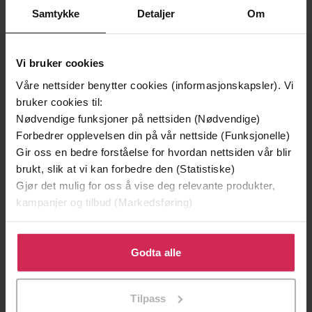
Samtykke
Detaljer
Om
Vi bruker cookies
Våre nettsider benytter cookies (informasjonskapsler). Vi
bruker cookies til:
Nødvendige funksjoner på nettsiden (Nødvendige)
Forbedrer opplevelsen din på vår nettside (Funksjonelle)
Gir oss en bedre forståelse for hvordan nettsiden vår blir
brukt, slik at vi kan forbedre den (Statistiske)
199,-
349,-
Gjør det mulig for oss å vise deg relevante produkter,
Minnesota
Utskudd
kampanjer og tilbud (Markedsføring)
Jo Nesbø
Jørn Lier Horst
EBOK
EBOK
Klikk på «Godta alle» for å gi oss ditt samtykke til å
bruke cookies for alle disse formålene. Du kan også
Godta alle
tilpasse ditt samtykke til spesifikke formål ved å klikke
på «Tilpass». Du kan når som helst trekke tilbake eller
Tilpass
Bound to the Greek (Harlequin The
endre ditt samtykke.
Undertittel