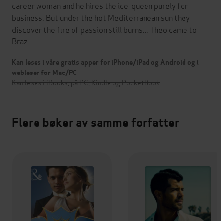
career woman and he hires the ice-queen purely for
business. But under the hot Mediterranean sun they
discover the fire of passion still burns... Theo came to
Braz…
Kan leses i våre gratis apper for iPhone/iPad og Android og i
webleser for Mac/PC
Kan leses i iBooks, på PC, Kindle og PocketBook
Flere bøker av samme forfatter