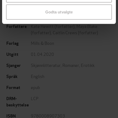
Billionaires Collection) / What The Greek
Wants Most / The Billionaire's Secret
Godta utvalgte
Princess
Kate Hewitt
(forfatter),
Maya Blake
Forfattere
(forfatter),
Caitlin Crews
(forfatter)
Mills & Boon
Forlag
01.04.2020
Utgitt
Skjønnlitteratur
,
Romaner
,
Erotikk
Sjanger
English
Språk
epub
Format
LCP
DRM-
beskyttelse
9780008907303
ISBN