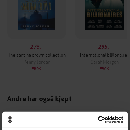
273,-
295,-
The santina crown collection
International billionaires
Penny Jordan
Sarah Morgan
EBOK
EBOK
Andre har også kjøpt
Premium
Premium
Vinner av Rivertonprisen
Første gang på tilbud