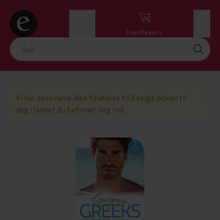
Logg inn
Handlekurv
Meny
Lu
×
Vi har dessverre ikke tillatelse til å selge boken til
deg i landet du befinner deg i nå.