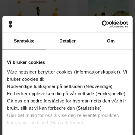
Samtykke
Detaljer
Om
149,-
249,-
Fremdeles meg
Skyggesøsteren
Vi bruker cookies
Jojo Moyes
Lucinda Riley
Våre nettsider benytter cookies (informasjonskapsler). Vi
EBOK
EBOK
bruker cookies til:
Nødvendige funksjoner på nettsiden (Nødvendige)
Forbedrer opplevelsen din på vår nettside (Funksjonelle)
Gir oss en bedre forståelse for hvordan nettsiden vår blir
Carole Lanham
(forfatter),
Ann-Magritt
brukt, slik at vi kan forbedre den (Statistiske)
Forfattere
Sævold
(oversetter)
Gjør det mulig for oss å vise deg relevante produkter,
kampanjer og tilbud (Markedsføring)
Cappelen Damm
Forlag