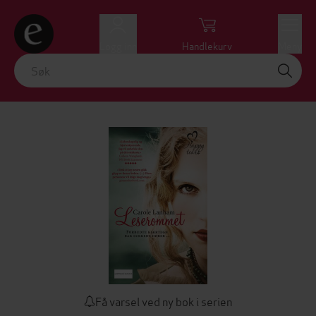
Logg inn
Handlekurv
Meny
Få varsel ved ny bok i serien