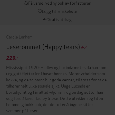
Få varsel ved ny bok av forfatteren
Legg til i ønskeliste
Gratis utdrag
Carole Lanham
Leserommet
(Happy tears)
229,-
Mississippi, 1920: Hadley og Lucinda møtes da han som
ung gutt flytter inn i huset hennes. Moren arbeider som
kokke, og de to barna blir gode venner, til tross for at de
tilhører helt ulike sosiale sjikt. Unge Lucinda er
bortskjemt og får alltid viljen sin, og en dag setter hun
seg fore å lære Hadley å lese. Dette utvikler seg til en
hemmelig bokklubb, der de to tenåringene sitter
sammen på Leser…