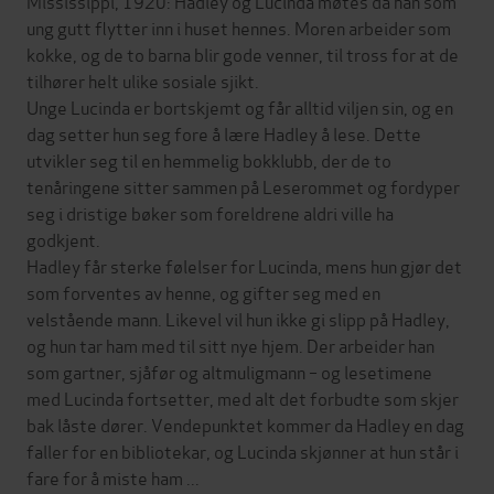
Mississippi, 1920: Hadley og Lucinda møtes da han som
ung gutt flytter inn i huset hennes. Moren arbeider som
kokke, og de to barna blir gode venner, til tross for at de
tilhører helt ulike sosiale sjikt.
Unge Lucinda er bortskjemt og får alltid viljen sin, og en
dag setter hun seg fore å lære Hadley å lese. Dette
utvikler seg til en hemmelig bokklubb, der de to
tenåringene sitter sammen på Leserommet og fordyper
seg i dristige bøker som foreldrene aldri ville ha
godkjent.
Hadley får sterke følelser for Lucinda, mens hun gjør det
som forventes av henne, og gifter seg med en
velstående mann. Likevel vil hun ikke gi slipp på Hadley,
og hun tar ham med til sitt nye hjem. Der arbeider han
som gartner, sjåfør og altmuligmann – og lesetimene
med Lucinda fortsetter, med alt det forbudte som skjer
bak låste dører. Vendepunktet kommer da Hadley en dag
faller for en bibliotekar, og Lucinda skjønner at hun står i
fare for å miste ham ...