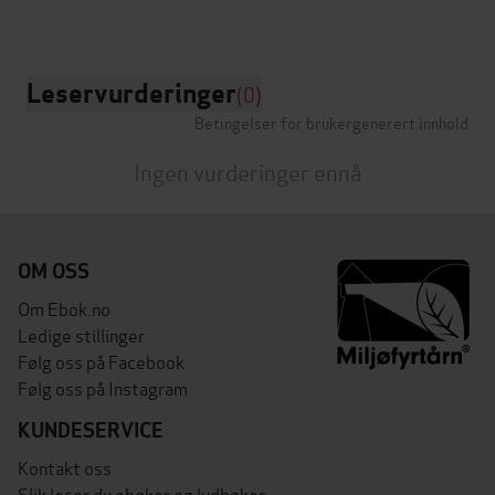
Leservurderinger
(0)
Betingelser for brukergenerert innhold
Ingen vurderinger ennå
OM OSS
Om Ebok.no
Ledige stillinger
Følg oss på Facebook
Følg oss på Instagram
KUNDESERVICE
Kontakt oss
Slik leser du ebøker og lydbøker