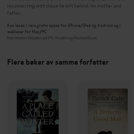
reconnecting with those he left behind: his mother and
father,…
Kan leses i våre gratis apper for iPhone/iPad og Android og i
webleser for Mac/PC
Kan leses i iBooks, på PC, Kindle og PocketBook
Flere bøker av samme forfatter