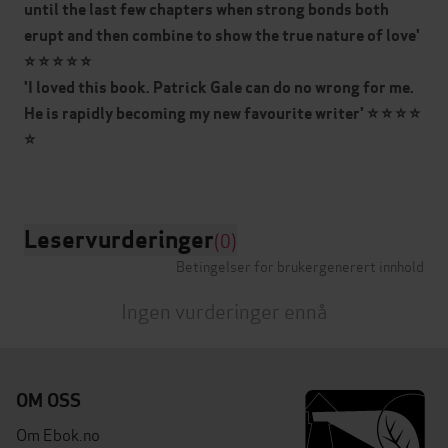
until the last few chapters when strong bonds both
erupt and then combine to show the true nature of love'
⭐ ⭐ ⭐ ⭐ ⭐
'I loved this book. Patrick Gale can do no wrong for me.
He is rapidly becoming my new favourite writer'
⭐ ⭐ ⭐ ⭐
⭐
Leservurderinger
(0)
Betingelser for brukergenerert innhold
Ingen vurderinger ennå
OM OSS
Om Ebok.no