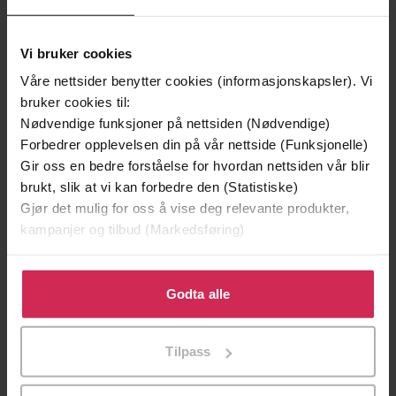
Vi bruker cookies
Våre nettsider benytter cookies (informasjonskapsler). Vi
bruker cookies til:
Nødvendige funksjoner på nettsiden (Nødvendige)
Forbedrer opplevelsen din på vår nettside (Funksjonelle)
Gir oss en bedre forståelse for hvordan nettsiden vår blir
199,-
349,-
brukt, slik at vi kan forbedre den (Statistiske)
Minnesota
Utskudd
Gjør det mulig for oss å vise deg relevante produkter,
Jo Nesbø
Jørn Lier Horst
kampanjer og tilbud (Markedsføring)
EBOK
EBOK
Klikk på «Godta alle» for å gi oss ditt samtykke til å
bruke cookies for alle disse formålene. Du kan også
Godta alle
tilpasse ditt samtykke til spesifikke formål ved å klikke
på «Tilpass». Du kan når som helst trekke tilbake eller
A quirky, comedic novel of breakdown,
Undertittel
Tilpass
endre ditt samtykke.
escape and the possibilities of finding love