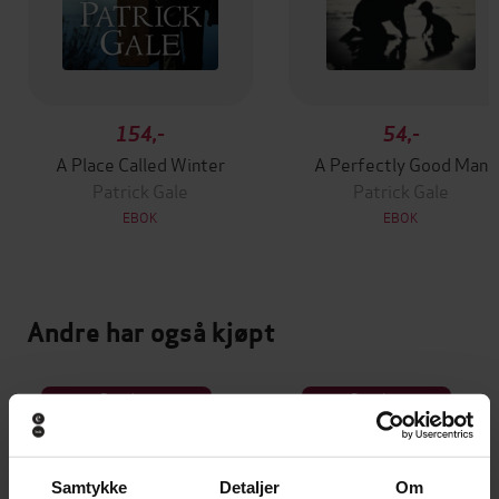
154,-
54,-
A Place Called Winter
A Perfectly Good Man
Patrick Gale
Patrick Gale
EBOK
EBOK
Andre har også kjøpt
Premium
Premium
Vinner av Rivertonprisen
Første gang på tilbud
Samtykke
Detaljer
Om