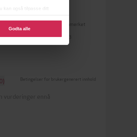
u kan også tilpasse ditt
 eller endre ditt samtykke.
Vannmerket
DRM-beskyttelse
Godta alle
9788203351983
ISBN
Betingelser for brukergenerert innhold
0)
n vurderinger ennå