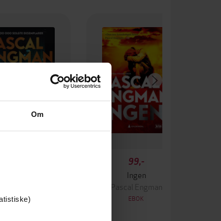
Om
349,-
99,-
Krigen
Ingen
ascal Engman
Pascal Engman
EBOK
EBOK
atistiske)