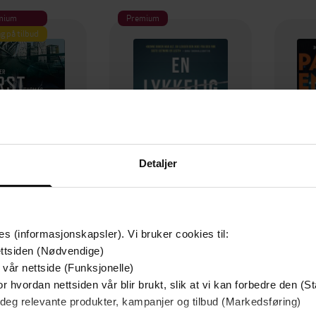
mium
Premium
g på tilbud
Detaljer
129,-
79,-
es (informasjonskapsler). Vi bruker cookies til:
Utskudd
En lykkelig familie
ttsiden (Nødvendige)
 Lier Horst
Stian Hjelvin Andersen
P
 vår nettside (Funksjonelle)
EBOK
EBOK
r hvordan nettsiden vår blir brukt, slik at vi kan forbedre den (St
 deg relevante produkter, kampanjer og tilbud (Markedsføring)