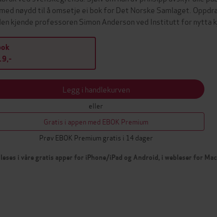
med nøydd til å omsetje ei bok for Det Norske Samlaget. Oppdra
den kjende professoren Simon Anderson ved Institutt for nytta
bok
9,-
Legg i handlekurven
eller
Gratis i appen med EBOK Premium
Prøv EBOK Premium gratis i 14 dager
leses i våre gratis apper for iPhone/iPad og Android, i webleser for Ma