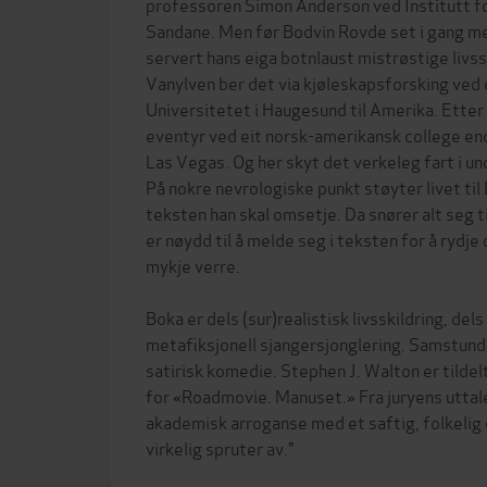
professoren Simon Anderson ved Institutt fo
Sandane. Men før Bodvin Rovde set i gang me
servert hans eiga botnlaust mistrøstige livs
Vanylven ber det via kjøleskapsforsking ved
Universitetet i Haugesund til Amerika. Etter 
eventyr ved eit norsk-amerikansk college end
Las Vegas. Og her skyt det verkeleg fart i u
På nokre nevrologiske punkt støyter livet ti
teksten han skal omsetje. Da snører alt seg t
er nøydd til å melde seg i teksten for å rydje 
mykje verre.
Boka er dels (sur)realistisk livsskildring, de
metafiksjonell sjangersjonglering. Samstundes
satirisk komedie. Stephen J. Walton er tilde
for «Roadmovie. Manuset.» Fra juryens utta
akademisk arroganse med et saftig, folkelig