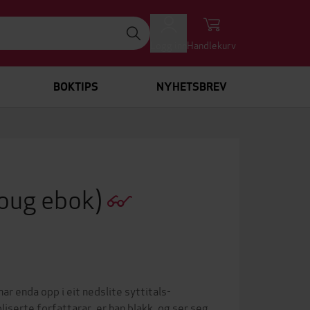
Logg inn
Handlekurv
BOKTIPS
NYHETSBREV
oug ebok)
 enda opp i eit nedslite syttitals-
iserte forfattarar, er han blakk, og ser seg