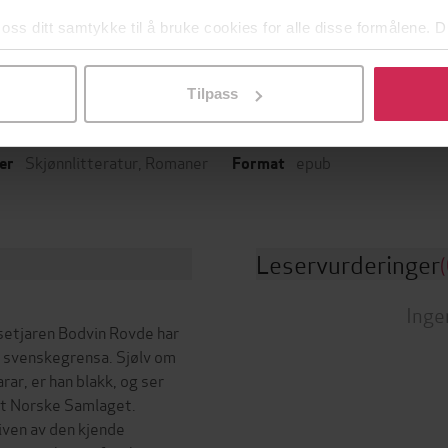
 oss ditt samtykke til å bruke cookies for alle disse formålene. D
l ved å klikke på «Tilpass». Du kan når som helst trekke tilbake
08.02.2012
Aschehoug ebok
t
Serie
Tilpass
250
sider
Nynorsk
de
Språk
Skjønnlitteratur
,
Romaner
epub
er
Format
Leservurderinger
(
Inge
setjaren Bodvin Rovde har
d svenskegrensa. Sjølv om
rar, er han blakk, og ser
et Norske Samlaget.
iven av den kjende