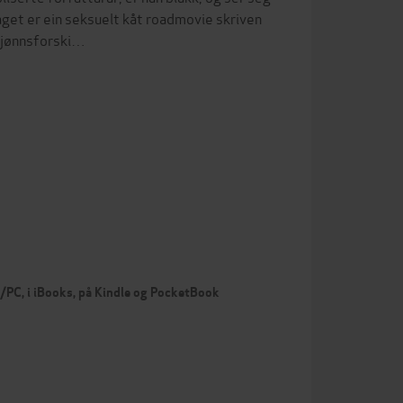
get er ein seksuelt kåt roadmovie skriven
 kjønnsforski…
c/PC, i iBooks, på Kindle og PocketBook