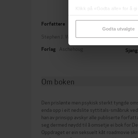
Klikk på «Godta alle» for å gi
samtykke til spesifikke formå
Forfattere
Utgit
Godta utvalgte
Stephen J. Walton
(forfatter)
Leng
Aschehoug
Forlag
Sjang
Om boken
Den prislønte men psykisk sterkt tyngde om
enda opp i eit nedslite syttitals-småbruk ve
han av prinsipp avskyr alle publiserte forfatta
seg dermed nøydd til å omsetje ei bok for D
Oppdraget er ein seksuelt kåt roadmovie skr