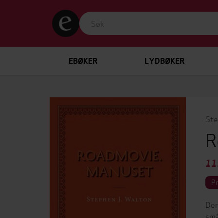
EBØKER
LYDBØKER
Ste
R
11
P
Den
små