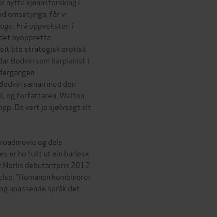
r nytta kjønnsforsking i
d omsetjinga, får vi
soge. Frå oppveksten i
 det nyoppretta
eit lite strategisk erotisk
ar Bodvin som barpianist i
ndergangen.
l Bodvin saman med den
il, og forfattaren, Walton,
opp. Da vert jo sjølvsagt alt
ls roadmovie og dels
 er ho fullt ut ein burlesk
lt Norlis debutantpris 2012
lelse: "Romanen kombinerer
 og upassende språk det