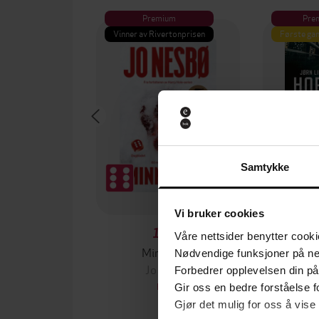
Premium
Pre
Vinner av Rivertonprisen
Første gan
Samtykke
Vi bruker cookies
129,-
Våre nettsider benytter cooki
Minnesota
Nødvendige funksjoner på ne
Jo Nesbø
Jørn
Forbedrer opplevelsen din på
EBOK
Gir oss en bedre forståelse fo
Gjør det mulig for oss å vise