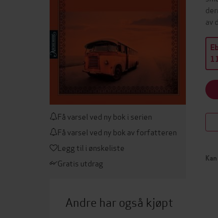
der
av 
E
11
Få varsel ved ny bok i serien
Få varsel ved ny bok av forfatteren
Legg til i ønskeliste
Kan 
Gratis utdrag
Andre har også kjøpt