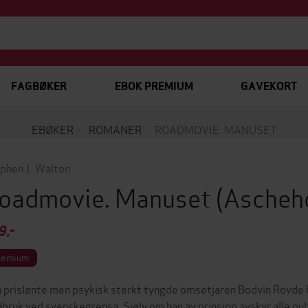
FAGBØKER
EBOK PREMIUM
GAVEKORT
EBØKER
ROMANER
ROADMOVIE. MANUSET
phen J. Walton
oadmovie. Manuset
(Ascheh
9,-
remium
 prislønte men psykisk sterkt tyngde omsetjaren Bodvin Rovde har
bruk ved svenskegrensa. Sjølv om han av prinsipp avskyr alle publ