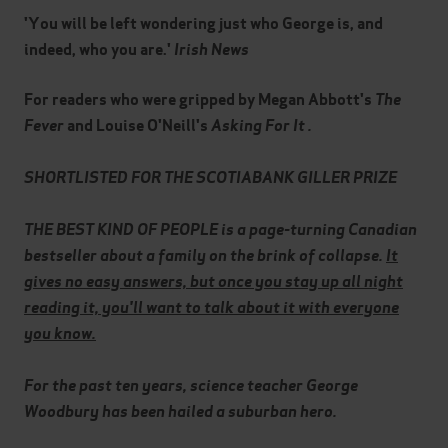
'You will be left wondering just who George is, and
indeed, who you are.'
Irish News
For readers who were gripped by Megan Abbott's
The
Fever
and Louise O'Neill's
Asking For It .
SHORTLISTED FOR THE SCOTIABANK GILLER PRIZE
THE BEST KIND OF PEOPLE is a page-turning Canadian
bestseller about a family on the brink of collapse.
It
gives no easy answers, but once you stay up all night
reading it, you'll want to talk about it with everyone
you know.
For the past ten years, science teacher George
Woodbury has been hailed a suburban hero.