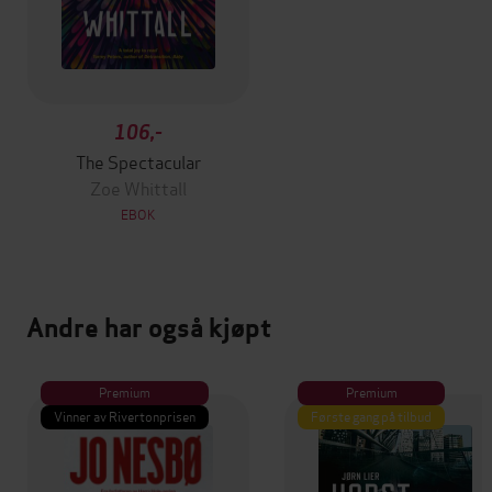
106,-
The Spectacular
Zoe Whittall
EBOK
Andre har også kjøpt
Premium
Premium
Vinner av Rivertonprisen
Første gang på tilbud