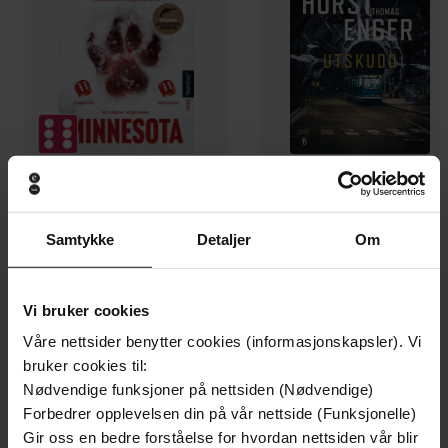
199,-
349,-
Minnesota
Utskudd
Samtykke
Detaljer
Om
Jo Nesbø
Jørn Lier Horst
EBOK
EBOK
Vi bruker cookies
Våre nettsider benytter cookies (informasjonskapsler). Vi
bruker cookies til:
Nødvendige funksjoner på nettsiden (Nødvendige)
Zoe Whittall
(forfatter)
Forfattere
Forbedrer opplevelsen din på vår nettside (Funksjonelle)
Hodder & Stoughton
Forlag
Gir oss en bedre forståelse for hvordan nettsiden vår blir