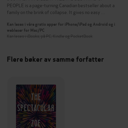
PEOPLE is a page-turning Canadian bestseller about a
family on the brink of collapse. It gives no easy …
Kan leses i våre gratis apper for iPhone/iPad og Android og i
webleser for Mac/PC
Kan leses i iBooks, på PC, Kindle og PocketBook
Flere bøker av samme forfatter