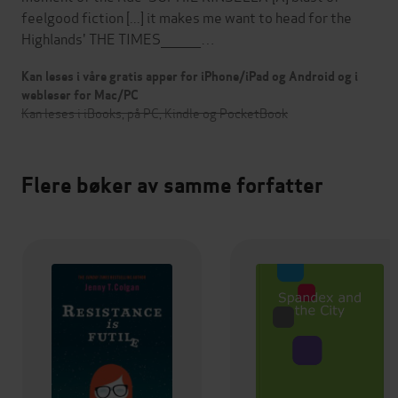
feelgood fiction [...] it makes me want to head for the
Highlands' THE TIMES_________…
Kan leses i våre gratis apper for iPhone/iPad og Android og i
webleser for Mac/PC
Kan leses i iBooks, på PC, Kindle og PocketBook
Flere bøker av samme forfatter