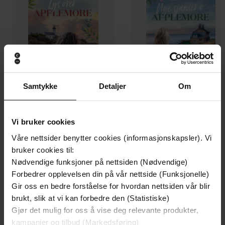
Samtykke
Detaljer
Om
199,-
199,-
Lys over Applemore
Nye sjanser i Applemore
Vi bruker cookies
Rachael Lucas
Rachael Lucas
Våre nettsider benytter cookies (informasjonskapsler). Vi
EBOK
EBOK
bruker cookies til:
Nødvendige funksjoner på nettsiden (Nødvendige)
Forbedrer opplevelsen din på vår nettside (Funksjonelle)
Gir oss en bedre forståelse for hvordan nettsiden vår blir
Escape to the Scottish highlands with the
brukt, slik at vi kan forbedre den (Statistiske)
Undertittel
ultimate escapist summer romance from
Gjør det mulig for oss å vise deg relevante produkter,
the Sunday Times bestseller
kampanjer og tilbud (Markedsføring)