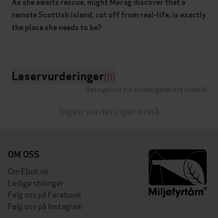
As she awaits rescue, might Morag discover that a
remote Scottish island, cut off from real-life, is exactly
the place she needs to be?
Leservurderinger
(0)
Betingelser for brukergenerert innhold
Ingen vurderinger ennå
OM OSS
Om Ebok.no
Ledige stillinger
Følg oss på Facebook
Følg oss på Instagram