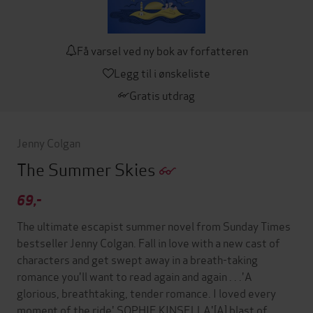
Få varsel ved ny bok av forfatteren
Legg til i ønskeliste
Gratis utdrag
Jenny Colgan
The Summer Skies
69,-
The ultimate escapist summer novel from Sunday Times
bestseller Jenny Colgan. Fall in love with a new cast of
characters and get swept away in a breath-taking
romance you'll want to read again and again . . .'A
glorious, breathtaking, tender romance. I loved every
moment of the ride' SOPHIE KINSELLA'[A] blast of