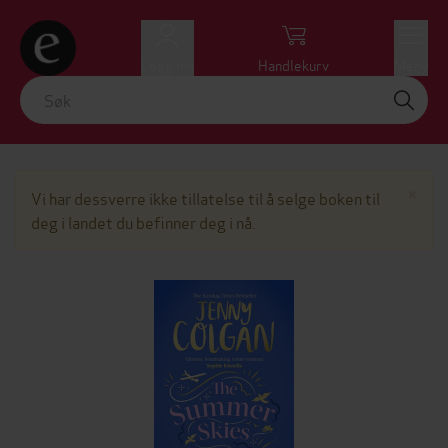
Logg inn
Handlekurv
Meny
Lu
×
Vi har dessverre ikke tillatelse til å selge boken til
deg i landet du befinner deg i nå.