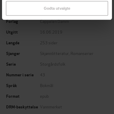
Godta utvalgte
Eva J. Stensrud
(forfatter)
Forfattere
Cappelen Damm
Forlag
16.06.2019
Utgitt
253
sider
Lengde
Skjønnlitteratur
,
Romanserier
Sjanger
Storgårdsfolk
Serie
43
Nummer i serie
Bokmål
Språk
epub
Format
Vannmerket
DRM-beskyttelse