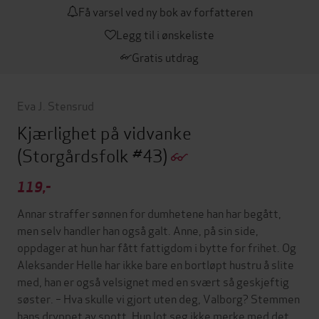
Få varsel ved ny bok av forfatteren
Legg til i ønskeliste
Gratis utdrag
Eva J. Stensrud
Kjærlighet på vidvanke
(Storgårdsfolk #43)
119,-
Annar straffer sønnen for dumhetene han har begått,
men selv handler han også galt. Anne, på sin side,
oppdager at hun har fått fattigdom i bytte for frihet. Og
Aleksander Helle har ikke bare en bortløpt hustru å slite
med, han er også velsignet med en svært så geskjeftig
søster. – Hva skulle vi gjort uten deg, Valborg? Stemmen
hans dryppet av spott. Hun lot seg ikke merke med det