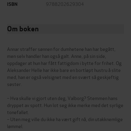
9788202629304
ISBN
Om boken
Annar straffer sønnen for dumhetene han har begått,
men selv handler han også galt. Anne, på sin side,
oppdager at hun har fått fattigdom i bytte for frihet. Og
Aleksander Helle har ikke bare en bortløpt hustru å slite
med, han er også velsignet med en svært så geskjeftig
søster.
– Hva skulle vi gjort uten deg, Valborg? Stemmen hans
dryppet av spott. Hun lot seg ikke merke med det syrlige
tonefallet.
– Uten meg ville du ikke ha vært gift nå, din utakknemlige
lømmel.