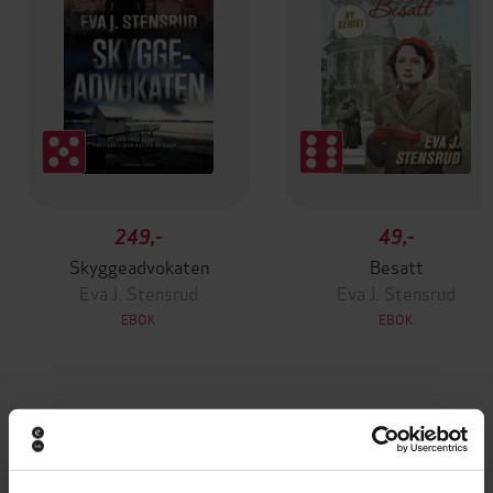
249,-
49,-
Skyggeadvokaten
Besatt
Eva J. Stensrud
Eva J. Stensrud
EBOK
EBOK
Andre har også kjøpt