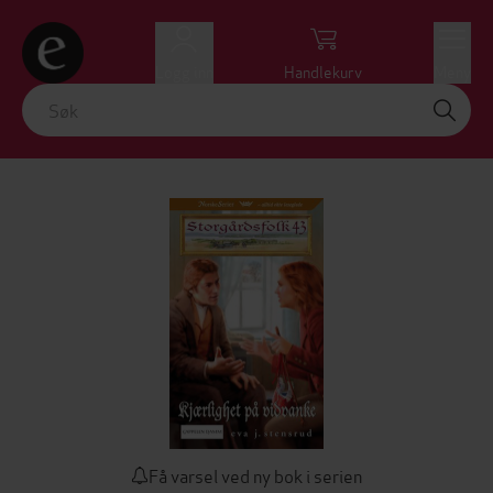
Logg inn
Handlekurv
Meny
Få varsel ved ny bok i serien