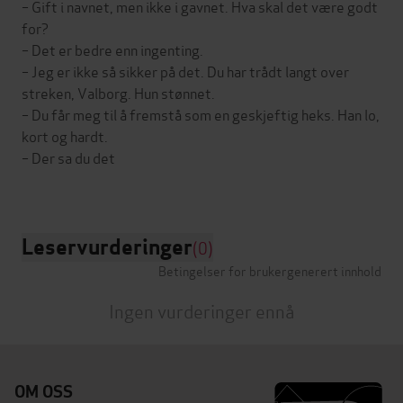
– Gift i navnet, men ikke i gavnet. Hva skal det være godt
for?
– Det er bedre enn ingenting.
– Jeg er ikke så sikker på det. Du har trådt langt over
streken, Valborg. Hun stønnet.
– Du får meg til å fremstå som en geskjeftig heks. Han lo,
kort og hardt.
– Der sa du det
Leservurderinger
(0)
Betingelser for brukergenerert innhold
Ingen vurderinger ennå
OM OSS