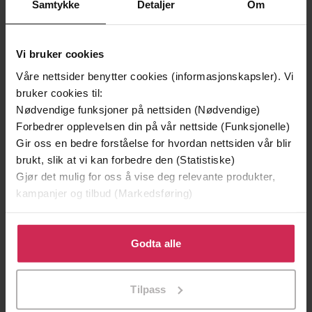
Premium
Premium
Samtykke
Detaljer
Om
Første gang på tilbud
Vi bruker cookies
Våre nettsider benytter cookies (informasjonskapsler). Vi
bruker cookies til:
Nødvendige funksjoner på nettsiden (Nødvendige)
Forbedrer opplevelsen din på vår nettside (Funksjonelle)
Gir oss en bedre forståelse for hvordan nettsiden vår blir
brukt, slik at vi kan forbedre den (Statistiske)
Gjør det mulig for oss å vise deg relevante produkter,
kampanjer og tilbud (Markedsføring)
349,-
149,-
Klikk på «Godta alle» for å gi oss ditt samtykke til å
Utskudd
En lykkelig familie
bruke cookies for alle disse formålene. Du kan også
Godta alle
Jørn Lier Horst
Stian Hjelvin Andersen
tilpasse ditt samtykke til spesifikke formål ved å klikke
EBOK
EBOK
på «Tilpass». Du kan når som helst trekke tilbake eller
Tilpass
endre ditt samtykke.