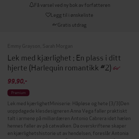
Få varsel ved ny bok av forfatteren
Legg til i ønskeliste
Gratis utdrag
Emmy Grayson
,
Sarah Morgan
Lek med kjærlighet ; En plass i ditt
hjerte
(Harlequin romantikk #2)
99,90,-
Premium
Lek med kjærlighetMiniserie: Håpløse og hete (3/3)Den
uoppdagede klesdesigneren Anna Vega faller praktiskt
talt i armene på milliardæren Antonio Cabrera idet hælen
hennes faller av på catwalken. Da overskriftene skaper
en kjærlighetshistorie ut av hendelsen, foreslår Antonia