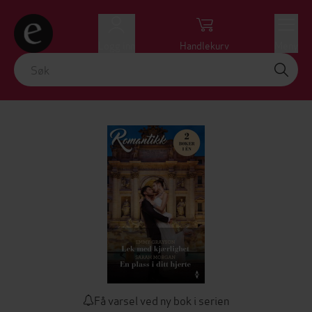
Logg inn
Handlekurv
Meny
Få varsel ved ny bok i serien