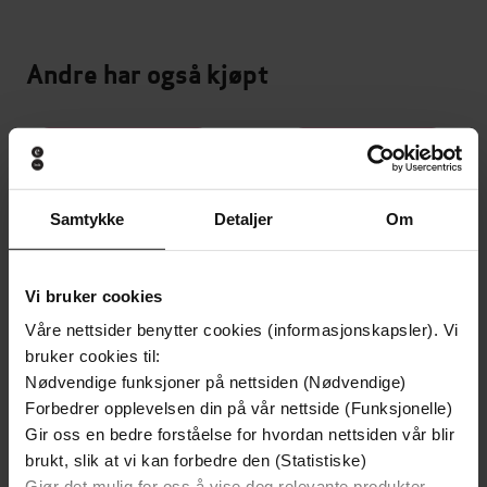
Andre har også kjøpt
Premium
Premium
Vinner av Rivertonprisen
Første gang på tilbud
Samtykke
Detaljer
Om
Vi bruker cookies
Våre nettsider benytter cookies (informasjonskapsler). Vi
bruker cookies til:
Nødvendige funksjoner på nettsiden (Nødvendige)
Forbedrer opplevelsen din på vår nettside (Funksjonelle)
Gir oss en bedre forståelse for hvordan nettsiden vår blir
brukt, slik at vi kan forbedre den (Statistiske)
199,-
349,-
Gjør det mulig for oss å vise deg relevante produkter,