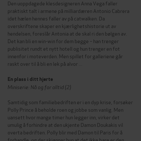
Den uoppdagede klesdesigneren Anna Vega faller
praktiskt talt i armene på milliardæren Antonio Cabrera
idet hælen hennes faller av på catwalken. Da
overskriftene skaper en kjærlighetshistorie ut av
hendelsen, foreslår Antonia at de skal ri den bølgen av.
Det kan bli en win-win for dem begge – han trenger
publisitet rundt et nytt hotell og hun trenger en fot
innenfor i moteverden. Men spillet for galleriene går
raskt over til å bli en lek på alvor ...
En plass i ditt hjerte
Miniserie: Nå og for alltid (2)
Samtidig som familiebedriften er i en dyp krise, forsøker
Polly Prince å beholde roen og jobbe som vanlig. Men
uansett hvor mange timer hun legger inn, virker det
umulig å forhindre at den ukjente Damon Doukakis vil
overta bedriften. Polly blir med Damon til Paris for å
forhandle, og der skjønner hun at det ikke bare er den