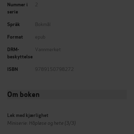
2
Nummer i
serie
Bokmål
Språk
epub
Format
Vannmerket
DRM-
beskyttelse
9789150798272
ISBN
Om boken
Lek med kjærlighet
Miniserie: Håpløse og hete (3/3)