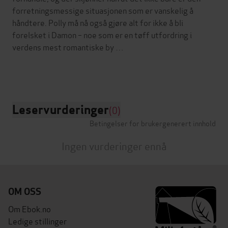
forretningsmessige situasjonen som er vanskelig å
håndtere. Polly må nå også gjøre alt for ikke å bli
forelsket i Damon – noe som er en tøff utfordring i
verdens mest romantiske by …
Leservurderinger
(0)
Betingelser for brukergenerert innhold
Ingen vurderinger ennå
OM OSS
Om Ebok.no
Ledige stillinger