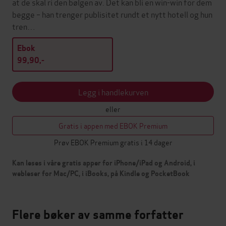
at de skal ri den bølgen av. Det kan bli en win-win for dem
begge – han trenger publisitet rundt et nytt hotell og hun
tren…
Ebok
99,90,-
Legg i handlekurven
eller
Gratis i appen med EBOK Premium
Prøv EBOK Premium gratis i 14 dager
Kan leses i våre gratis apper for iPhone/iPad og Android, i
webleser for Mac/PC, i iBooks, på Kindle og PocketBook
Flere bøker av samme forfatter