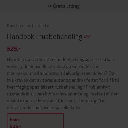
Gratis utdrag
Kari Lossius
(redaktør)
Håndbok i rusbehandling
525,-
Hvordan kan vi forstå rusmiddelavhengighet? Hva kan
være gode behandlingstilbud og -metoder for
mennesker med moderate til alvorlige ruslidelser? Og
hva kreves det av terapeuter og andre i feltet for å få til
tverrfaglig spesialisert rusbehandling? Problemfylt
rusmiddelbruk innebærer mye smerte og lidelse for den
enkelte og for dem som står rundt. Det er også et
omfattende samfunns- og folkehelse…
Ebok
525,-