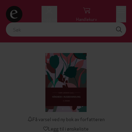
Logg inn
Handlekurv
Meny
Få varsel ved ny bok av forfatteren
Legg til i ønskeliste