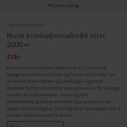
Gratis utdrag
Lars Arve Røssland
Norsk kriminaljournalistikk etter
2000
219,-
Kriminaljournalistikkens legitimitet er i forandring.
Sjangerens moderne former og format må forstås i lys
av de historiske røttene og utviklingen i og rundt
mediene.Nettets livesenter presenterer oss for en vegg
av krim, der kommentarer, innsikt og tett
publikumsdialog skaper en annen type opplevelse av
sjangeren enn tidligere. Samtidig lever spenningen i det å
ha nære kilderelasjoner til aktøre…