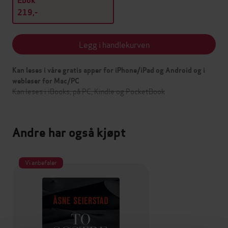
Ebok
219,-
Legg i handlekurven
Kan leses i våre gratis apper for iPhone/iPad og Android og i
webleser for Mac/PC
Kan leses i iBooks, på PC, Kindle og PocketBook
Andre har også kjøpt
Vi anbefaler