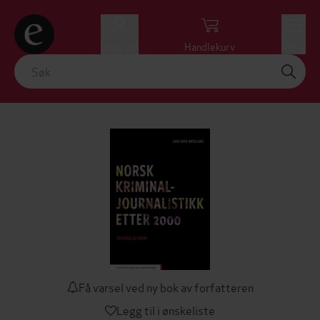
Logg inn
Handlekurv
Meny
Få varsel ved ny bok av forfatteren
Legg til i ønskeliste