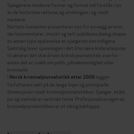
Sjangerens moderne former og format må forstås i lys
av de historiske røttene og utviklingen i og rundt
mediene.
Nettets livesenter presenterer oss for en vegg av krim,
der kommentarer, innsikt og tett publikumsdialog skaper
en annen type opplevelse av sjangeren enn tidligere.
Samtidig lever spenningen i det å ha nære kilderelasjoner
til aktører det skal drives kritisk journalistikk overfor -
enten det er snakk om politi, påtalemyndighet eller
kriminelle.
I
legger
Norsk kriminaljournalistikk etter 2000
forfatteren vekt på de lange linjer og prinsipielle
dimensjoner rundt kriminaljournalistikken. Sjanger, etikk,
jus og metode er sentrale tema. Profesjonaliseringen av
kriminaljournalistikken er et viktig bakteppe.