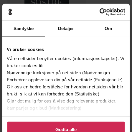
Samtykke
Detaljer
Om
Vi bruker cookies
249,-
To søstre
Våre nettsider benytter cookies (informasjonskapsler). Vi
Åsne Seierstad
bruker cookies til:
Nødvendige funksjoner på nettsiden (Nødvendige)
EBOK
Forbedrer opplevelsen din på vår nettside (Funksjonelle)
Gir oss en bedre forståelse for hvordan nettsiden vår blir
brukt, slik at vi kan forbedre den (Statistiske)
Gjør det mulig for oss å vise deg relevante produkter,
en vegg av krim
Undertittel
kampanjer og tilbud (Markedsføring)
Lars Arve Røssland
(forfatter)
Forfattere
Klikk på «Godta alle» for å gi oss ditt samtykke til å
Cappelen Damm akademisk
bruke cookies for alle disse formålene. Du kan også
Godta alle
Forlag