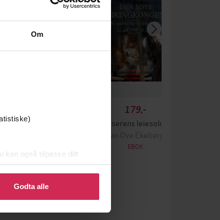
Om
199,-
179,-
atistiske)
redens fiende
Keiserens leiesoldat
n Ove Ekeberg
Jan Ove Ekeberg
EBOK
EBOK
u kan også tilpasse ditt
 eller endre ditt samtykke.
Godta alle
epub
Format