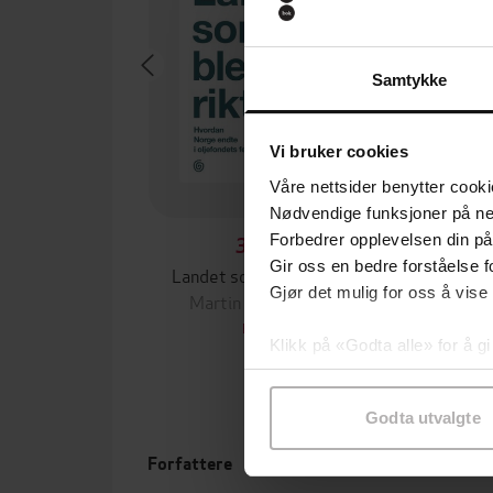
Samtykke
Vi bruker cookies
Våre nettsider benytter cooki
Nødvendige funksjoner på ne
Forbedrer opplevelsen din på
349,-
Gir oss en bedre forståelse fo
Landet som ble for rikt
Gjør det mulig for oss å vise
Martin Bech Holte
Yuval
EBOK
Klikk på «Godta alle» for å gi
samtykke til spesifikke formå
Godta utvalgte
Forfattere
Utgit