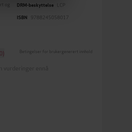
rt og
LCP
DRM-beskyttelse
9788245058017
ISBN
Betingelser for brukergenerert innhold
0)
n vurderinger ennå