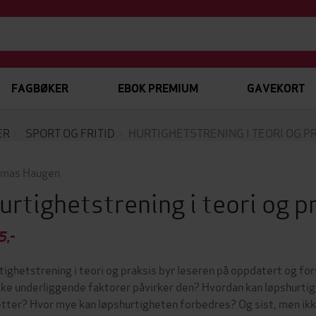
FAGBØKER
EBOK PREMIUM
GAVEKORT
ER
SPORT OG FRITID
HURTIGHETSTRENING I TEORI OG P
mas Haugen
urtighetstrening i teori og p
5,-
tighetstrening i teori og praksis byr leseren på oppdatert og f
lke underliggende faktorer påvirker den? Hvordan kan løpshurtighe
etter? Hvor mye kan løpshurtigheten forbedres? Og sist, men ikk