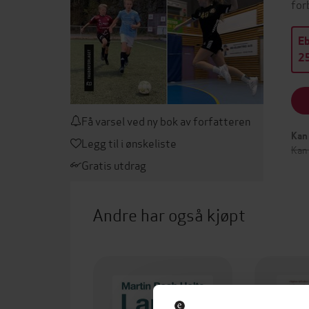
for
E
25
Få varsel ved ny bok av forfatteren
Kan 
Legg til i ønskeliste
Kan 
Gratis utdrag
Andre har også kjøpt