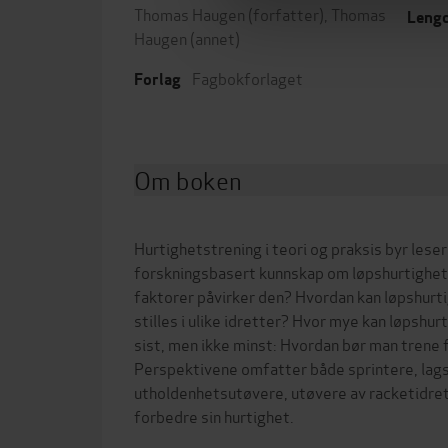
Thomas Haugen
(forfatter),
Thomas
Leng
Haugen
(annet)
Fagbokforlaget
Forlag
Om boken
Hurtighetstrening i teori og praksis byr les
forskningsbasert kunnskap om løpshurtighet
faktorer påvirker den? Hvordan kan løpshurt
stilles i ulike idretter? Hvor mye kan løpshu
sist, men ikke minst: Hvordan bør man trene 
Perspektivene omfatter både sprintere, lags
utholdenhetsutøvere, utøvere av racketidre
forbedre sin hurtighet.