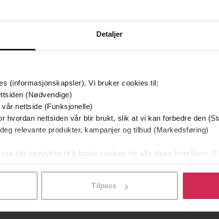
Detaljer
es (informasjonskapsler). Vi bruker cookies til:
ttsiden (Nødvendige)
 vår nettside (Funksjonelle)
249,-
119,-
r hvordan nettsiden vår blir brukt, slik at vi kan forbedre den (St
Sapiens
Syv korte leksjoner i fysikk
F
 deg relevante produkter, kampanjer og tilbud (Markedsføring)
 Noah Harari
Carlo Rovelli
Ja
EBOK
EBOK
 oss ditt samtykke til å bruke cookies for alle disse formålene. D
l ved å klikke på «Tilpass». Du kan når som helst trekke tilbake
Tilpass
11.02.2025
Sjanger
t