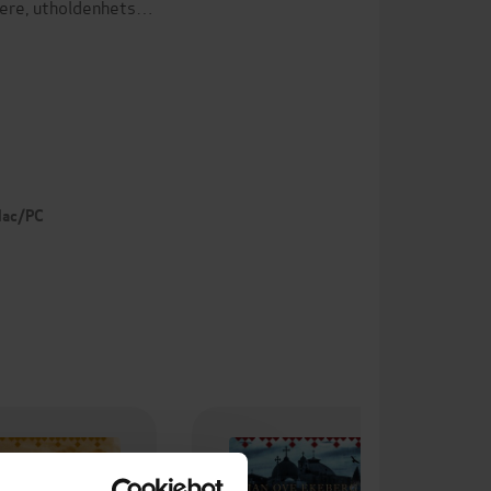
vere, utholdenhets…
 Mac/PC