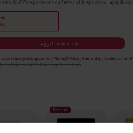
bedre den? Perspektivene omfatter både sprintere, lagspillutø
bok
5,-
Legg i handlekurven
leses i våre gratis apper for iPhone/iPad og Android og i webleser for
leses i iBooks, på PC, Kindle og PocketBook
Premium