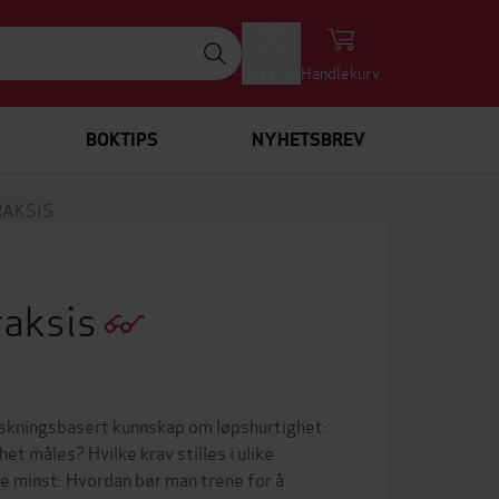
Logg inn
Handlekurv
BOKTIPS
NYHETSBREV
RAKSIS
raksis
orskningsbasert kunnskap om løpshurtighet:
t måles? Hvilke krav stilles i ulike
e minst: Hvordan bør man trene for å