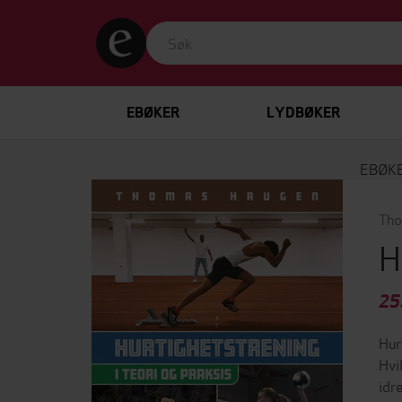
EBØKER
LYDBØKER
EBØK
Tho
H
25
Hur
Hvi
idr