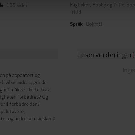
Fagbøker
,
Hobby og fritid
,
Spo
135
sider
de
fritid
Bokmål
Språk
Leservurderinger
(
Inge
eren på oppdatert og
: Hvilke underliggende
ighet måles? Hvilke krav
rtigheten forbedres? Og
for å forbedre den?
pillutøvere,
tter og andre som ønsker å