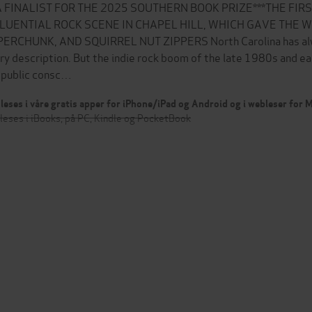
A FINALIST FOR THE 2025 SOUTHERN BOOK PRIZE***THE FIR
LUENTIAL ROCK SCENE IN CHAPEL HILL, WHICH GAVE THE W
ERCHUNK, AND SQUIRREL NUT ZIPPERS North Carolina has alwa
ry description. But the indie rock boom of the late 1980s and ear
 public consc…
leses i våre gratis apper for iPhone/iPad og Android og i webleser for
leses i iBooks, på PC, Kindle og PocketBook