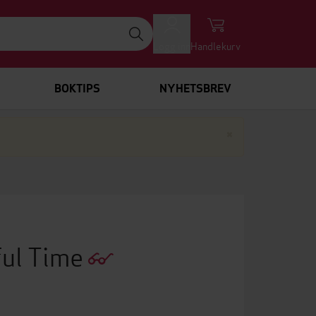
Logg inn
Handlekurv
BOKTIPS
NYHETSBREV
Lukk
×
ful Time