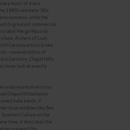
inary music of every
late 1980s and early ’90s
consciousness, while the
ed its greatest commercial
gacy label Merge Records
erchunk, Archers of Loaf,
rth Carolina artists broke
ords—several million of
d in Carrboro, Chapel Hill’s
a closer look at exactly
es a representative cross
ound Chapel Hill between
oned indie bands, it
r local notables like Ben
l, Southern Culture on the
ame time, it describes the
nd encouraged this