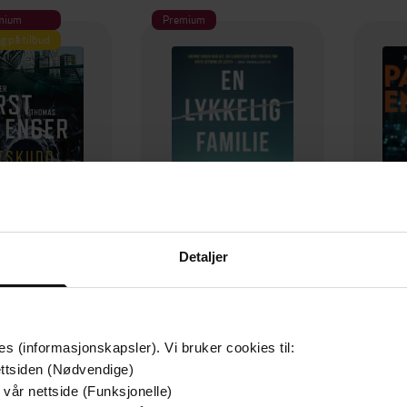
mium
Premium
g på tilbud
Detaljer
349,-
149,-
Utskudd
En lykkelig familie
 Lier Horst
Stian Hjelvin Andersen
P
es (informasjonskapsler). Vi bruker cookies til:
EBOK
EBOK
ttsiden (Nødvendige)
 vår nettside (Funksjonelle)