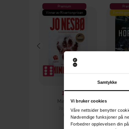
Premium
Pre
Vinner av Rivertonprisen
Første gan
Samtykke
199,-
Minnesota
Vi bruker cookies
Jo Nesbø
Jørn
Våre nettsider benytter cooki
EBOK
Nødvendige funksjoner på ne
Forbedrer opplevelsen din på