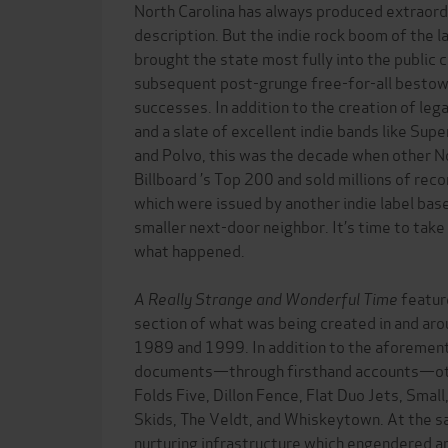
North Carolina has always produced extraord
description. But the indie rock boom of the 
brought the state most fully into the public 
subsequent post-grunge free-for-all bestow
successes. In addition to the creation of le
and a slate of excellent indie bands like Sup
and Polvo, this was the decade when other No
Billboard ’s Top 200 and sold millions of rec
which were issued by another indie label base
smaller next-door neighbor. It’s time to take 
what happened.
A Really Strange and Wonderful Time
featur
section of what was being created in and ar
1989 and 1999. In addition to the aforementi
documents—through firsthand accounts—othe
Folds Five, Dillon Fence, Flat Duo Jets, Smal
Skids, The Veldt, and Whiskeytown. At the s
nurturing infrastructure which engendered a