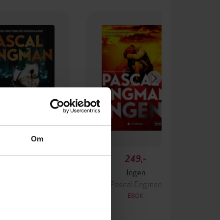
Om
349,-
249,-
Krigen
Ingen
ascal Engman
Pascal Engman
EBOK
EBOK