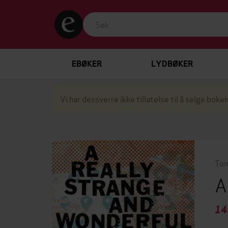
EBØKER
LYDBØKER
Vi har dessverre ikke tillatelse til å selge boken
Tom
A
14