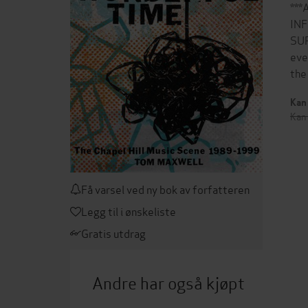
***
INF
SUP
eve
the
Kan 
Kan 
Få varsel ved ny bok av forfatteren
Legg til i ønskeliste
Gratis utdrag
Andre har også kjøpt