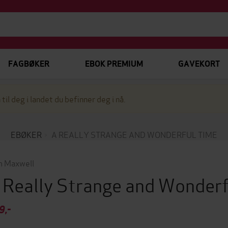
FAGBØKER
EBOK PREMIUM
GAVEKORT
 til deg i landet du befinner deg i nå.
EBØKER
A REALLY STRANGE AND WONDERFUL TIME
 Maxwell
 Really Strange and Wonder
9,-