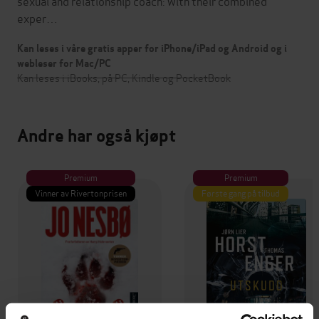
sexual and relationship coach: with their combined
exper…
Kan leses i våre gratis apper for iPhone/iPad og Android og i
webleser for Mac/PC
Kan leses i iBooks, på PC, Kindle og PocketBook
Andre har også kjøpt
Premium
Premium
Vinner av Rivertonprisen
Første gang på tilbud