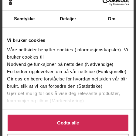
Samtykke
Detaljer
Om
199,-
349,-
Minnesota
Utskudd
Vi bruker cookies
Jo Nesbø
Jørn Lier Horst
Våre nettsider benytter cookies (informasjonskapsler). Vi
EBOK
EBOK
bruker cookies til:
Nødvendige funksjoner på nettsiden (Nødvendige)
Forbedrer opplevelsen din på vår nettside (Funksjonelle)
Gir oss en bedre forståelse for hvordan nettsiden vår blir
What the Stars Say About Our Sexuality
brukt, slik at vi kan forbedre den (Statistiske)
Undertittel
Gjør det mulig for oss å vise deg relevante produkter,
Amina Sutter
(forfatter),
Amal Tahir
Forfattere
kampanjer og tilbud (Markedsføring)
(forfatter)
Klikk på «Godta alle» for å gi oss ditt samtykke til å
Sterling Ethos
Forlag
bruke cookies for alle disse formålene. Du kan også
Godta alle
tilpasse ditt samtykke til spesifikke formål ved å klikke
22.03.2025
Utgitt