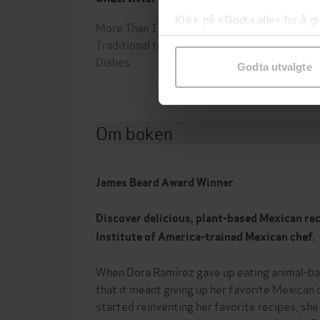
Klikk på «Godta alle» for å gi
More Than 100 Vegan Recipes, from
Dora 
samtykke til spesifikke formå
Traditional to Modern Mexican
Forla
Dishes
Godta utvalgte
Om boken
James Beard Award Winner
Discover delicious, plant-based Mexican rec
Institute of America-trained Mexican chef.
When Dora Ramírez gave up eating animal-ba
that it meant giving up her favorite Mexican 
started reinventing her favorite recipes, she