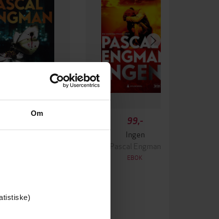
Om
349,-
99,-
Krigen
Ingen
ascal Engman
Pascal Engman
EBOK
EBOK
atistiske)
epub
Format