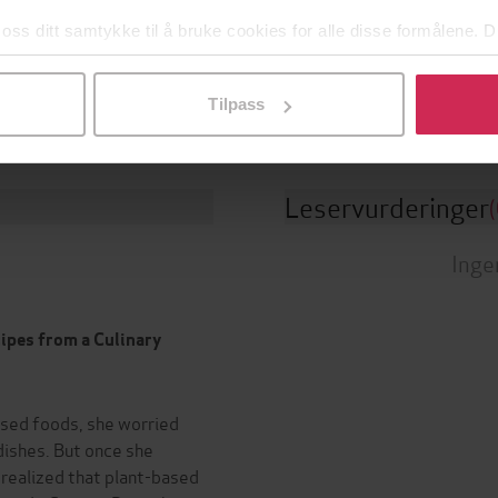
 oss ditt samtykke til å bruke cookies for alle disse formålene. D
Ramírez
(forfatter)
Sjanger
l ved å klikke på «Tilpass». Du kan når som helst trekke tilbake
Balance
English
g
Språk
Tilpass
Leservurderinger
(
Inge
ipes from a Culinary
sed foods, she worried
dishes. But once she
 realized that plant-based