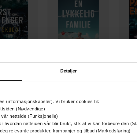
Detaljer
129,-
79,-
Utskudd
En lykkelig familie
 Lier Horst
Stian Hjelvin Andersen
P
EBOK
EBOK
es (informasjonskapsler). Vi bruker cookies til:
ttsiden (Nødvendige)
 vår nettside (Funksjonelle)
r hvordan nettsiden vår blir brukt, slik at vi kan forbedre den (St
 deg relevante produkter, kampanjer og tilbud (Markedsføring)
25.12.2024
ttere
Utgitt