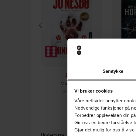
Samtykke
129,-
Minnesota
Jo Nesbø
Jørn
Vi bruker cookies
EBOK
Våre nettsider benytter cooki
Nødvendige funksjoner på ne
Forbedrer opplevelsen din på
Gir oss en bedre forståelse fo
Gjør det mulig for oss å vise
Undertittel
Forfa