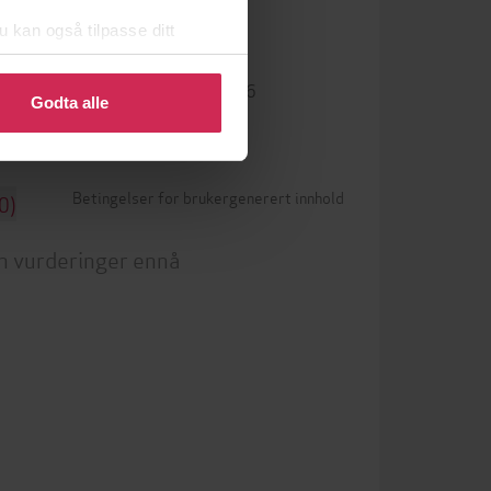
u kan også tilpasse ditt
LCP
DRM-beskyttelse
 eller endre ditt samtykke.
9780306832826
ISBN
Godta alle
Betingelser for brukergenerert innhold
0)
n vurderinger ennå