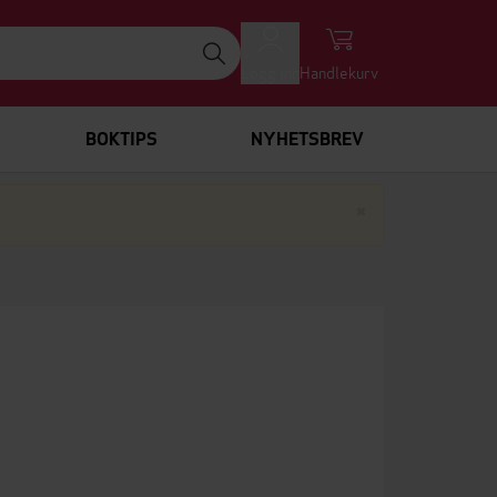
Logg inn
Handlekurv
BOKTIPS
NYHETSBREV
Lukk
×