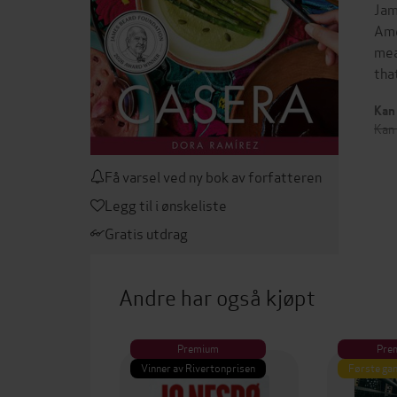
Jam
Ame
mea
tha
Kan 
Kan 
Få varsel ved ny bok av forfatteren
Legg til i ønskeliste
Gratis utdrag
Andre har også kjøpt
Premium
Pre
Vinner av Rivertonprisen
Første gan