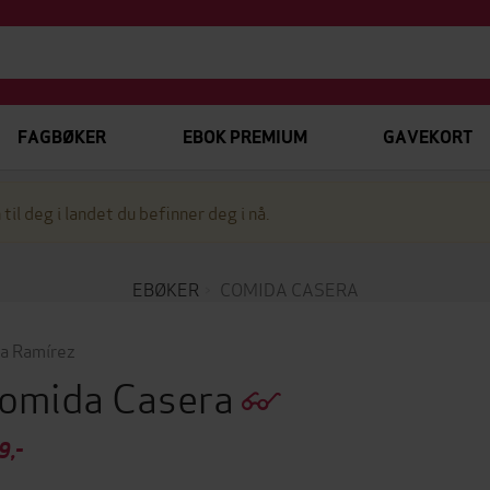
FAGBØKER
EBOK PREMIUM
GAVEKORT
 til deg i landet du befinner deg i nå.
EBØKER
COMIDA CASERA
a Ramírez
omida Casera
9,-