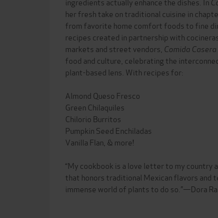
ingredients actually enhance the dishes. In
C
her fresh take on traditional cuisine in chap
from favorite home comfort foods to fine di
recipes created in partnership with cocinera
markets and street vendors,
Comida Casera
food and culture, celebrating the interconne
plant-based lens. With recipes for:
Almond Queso Fresco
Green Chilaquiles
Chilorio Burritos
Pumpkin Seed Enchiladas
Vanilla Flan, & more!
“My cookbook is a love letter to my country a
that honors traditional Mexican flavors and t
immense world of plants to do so.”—Dora R