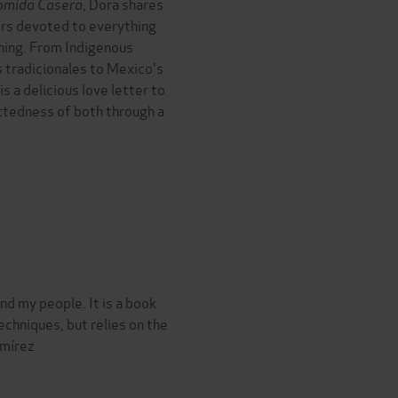
omida Casera
, Dora shares
ters devoted to everything
ning. From Indigenous
s tradicionales to Mexico's
is a delicious love letter to
ctedness of both through a
nd my people. It is a book
echniques, but relies on the
amírez