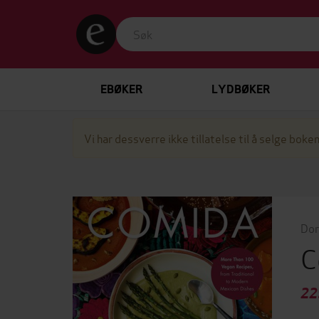
EBØKER
LYDBØKER
Vi har dessverre ikke tillatelse til å selge boken
Dor
C
22