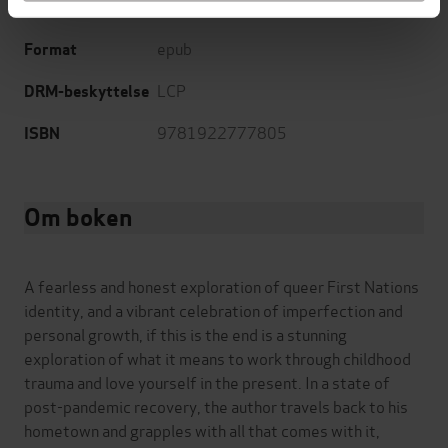
English
Språk
epub
Format
LCP
DRM-beskyttelse
9781922777805
ISBN
Om boken
A fearless and honest exploration of queer First Nations
identity, and a vibrant celebration of imperfection and
personal growth, if this is the end is a stunning
exploration of what it means to work through childhood
trauma and love yourself in the present. In a state of
post-pandemic recovery, the author travels back to his
hometown and grapples with all that comes with it,