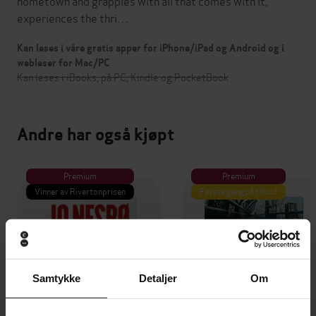
hometown and grapples with all that comes with it,
experiences the thri…
Kan leses i våre gratis apper for iPhone/iPad og Android og i
webleser for Mac/PC
Kan leses i iBooks, på PC, Kindle og PocketBook
Andre har også kjøpt
Premium
Premium
Vinner av Rivertonprisen
Første gang på tilbud
Samtykke
Detaljer
Om