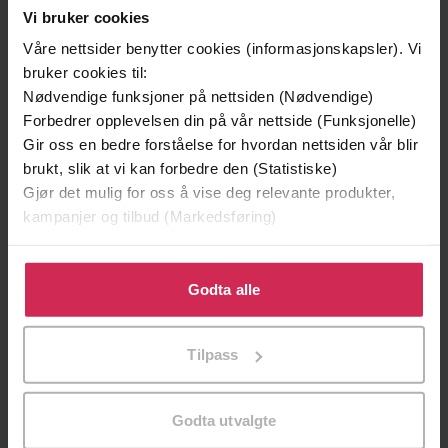
Vi bruker cookies
Våre nettsider benytter cookies (informasjonskapsler). Vi
bruker cookies til:
Nødvendige funksjoner på nettsiden (Nødvendige)
199,-
349,-
Forbedrer opplevelsen din på vår nettside (Funksjonelle)
Minnesota
Utskudd
Gir oss en bedre forståelse for hvordan nettsiden vår blir
Jo Nesbø
Jørn Lier Horst
brukt, slik at vi kan forbedre den (Statistiske)
EBOK
EBOK
Gjør det mulig for oss å vise deg relevante produkter,
kampanjer og tilbud (Markedsføring)
Klikk på «Godta alle» for å gi oss ditt samtykke til å
Bebe Oliver
(forfatter)
Forfattere
bruke cookies for alle disse formålene. Du kan også
Godta alle
tilpasse ditt samtykke til spesifikke formål ved å klikke
Magabala Books
Forlag
på «Tilpass». Du kan når som helst trekke tilbake eller
Tilpass
endre ditt samtykke.
01.06.2025
Utgitt
Lyrikk og dramatikk
Sjanger
Godta utvalgte