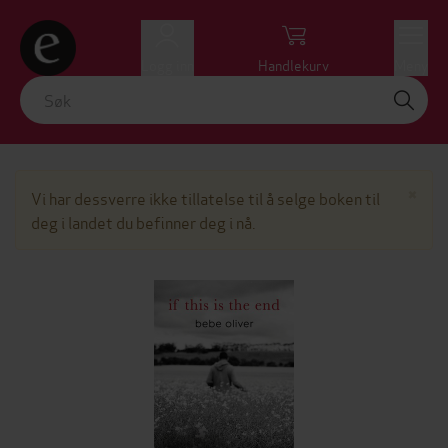
Logg inn
Handlekurv
Meny
Lu
×
Vi har dessverre ikke tillatelse til å selge boken til
deg i landet du befinner deg i nå.