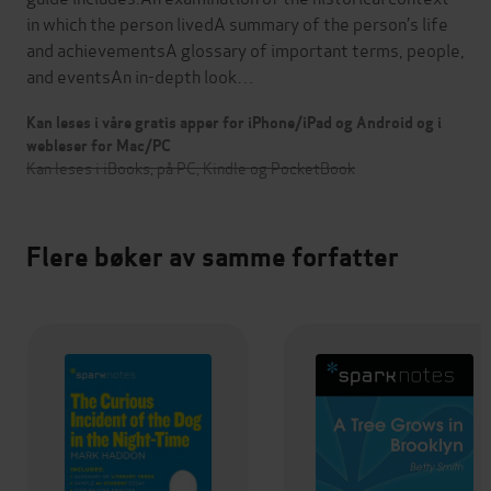
in which the person livedA summary of the person’s life
and achievementsA glossary of important terms, people,
and eventsAn in-depth look…
Kan leses i våre gratis apper for iPhone/iPad og Android og i
webleser for Mac/PC
Kan leses i iBooks, på PC, Kindle og PocketBook
Flere bøker av samme forfatter