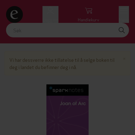
Logg inn
Handlekurv
Meny
Lu
×
Vi har dessverre ikke tillatelse til å selge boken til
deg i landet du befinner deg i nå.