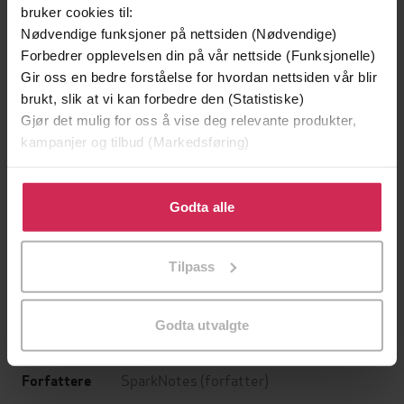
bruker cookies til:
Nødvendige funksjoner på nettsiden (Nødvendige)
Forbedrer opplevelsen din på vår nettside (Funksjonelle)
Gir oss en bedre forståelse for hvordan nettsiden vår blir
brukt, slik at vi kan forbedre den (Statistiske)
Gjør det mulig for oss å vise deg relevante produkter,
kampanjer og tilbud (Markedsføring)
Klikk på «Godta alle» for å gi oss ditt samtykke til å
bruke cookies for alle disse formålene. Du kan også
Godta alle
199,-
349,-
tilpasse ditt samtykke til spesifikke formål ved å klikke
Minnesota
Utskudd
på «Tilpass». Du kan når som helst trekke tilbake eller
Jo Nesbø
Jørn Lier Horst
Tilpass
endre ditt samtykke.
EBOK
EBOK
Godta utvalgte
SparkNotes
(forfatter)
Forfattere