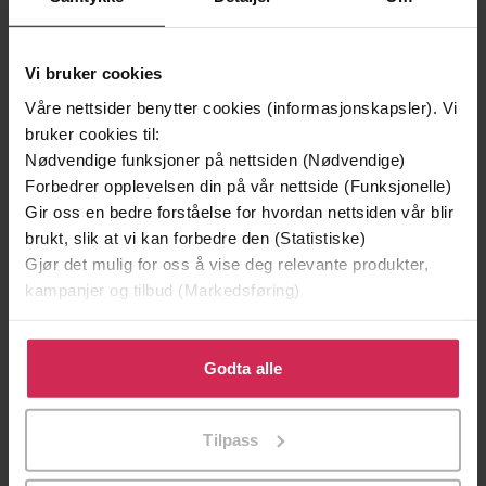
Vi bruker cookies
Våre nettsider benytter cookies (informasjonskapsler). Vi
bruker cookies til:
Nødvendige funksjoner på nettsiden (Nødvendige)
Forbedrer opplevelsen din på vår nettside (Funksjonelle)
Gir oss en bedre forståelse for hvordan nettsiden vår blir
199,-
349,-
brukt, slik at vi kan forbedre den (Statistiske)
Minnesota
Utskudd
Gjør det mulig for oss å vise deg relevante produkter,
Jo Nesbø
Jørn Lier Horst
kampanjer og tilbud (Markedsføring)
EBOK
EBOK
Klikk på «Godta alle» for å gi oss ditt samtykke til å
bruke cookies for alle disse formålene. Du kan også
Godta alle
tilpasse ditt samtykke til spesifikke formål ved å klikke
på «Tilpass». Du kan når som helst trekke tilbake eller
Kate Spencer
(forfatter)
Forfattere
Tilpass
endre ditt samtykke.
Forever
Forlag