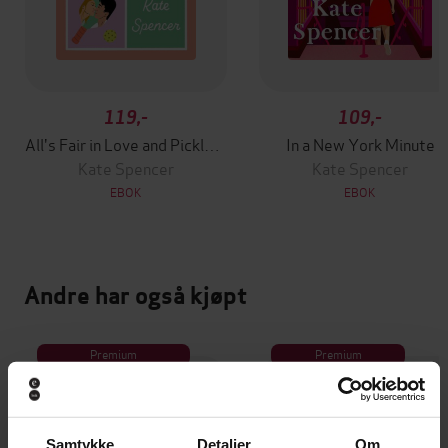
119,-
109,-
All's Fair in Love and Pickleball
In a New York Minute
Kate Spencer
Kate Spencer
EBOK
EBOK
Andre har også kjøpt
Premium
Premium
Vinner av Rivertonprisen
Første gang på tilbud
Samtykke
Detaljer
Om