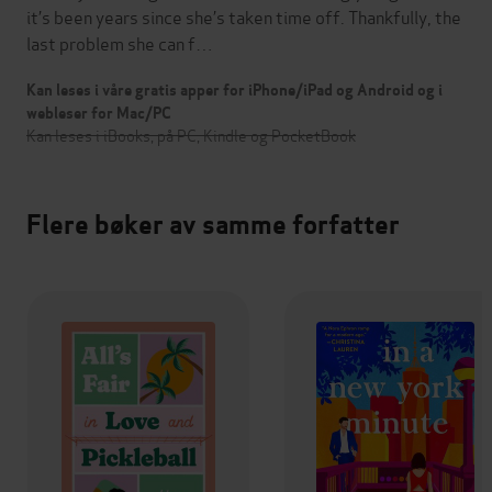
it’s been years since she’s taken time off. Thankfully, the
last problem she can f…
Kan leses i våre gratis apper for iPhone/iPad og Android og i
webleser for Mac/PC
Kan leses i iBooks, på PC, Kindle og PocketBook
Flere bøker av samme forfatter