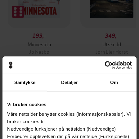
199,-
349,-
Minnesota
Utskudd
Jo Nesbø
Jørn Lier Horst
EBOK
EBOK
Samtykke
Detaljer
Om
Fighting for Common Sense in a World
Undertittel
That's Lost its Mind
Vi bruker cookies
Riley Gaines
(forfatter)
Forfattere
Våre nettsider benytter cookies (informasjonskapsler). Vi
bruker cookies til:
Center Street
Forlag
Nødvendige funksjoner på nettsiden (Nødvendige)
Forbedrer opplevelsen din på vår nettside (Funksjonelle)
21.05.2024
Utgitt