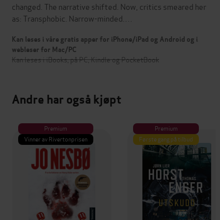
changed. The narrative shifted. Now, critics smeared her
as: Transphobic. Narrow-minded.…
Kan leses i våre gratis apper for iPhone/iPad og Android og i
webleser for Mac/PC
Kan leses i iBooks, på PC, Kindle og PocketBook
Andre har også kjøpt
Premium
Premium
Vinner av Rivertonprisen
Første gang på tilbud