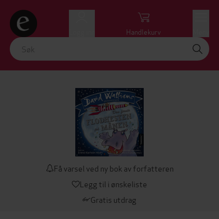
Logg inn
Handlekurv
Meny
Få varsel ved ny bok av forfatteren
Legg til i ønskeliste
Gratis utdrag