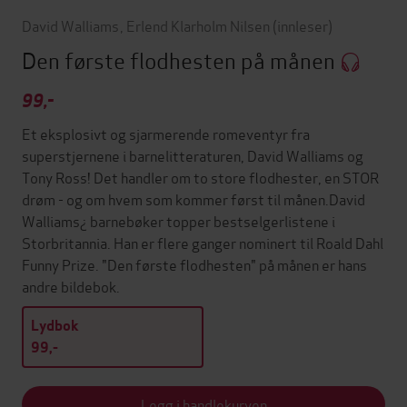
David Walliams
,
Erlend Klarholm Nilsen
(innleser)
Den første flodhesten på månen
99,-
Et eksplosivt og sjarmerende romeventyr fra
superstjernene i barnelitteraturen, David Walliams og
Tony Ross! Det handler om to store flodhester, en STOR
drøm - og om hvem som kommer først til månen.David
Walliams¿ barnebøker topper bestselgerlistene i
Storbritannia. Han er flere ganger nominert til Roald Dahl
Funny Prize. "Den første flodhesten" på månen er hans
andre bildebok.
Lydbok
99,-
Legg i handlekurven