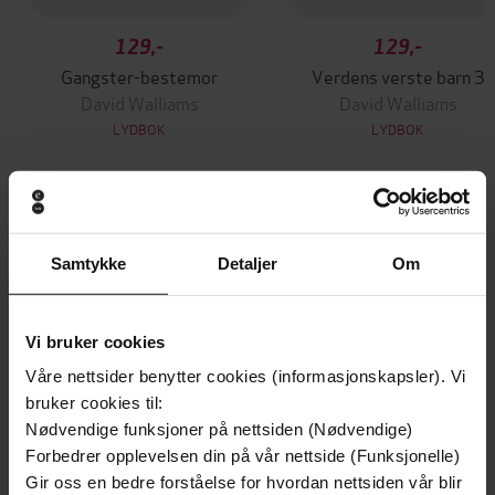
129,-
129,-
Gangster-bestemor
Verdens verste barn 3
David Walliams
David Walliams
LYDBOK
LYDBOK
Andre har også kjøpt
Samtykke
Detaljer
Om
Premium
Premium
Vinner av Rivertonprisen
Første gang på tilbud
Vi bruker cookies
Våre nettsider benytter cookies (informasjonskapsler). Vi
bruker cookies til:
Nødvendige funksjoner på nettsiden (Nødvendige)
Forbedrer opplevelsen din på vår nettside (Funksjonelle)
Gir oss en bedre forståelse for hvordan nettsiden vår blir