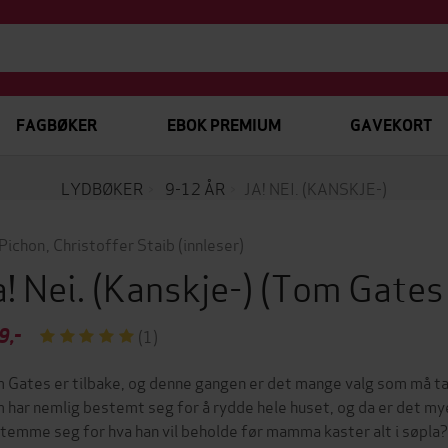
FAGBØKER
EBOK PREMIUM
GAVEKORT
LYDBØKER
9-12 ÅR
JA! NEI. (KANSKJE-)
 Pichon
,
Christoffer Staib
(innleser)
a! Nei. (Kanskje-)
(Tom Gates
9,-
(1)
 Gates er tilbake, og denne gangen er det mange valg som må tas.
 har nemlig bestemt seg for å rydde hele huset, og da er det m
temme seg for hva han vil beholde før mamma kaster alt i søpla? 