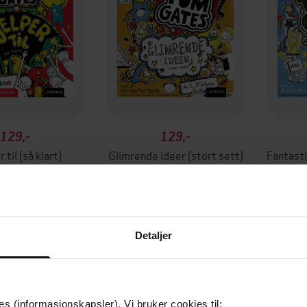
129,-
129,-
 til (så klart)
Glimrende ideer (stort sett)
iz Pichon
Liz Pichon
LYDBOK
LYDBOK
Detaljer
es (informasjonskapsler). Vi bruker cookies til: