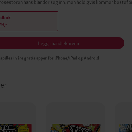
resøsteren hans blander seg inn, men heldigvis kommer bestefo
ydbok
9,-
Legg i handlekurven
spilles i våre gratis apper for iPhone/iPad og Android
ter