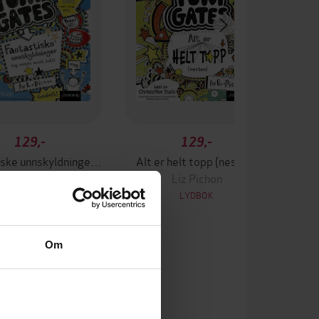
129,-
129,-
Fantastiske unnskyldninger (og masse annet kult)
Alt er helt topp (nesten)
Liz Pichon
Liz Pichon
LYDBOK
LYDBOK
Om