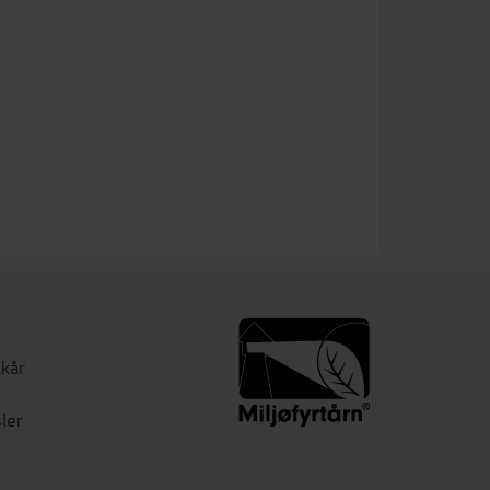
lkår
ler