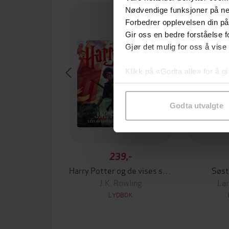
Nødvendige funksjoner på ne
Forbedrer opplevelsen din på
Gir oss en bedre forståelse fo
Gjør det mulig for oss å vise
Klikk på «Godta alle» for å gi
samtykke til spesifikke formå
Godta utvalgte
239,-
Harry Potter og de vises stein
Søst
J.K. Rowling
Lar
LYDBOK