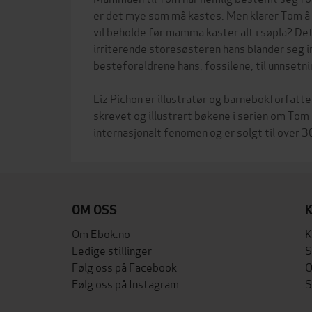
er det mye som må kastes. Men klarer Tom å
vil beholde før mamma kaster alt i søpla? Det
irriterende storesøsteren hans blander seg 
besteforeldrene hans, fossilene, til unnsetni
Liz Pichon er illustratør og barnebokforfatte
skrevet og illustrert bøkene i serien om Tom 
OM OSS
Om Ebok.no
K
Ledige stillinger
S
Følg oss på Facebook
O
Følg oss på Instagram
S