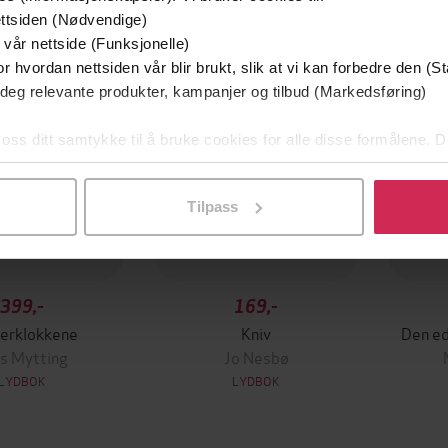
Premi
ttsiden (Nødvendige)
 vår nettside (Funksjonelle)
r hvordan nettsiden vår blir brukt, slik at vi kan forbedre den (St
 deg relevante produkter, kampanjer og tilbud (Markedsføring)
 oss ditt samtykke til å bruke cookies for alle disse formålene. D
l ved å klikke på «Tilpass». Du kan når som helst trekke tilbake
Tilpass
399,-
169,-
erklokkene
Kniv
Den ed
s Mytting
Jo Nesbø
LYDBOK
LYDBOK