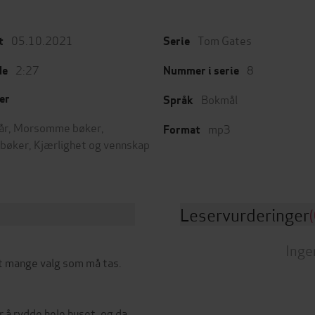
05.10.2021
Tom Gates
t
Serie
2:27
8
de
Nummer i serie
Bokmål
er
Språk
år
,
Morsomme bøker
,
mp3
Format
bøker
,
Kjærlighet og vennskap
Leservurderinger
(
Inge
t mange valg som må tas.
å rydde hele huset, og da