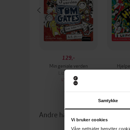
129,-
Min geniale verden
Hjelper
Liz Pichon
L
LYDBOK
Samtykke
Andre har også kjøpt
Vi bruker cookies
Våre nettsider benytter cooki