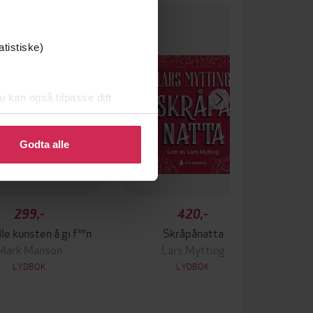
um
atistiske)
u kan også tilpasse ditt
 eller endre ditt samtykke.
Godta alle
299,-
420,-
le kunsten å gi f**n
Skråpånatta
Mark Manson
Lars Mytting
LYDBOK
LYDBOK