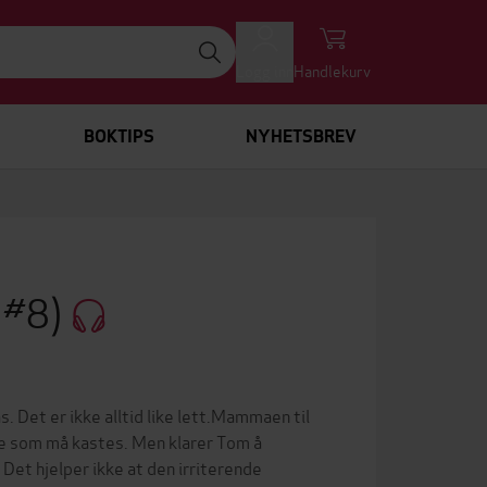
Logg inn
Handlekurv
BOKTIPS
NYHETSBREV
 #8)
 Det er ikke alltid like lett.Mammaen til
ye som må kastes. Men klarer Tom å
Det hjelper ikke at den irriterende