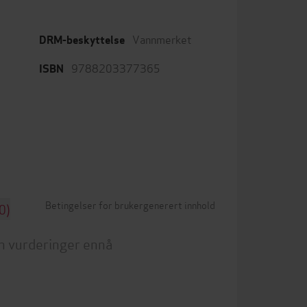
Vannmerket
DRM-beskyttelse
9788203377365
ISBN
Betingelser for brukergenerert innhold
0)
n vurderinger ennå