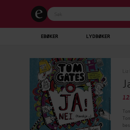
EBØKER
LYDBØKER
Liz
J
12
Tom
Tom
bes