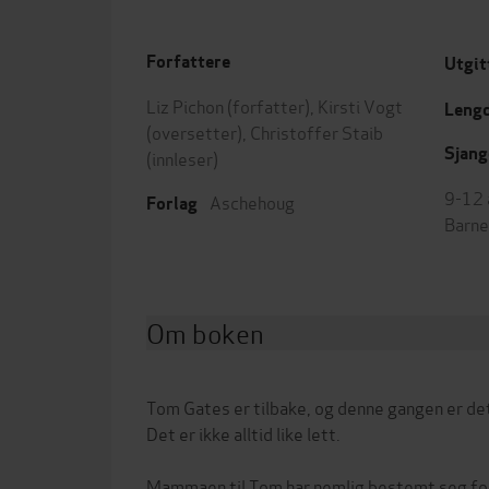
Forfattere
Utgit
Liz Pichon
(forfatter),
Kirsti Vogt
Leng
(oversetter),
Christoffer Staib
Sjang
(innleser)
9-12 
Aschehoug
Forlag
Barne
Om boken
Tom Gates er tilbake, og denne gangen er de
Det er ikke alltid like lett.
Mammaen til Tom har nemlig bestemt seg for 