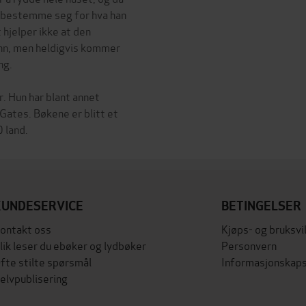
 bestemme seg for hva han
 hjelper ikke at den
inn, men heldigvis kommer
ng.
r. Hun har blant annet
Gates. Bøkene er blitt et
KUNDESERVICE
BETINGELSER
ontakt oss
Kjøps- og bruksvi
lik leser du ebøker og lydbøker
Personvern
fte stilte spørsmål
Informasjonskaps
elvpublisering