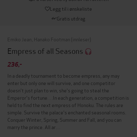
Legg til i ønskeliste
Gratis utdrag
Emiko Jean
,
Hanako Footman
(innleser)
Empress of all Seasons
236,-
In a deadly tournament to become empress, any may
enter but only one will survive, and one competitor
doesn't just plan to win, she's going to steal the
Emperor's fortune. . .In each generation, a competition is
held to find the next empress of Honoku. The rules are
simple. Survive the palace's enchanted seasonal rooms.
Conquer Winter, Spring, Summer and Fall, and you can
marry the prince. All ar…