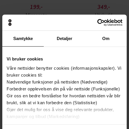
199,-
349,-
Minnesota
Utskudd
Jo Nesbø
Jørn Lier Horst
EBOK
EBOK
Samtykke
Detaljer
Om
Emiko Jean
(forfatter),
Hanako Footman
Vi bruker cookies
Forfattere
(innleser)
Våre nettsider benytter cookies (informasjonskapsler). Vi
bruker cookies til:
Gollancz
Forlag
Nødvendige funksjoner på nettsiden (Nødvendige)
Forbedrer opplevelsen din på vår nettside (Funksjonelle)
08.11.2018
Utgitt
Gir oss en bedre forståelse for hvordan nettsiden vår blir
9:51
Lengde
brukt, slik at vi kan forbedre den (Statistiske)
Gjør det mulig for oss å vise deg relevante produkter,
Skjønnlitteratur
,
Fantasy og science
Sjanger
kampanjer og tilbud (Markedsføring)
fiction