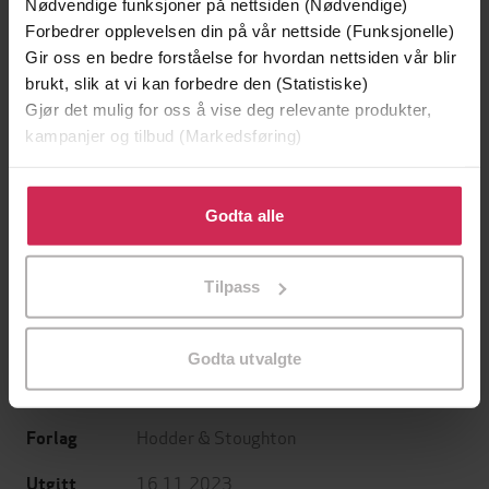
Nødvendige funksjoner på nettsiden (Nødvendige)
Forbedrer opplevelsen din på vår nettside (Funksjonelle)
Gir oss en bedre forståelse for hvordan nettsiden vår blir
brukt, slik at vi kan forbedre den (Statistiske)
Gjør det mulig for oss å vise deg relevante produkter,
kampanjer og tilbud (Markedsføring)
199,-
349,-
Klikk på «Godta alle» for å gi oss ditt samtykke til å
Minnesota
Utskudd
bruke cookies for alle disse formålene. Du kan også
Godta alle
Jo Nesbø
Jørn Lier Horst
tilpasse ditt samtykke til spesifikke formål ved å klikke
EBOK
EBOK
på «Tilpass». Du kan når som helst trekke tilbake eller
Tilpass
endre ditt samtykke.
Godta utvalgte
Dorothy L Sayers
(forfatter),
Robert
Forfattere
Bathurst
(innleser)
Hodder & Stoughton
Forlag
16.11.2023
Utgitt