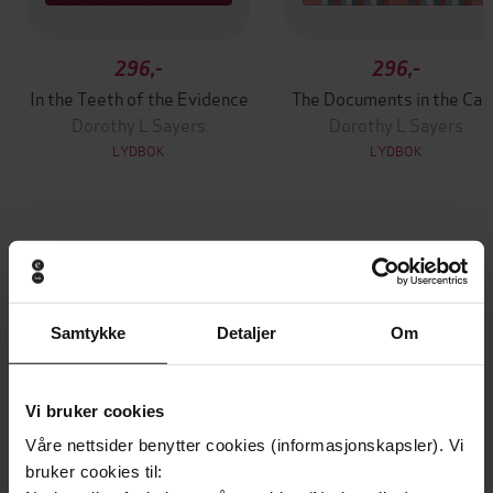
296,-
296,-
In the Teeth of the Evidence
The Documents in the Cas
Dorothy L Sayers
Dorothy L Sayers
LYDBOK
LYDBOK
Andre har også kjøpt
Premium
Premium
Samtykke
Detaljer
Om
Vinner av Rivertonprisen
Første gang på tilbud
Vi bruker cookies
Våre nettsider benytter cookies (informasjonskapsler). Vi
bruker cookies til: