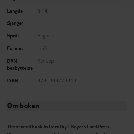
8:14
Lengde
Sjanger
English
Språk
mp3
Format
Kun app
DRM-
beskyttelse
9781399728348
ISBN
Om boken
The second book in
Dorothy L Sayers Lord Peter