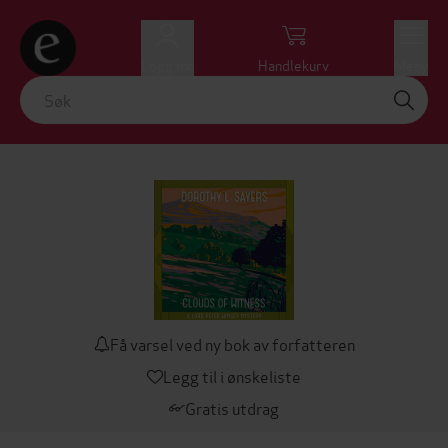
Logg inn
Handlekurv
Meny
Få varsel ved ny bok av forfatteren
Legg til i ønskeliste
Gratis utdrag