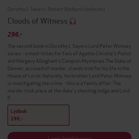
Dorothy L Sayers
,
Robert Bathurst
(innleser)
Clouds of Witness
296,-
The second book in Dorothy L Sayers Lord Peter Wimsey
series - a must-listen for fans of Agatha Christie's Poirot
and Margery Allingham's Campion Mysteries.The Duke of
Denver, accused of murder, stands trial for his life in the
House of Lords.Naturally, his brother Lord Peter Wimsey
is investigating the crime - this is a family affair. The
murder took place at the duke's shooting lodge and Lord
P…
Lydbok
296,-
Legg i handlekurven