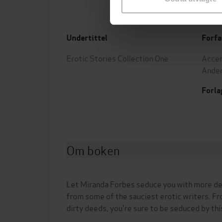
Undertittel
Forfa
Erotic Stories Collection One
Accen
Ande
Forla
Om boken
Let Miranda Forbes seduce you with more deli
from some of the sauciest erotic writers. Fr
dirty deeds, you're sure to be seduced by thi