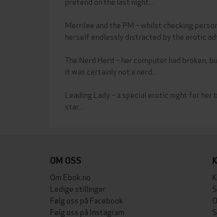
pretend on the last night...
Merrilee and the PM – whilst checking perso
herself endlessly distracted by the erotic ad
The Nerd Herd – her computer had broken, bu
it was certainly not a nerd...
Leading Lady – a special erotic night for her 
OM OSS
Om Ebok.no
K
Ledige stillinger
S
Følg oss på Facebook
O
Følg oss på Instagram
S