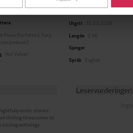
31.03.2009
ttere
Utgitt
t Press
(forfatter),
Katy
2:46
Lengde
rson
(innleser)
Sjanger
Hot Velvet
g
English
Språk
Leservurderinger
(
Inge
ghtfully erotic stories
om thrilling threesomes to
s sizzling anthology.