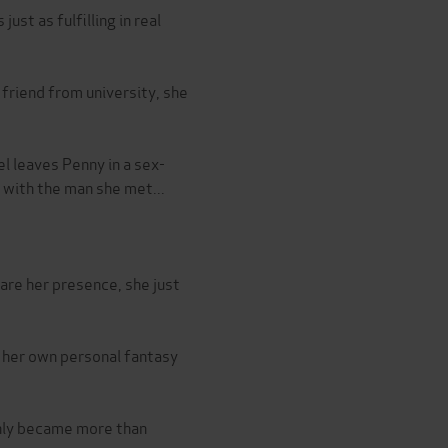
ust as fulfilling in real
friend from university, she
l leaves Penny in a sex-
 with the man she met...
are her presence, she just
 her own personal fantasy
enly became more than