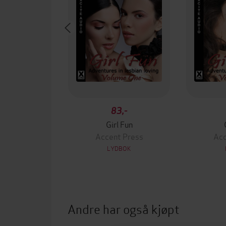
83,-
Girl Fun
Accent Press
Acc
LYDBOK
Andre har også kjøpt