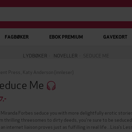
FAGBØKER
EBOK PREMIUM
GAVEKORT
LYDBØKER
NOVELLER
SEDUCE ME
ent Press
,
Katy Anderson
(innleser)
educe Me
7,-
 Miranda Forbes seduce you with more delightfully erotic storie
m thrilling threesomes to dirty deeds, you're sure to be seduced
 an internet liaison proves just as fulfilling in real life...Lisa’s 