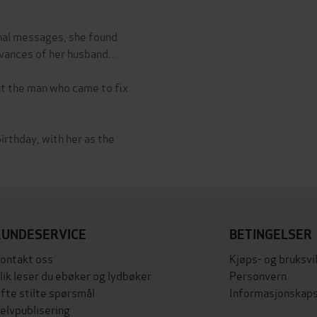
nal messages, she found
vances of her husband...
t the man who came to fix
birthday, with her as the
KUNDESERVICE
BETINGELSER
ontakt oss
Kjøps- og bruksvi
lik leser du ebøker og lydbøker
Personvern
fte stilte spørsmål
Informasjonskaps
elvpublisering