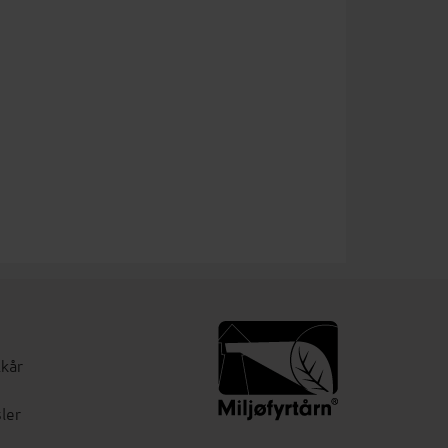
lkår
ler