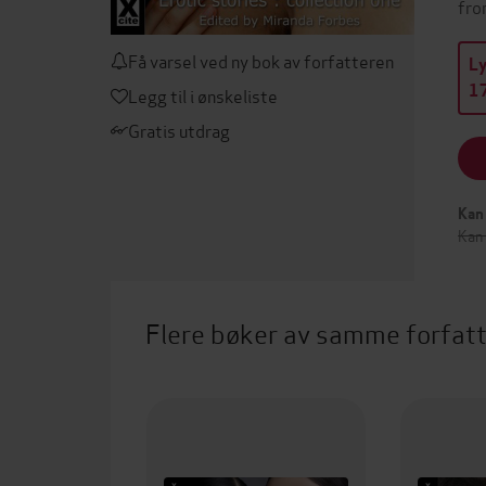
fro
Få varsel ved ny bok av forfatteren
L
17
Legg til i ønskeliste
Gratis utdrag
Kan 
Kan
Flere bøker av samme forfat