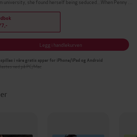
m university, she found herself being seduced...When Penny …
ydbok
7,-
Legg i handlekurven
spilles i våre gratis apper for iPhone/iPad og Android
 lastes ned på PC/Mac
ter