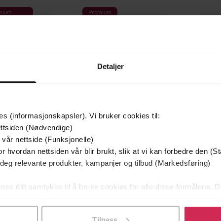
mium
Premium
g på tilbud
Detaljer
es (informasjonskapsler). Vi bruker cookies til:
ttsiden (Nødvendige)
 vår nettside (Funksjonelle)
r hvordan nettsiden vår blir brukt, slik at vi kan forbedre den (St
349,-
149,-
 deg relevante produkter, kampanjer og tilbud (Markedsføring)
Utskudd
En lykkelig familie
 Lier Horst
Stian Hjelvin Andersen
P
 oss ditt samtykke til å bruke cookies for alle disse formålene. D
EBOK
EBOK
l ved å klikke på «Tilpass». Du kan når som helst trekke tilbake
Tilpass