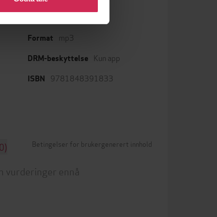
mp3
Format
Kun app
DRM-beskyttelse
9781848391833
ISBN
Betingelser for brukergenerert innhold
0)
n vurderinger ennå