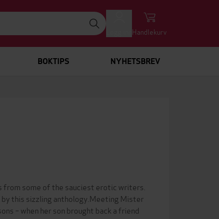
Logg inn
Handlekurv
BOKTIPS
NYHETSBREV
s from some of the sauciest erotic writers.
 by this sizzling anthology.Meeting Mister
Lessons – when her son brought back a friend