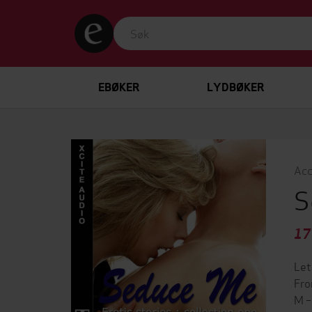
EBØKER
LYDBØKER
Acc
S
17
Let
Fro
M –