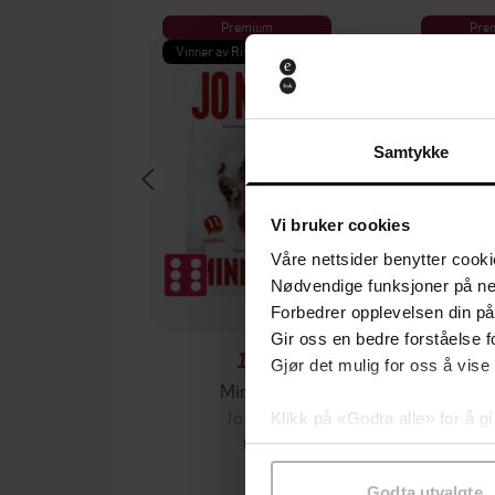
Premium
Pre
Vinner av Rivertonprisen
Første gan
Samtykke
Vi bruker cookies
Våre nettsider benytter cooki
Nødvendige funksjoner på ne
Forbedrer opplevelsen din på
Gir oss en bedre forståelse fo
199,-
Gjør det mulig for oss å vise
Minnesota
Jo Nesbø
Jørn
Klikk på «Godta alle» for å gi
EBOK
samtykke til spesifikke formå
Godta utvalgte