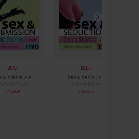
83,-
83,-
x & Submission
Sex & Seduction
Accent Press
Accent Press
LYDBOK
LYDBOK