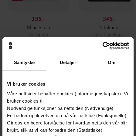
199,-
349,-
Minnesota
Utskudd
Jo Nesbø
Jørn Lier Horst
EBOK
EBOK
Samtykke
Detaljer
Om
How to Create a More Civil Society
Undertittel
Vi bruker cookies
Peter Bazalgette
(forfatter),
Peter
Forfattere
Bazalgette
(innleser)
Våre nettsider benytter cookies (informasjonskapsler). Vi
bruker cookies til:
John Murray
Forlag
Nødvendige funksjoner på nettsiden (Nødvendige)
Forbedrer opplevelsen din på vår nettside (Funksjonelle)
26.01.2017
Utgitt
Gir oss en bedre forståelse for hvordan nettsiden vår blir
brukt, slik at vi kan forbedre den (Statistiske)
8:18
Lengde