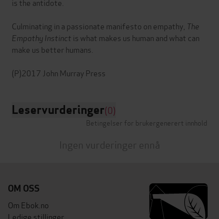
is the antidote.
Culminating in a passionate manifesto on empathy,
The
Empathy Instinct
is what makes us human and what can
make us better humans.
Leservurderinger
(0)
Betingelser for brukergenerert innhold
Ingen vurderinger ennå
OM OSS
Om Ebok.no
Ledige stillinger