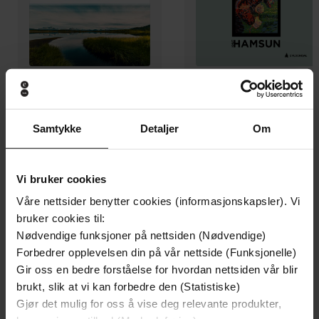
288,-
289,-
Markens grøde
Markens grøde
Samtykke
Detaljer
Om
Knut Hamsun
Knut Hamsun
LYDBOK
LYDBOK
Vi bruker cookies
Våre nettsider benytter cookies (informasjonskapsler). Vi
bruker cookies til:
Knut Hamsun
(forfatter),
Mattis Herman
Nødvendige funksjoner på nettsiden (Nødvendige)
Forfattere
Nyquist
(innleser)
Forbedrer opplevelsen din på vår nettside (Funksjonelle)
Gir oss en bedre forståelse for hvordan nettsiden vår blir
Gyldendal
Forlag
brukt, slik at vi kan forbedre den (Statistiske)
Gjør det mulig for oss å vise deg relevante produkter,
21.12.2021
Utgitt