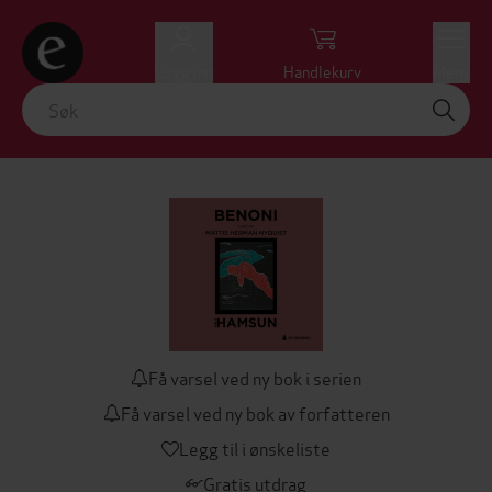
Logg inn
Handlekurv
Meny
Få varsel ved ny bok i serien
Få varsel ved ny bok av forfatteren
Legg til i ønskeliste
Gratis utdrag