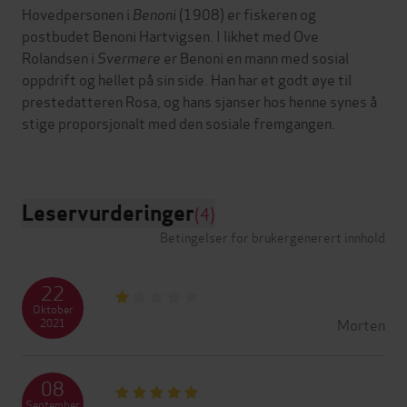
Hovedpersonen i
Benoni
(1908) er fiskeren og
postbudet Benoni Hartvigsen. I likhet med Ove
Rolandsen i
Svermere
er Benoni en mann med sosial
oppdrift og hellet på sin side. Han har et godt øye til
prestedatteren Rosa, og hans sjanser hos henne synes å
stige proporsjonalt med den sosiale fremgangen.
Leservurderinger
(4)
Betingelser for brukergenerert innhold
22
Oktober
Morten
2021
08
September