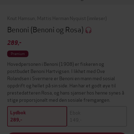
Knut Hamsun
,
Mattis Herman Nyquist
(innleser)
Benoni
(Benoni og Rosa)
289,-
Premium
Hovedpersonen i Benoni (1908) er fiskeren og
postbudet Benoni Hartvigsen. I likhet med Ove
Rolandsen i Svermere er Benoni en mann med sosial
oppdrift og hellet på sin side. Han har et godt øye til
prestedatteren Rosa, og hans sjanser hos henne synes å
stige proporsjonalt med den sosiale fremgangen.
Ebok
Lydbok
149,-
289,-