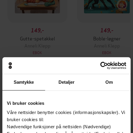
149,-
149,-
Gutte-spetakkel
Boble-løgner
Anneli Klepp
Anneli Klepp
EBOK
EBOK
Andre har også kjøpt
Samtykke
Detaljer
Om
Premium
Vi bruker cookies
Våre nettsider benytter cookies (informasjonskapsler). Vi
bruker cookies til:
Nødvendige funksjoner på nettsiden (Nødvendige)