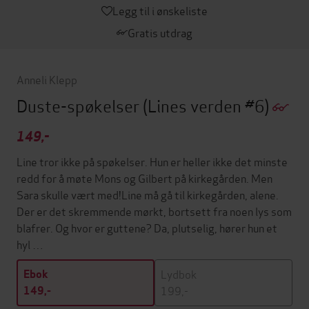
Legg til i ønskeliste
Gratis utdrag
Anneli Klepp
Duste-spøkelser
(Lines verden #6)
149,-
Line tror ikke på spøkelser. Hun er heller ikke det minste
redd for å møte Mons og Gilbert på kirkegården. Men
Sara skulle vært med!Line må gå til kirkegården, alene.
Der er det skremmende mørkt, bortsett fra noen lys som
blafrer. Og hvor er guttene? Da, plutselig, hører hun et
hyl …
Lydbok
Ebok
199,-
149,-