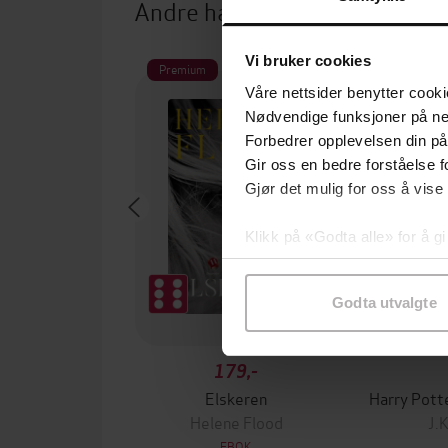
Andre har også kjøpt
Vi bruker cookies
Premium
Våre nettsider benytter cooki
Nødvendige funksjoner på ne
Forbedrer opplevelsen din på
Gir oss en bedre forståelse fo
Gjør det mulig for oss å vise
Klikk på «Godta alle» for å gi
samtykke til spesifikke formå
Godta utvalgte
179,-
Elskeren
Helene Flood
J.
EBOK