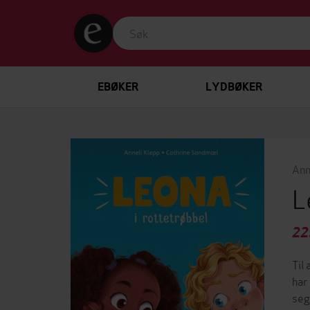
EBØKER
LYDBØKER
Ann
L
22
Til
har
seg