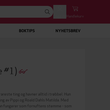
Logg inn
Handlekurv
BOKTIPS
NYHETSBREV
e #1)
rareste ting og havner alltid i trøbbel. Hun
ding av Pippi og Roald Dahls Matilda. Med
 Han fungerer som fornuftens stemme - som