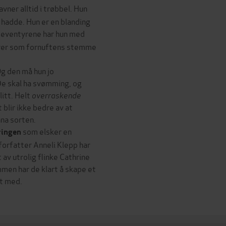
avner alltid i trøbbel. Hun
e hadde. Hun er en blanding
 eventyrene har hun med
gerer som fornuftens stemme
Og den må hun jo
De skal ha svømming, og
litt. Helt
overraskende
blir ikke bedre av at
na sorten.
som elsker en
åringen
forfatter Anneli Klepp har
 av utrolig flinke Cathrine
mmen har de klart å skape et
nt med.