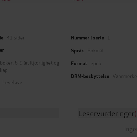
41
sider
1
de
Nummer i serie
Bokmål
er
Språk
bøker
,
6-9 år
,
Kjærlighet og
epub
Format
skap
Vannmerke
DRM-beskyttelse
Leseløve
Leservurderinger
(
Inge