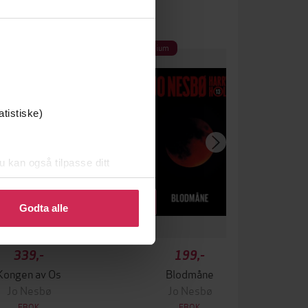
um
Premium
atistiske)
u kan også tilpasse ditt
 eller endre ditt samtykke.
Godta alle
339,-
199,-
Kongen av Os
Blodmåne
Jo Nesbø
Jo Nesbø
EBOK
EBOK