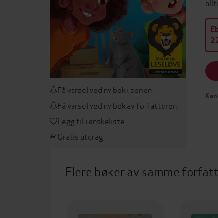
all
E
22
Få varsel ved ny bok i serien
Kan 
Få varsel ved ny bok av forfatteren
Legg til i ønskeliste
Gratis utdrag
Flere bøker av samme forfat