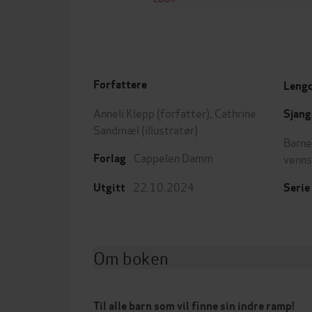
Forfattere
Leng
Anneli Klepp
(forfatter),
Cathrine
Sjang
Sandmæl
(illustratør)
Barne
Cappelen Damm
venn
Forlag
22.10.2024
Utgitt
Serie
Om boken
Til alle barn som vil finne sin indre ramp!