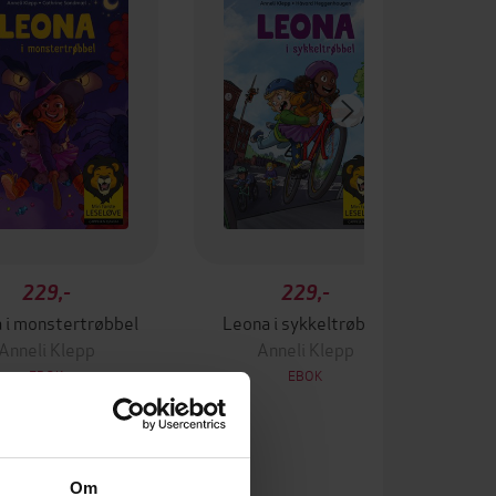
229,-
229,-
 i monstertrøbbel
Leona i sykkeltrøbbel
Anneli Klepp
Anneli Klepp
EBOK
EBOK
Om