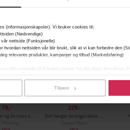
Premium
Premi
es (informasjonskapsler). Vi bruker cookies til:
ttsiden (Nødvendige)
 vår nettside (Funksjonelle)
r hvordan nettsiden vår blir brukt, slik at vi kan forbedre den (St
 deg relevante produkter, kampanjer og tilbud (Markedsføring)
 oss ditt samtykke til å bruke cookies for alle disse formålene. D
l ved å klikke på «Tilpass». Du kan når som helst trekke tilbake
Tilpass
79,-
229,-
Harry Potter og de vises stein
Det henger en engel alene i skogen
K. Rowling
Samuel Bjørk
EBOK
EBOK