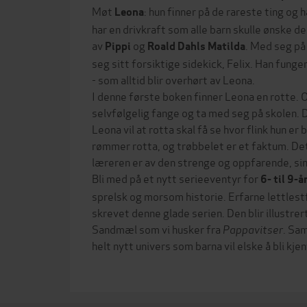
Møt
: hun finner på de rareste ting og h
Leona
har en drivkraft som alle barn skulle ønske d
av
og
. Med seg på
Pippi
Roald Dahls Matilda
seg sitt forsiktige sidekick, Felix. Han fun
- som alltid blir overhørt av Leona.
I denne første boken finner Leona en rotte. 
selvfølgelig fange og ta med seg på skolen. 
Leona vil at rotta skal få se hvor flink hun er b
rømmer rotta, og trøbbelet er et faktum. Det 
læreren er av den strenge og oppfarende, sin
Bli med på et nytt serieeventyr for
6- til 9-
sprelsk og morsom historie. Erfarne lettlest
skrevet denne glade serien. Den blir illustrert
Sandmæl som vi husker fra
Pappavitser
. Sa
helt nytt univers som barna vil elske å bli kje