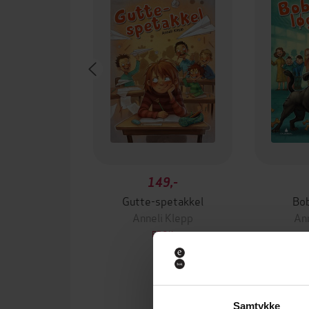
149,-
Gutte-spetakkel
Bob
Anneli Klepp
Ann
EBOK
Samtykke