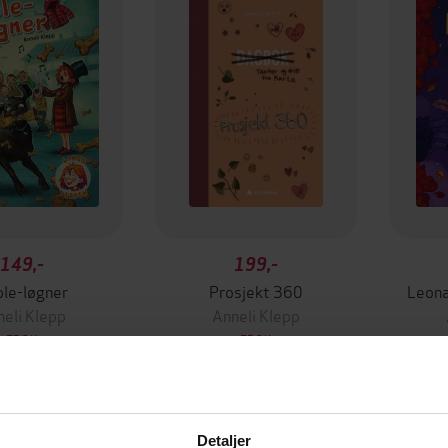
149,-
199,-
le-løgner
Prosjekt 360
Leona
eli Klepp
Anneli Klepp
EBOK
EBOK
Detaljer