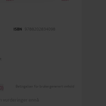
9788202834098
ISBN
t
Betingelser for brukergenerert innhold
0)
n vurderinger ennå