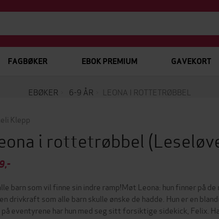
FAGBØKER
EBOK PREMIUM
GAVEKORT
EBØKER
6-9 ÅR
LEONA I ROTTETRØBBEL
eli Klepp
eona i rottetrøbbel
(Leseløv
9,-
 alle barn som vil finne sin indre ramp!Møt Leona: hun finner på de 
 en drivkraft som alle barn skulle ønske de hadde. Hun er en blan
 på eventyrene har hun med seg sitt forsiktige sidekick, Felix.