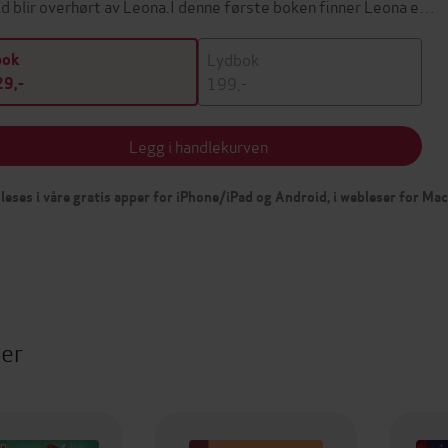
tid blir overhørt av Leona.I denne første boken finner Leona e…
Lydbok
bok
199,-
9,-
Legg i handlekurven
leses i våre gratis apper for iPhone/iPad og Android, i webleser for Ma
ter