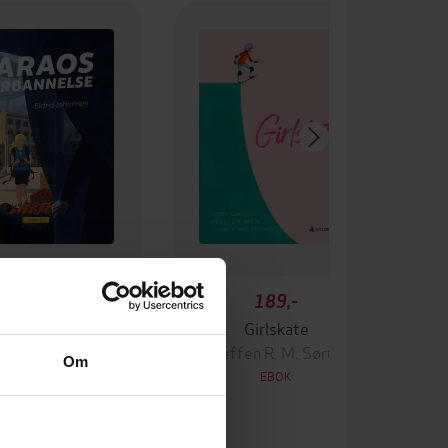
179,-
189,-
aos forbannelse
Girlskate
ldrid Johansen
Steffen R. M. Sørum
Om
EBOK
EBOK