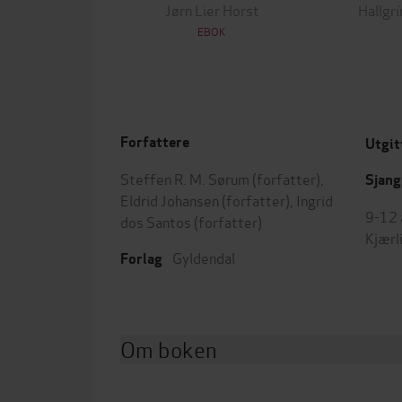
Jørn Lier Horst
Hallgr
EBOK
Forfattere
Utgit
Steffen R. M. Sørum
(forfatter),
Sjang
Eldrid Johansen
(forfatter),
Ingrid
9-12 
dos Santos
(forfatter)
Kjærl
Gyldendal
Forlag
Om boken