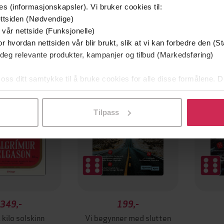
es (informasjonskapsler). Vi bruker cookies til:
ttsiden (Nødvendige)
 vår nettside (Funksjonelle)
r hvordan nettsiden vår blir brukt, slik at vi kan forbedre den (St
Premium
Premi
 deg relevante produkter, kampanjer og tilbud (Markedsføring)
 oss ditt samtykke til å bruke cookies for alle disse formålene. D
l ved å klikke på «Tilpass». Du kan når som helst trekke tilbake
Tilpass
349,-
199,-
 kilo solskinn
Vi begynner med slutten