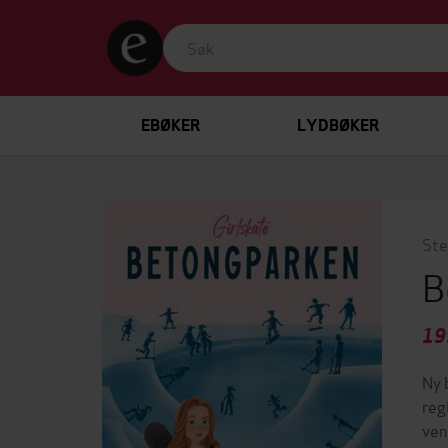
EBØKER
LYDBØKER
Ste
B
19
Ny 
reg
ven