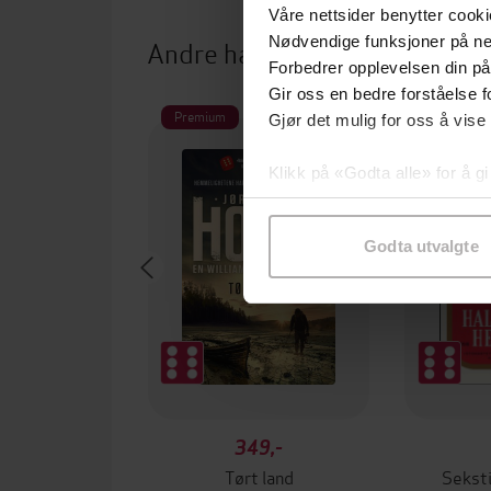
Våre nettsider benytter cooki
Nødvendige funksjoner på ne
Andre har også kjøpt
Forbedrer opplevelsen din på
Gir oss en bedre forståelse fo
Premium
Gjør det mulig for oss å vise
Klikk på «Godta alle» for å gi
samtykke til spesifikke formå
Godta utvalgte
349,-
Tørt land
Seksti