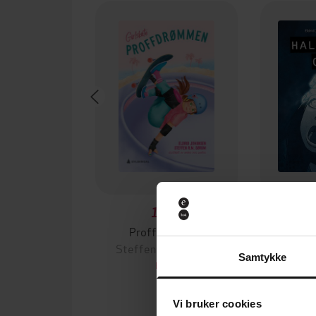
179,-
Proffdrømmen
Hall
Steffen R. M. Sørum
Eldr
Samtykke
EBOK
Vi bruker cookies