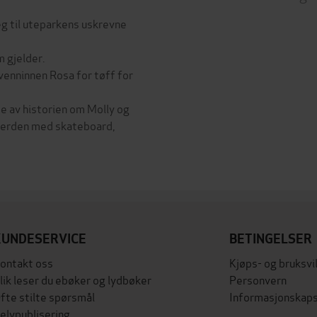
eg til uteparkens uskrevne
 gjelder.
 venninnen Rosa for tøff for
e av historien om Molly og
t verden med skateboard,
KUNDESERVICE
BETINGELSER
ontakt oss
Kjøps- og bruksvi
lik leser du ebøker og lydbøker
Personvern
fte stilte spørsmål
Informasjonskaps
elvpublisering