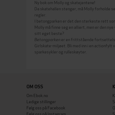
Ny bok om Molly og skatejentene!
Da skatehallen stenger, må Molly forholde s
regler.
I betongparken er det den sterkeste rett som
Molly må finne seg en alliert, men er den nye
sitt eget beste?
Betongparken
er en frittstående fortsettels
Girlskate-miljøet. Bli med inn i en actionfyl
sparkesykler og rulleskøyter.
OM OSS
Om Ebok.no
K
Ledige stillinger
S
Følg oss på Facebook
O
Følg oss på Instagram
S