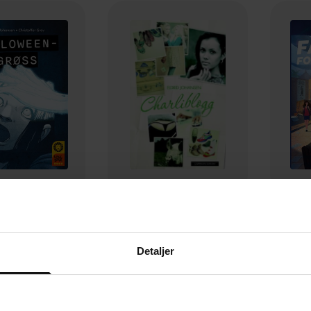
149,-
249,-
oween-grøss
Charliblogg
Far
id Johansen
Eldrid Johansen
E
Detaljer
EBOK
EBOK