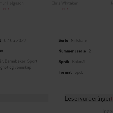
ímur Helgason
Chris Whitaker
J
EBOK
EBOK
02.06.2022
Girlskate
t
Serie
2
er
Nummer i serie
år
,
Barnebøker
,
Sport
,
Bokmål
Språk
ighet og vennskap
epub
Format
Leservurderinger
(
Inge