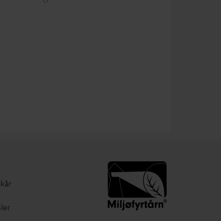
lkår
ler