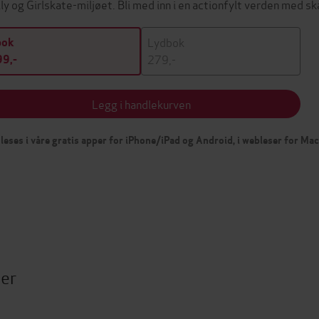
ly og Girlskate-miljøet. Bli med inn i en actionfylt verden med 
Lydbok
bok
279,-
9,-
Legg i handlekurven
leses i våre gratis apper for iPhone/iPad og Android, i webleser for Ma
ter