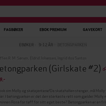
FAGBØKER
EBOK PREMIUM
GAVEKORT
EBØKER
9-12 ÅR
BETONGPARKEN
ffen R. M. Sørum
,
Eldrid Johansen
,
Ingrid dos Santos
etongparken
(Girlskate #2)
9,-
bok om Molly og skatejentene!Da skatehallen stenger, må Molly 
ler.I betongparken er det den sterkeste rett som gjelder.Molly m
ninnen Rosa for tøff for sitt eget beste? Betongparken er en fr