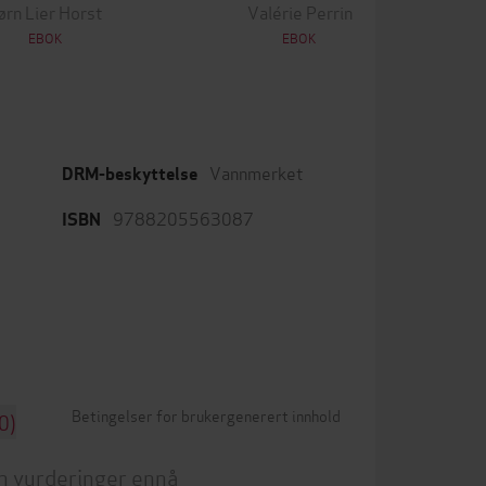
ørn Lier Horst
Valérie Perrin
EBOK
EBOK
Vannmerket
DRM-beskyttelse
9788205563087
ISBN
Betingelser for brukergenerert innhold
0)
n vurderinger ennå