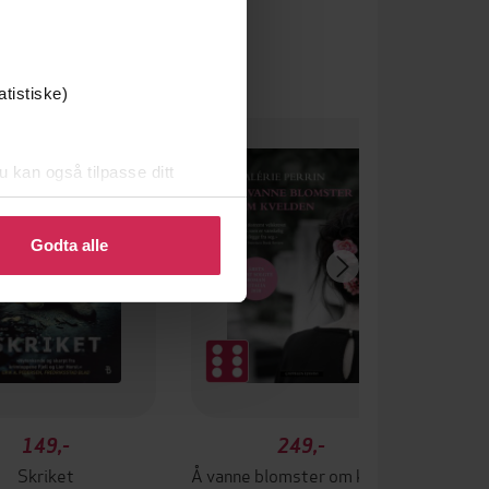
atistiske)
um
u kan også tilpasse ditt
 eller endre ditt samtykke.
Godta alle
149,-
249,-
Skriket
Å vanne blomster om kvelden