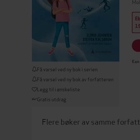
Mol
E
19
Kan 
Få varsel ved ny bok i serien
Få varsel ved ny bok av forfatteren
Legg til i ønskeliste
Gratis utdrag
Flere bøker av samme forfat