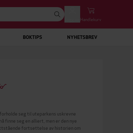
Logg inn
Handlekurv
BOKTIPS
NYHETSBREV
forholde seg til uteparkens uskrevne
å finne seg en alliert, men er den nye
ittstående fortsettelse av historien om