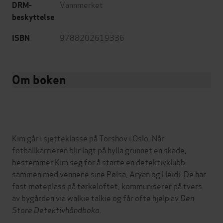
Vannmerket
DRM-
beskyttelse
9788202619336
ISBN
Om boken
Kim går i sjetteklasse på Torshov i Oslo. Når
fotballkarrieren blir lagt på hylla grunnet en skade,
bestemmer Kim seg for å starte en detektivklubb
sammen med vennene sine Pølsa, Aryan og Heidi. De har
fast møteplass på tørkeloftet, kommuniserer på tvers
av bygården via walkie talkie og får ofte hjelp av
Den
Store Detektivhåndboka
.