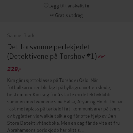
Legg til i ønskeliste
Gratis utdrag
Samuel Bjørk
Det forsvunne perlekjedet
(Detektivene på Torshov #1)
229,-
Kim går i sjetteklasse på Torshov i Oslo. Når
fotballkarrieren blir lagt på hylla grunnet en skade,
bestemmer Kim seg for å starte en detektivklubb
sammen med vennene sine Pølsa, Aryan og Heidi. De har
fast møteplass på tørkeloftet, kommuniserer på tvers
av bygården via walkie talkie og får ofte hjelp av Den
Store Detektivhåndboka. Men en dag får de vite at fru
Abrahamsens perlekjede har blitt s…