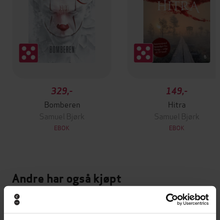
329,-
149,-
Bomberen
Hitra
Samuel Bjørk
Samuel Bjørk
EBOK
EBOK
Andre har også kjøpt
Premium
Premium
Første gang på tilbud