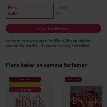
Lydbok
Ebok
399,-
229,-
Legg i handlekurven
Kan leses i våre gratis apper for iPhone/iPad og Android, i
webleser for Mac/PC, i iBooks, på Kindle og PocketBook
Flere bøker av samme forfatter
Premium
Premium
Første gang på tilbud
Vi anbefaler