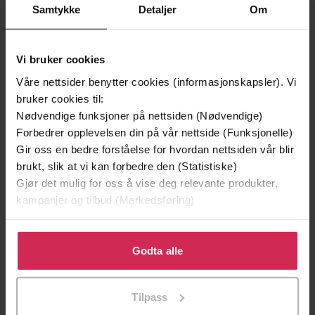
Samtykke
Detaljer
Om
Vi bruker cookies
Våre nettsider benytter cookies (informasjonskapsler). Vi
bruker cookies til:
Nødvendige funksjoner på nettsiden (Nødvendige)
Forbedrer opplevelsen din på vår nettside (Funksjonelle)
Gir oss en bedre forståelse for hvordan nettsiden vår blir
brukt, slik at vi kan forbedre den (Statistiske)
Gjør det mulig for oss å vise deg relevante produkter,
349,-
349,-
kampanjer og tilbud (Markedsføring)
Utskudd
Tørt land
Jørn Lier Horst
Jørn Lier Horst
Klikk på «Godta alle» for å gi oss ditt samtykke til å
EBOK
EBOK
bruke cookies for alle disse formålene. Du kan også
Godta alle
tilpasse ditt samtykke til spesifikke formål ved å klikke
på «Tilpass». Du kan når som helst trekke tilbake eller
Tilpass
endre ditt samtykke.