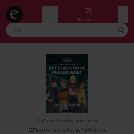
Logg inn
Handlekurv
Meny
Få varsel ved ny bok i serien
Få varsel ved ny bok av forfatteren