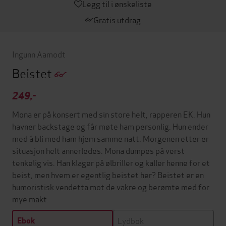
Legg til i ønskeliste
Gratis utdrag
Ingunn Aamodt
Beistet
249,-
Mona er på konsert med sin store helt, rapperen EK. Hun
havner backstage og får møte ham personlig. Hun ender
med å bli med ham hjem samme natt. Morgenen etter er
situasjon helt annerledes. Mona dumpes på verst
tenkelig vis. Han klager på ølbriller og kaller henne for et
beist, men hvem er egentlig beistet her? Beistet er en
humoristisk vendetta mot de vakre og berømte med for
mye makt.
Lydbok
Ebok