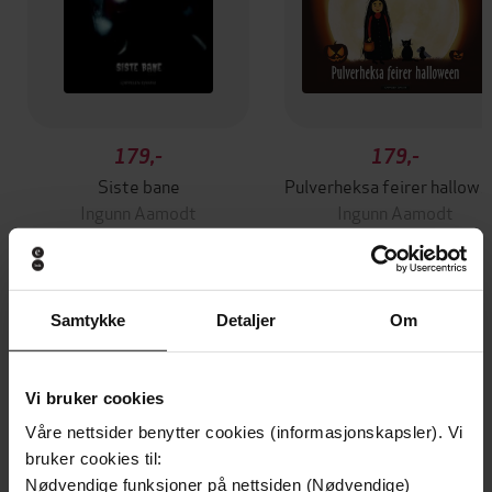
179,-
179,-
Siste bane
Pulverheksa feirer 
Ingunn Aamodt
Ingunn Aamodt
EBOK
EBOK
Samtykke
Detaljer
Om
Andre har også kjøpt
Vi bruker cookies
Premium
Premium
Våre nettsider benytter cookies (informasjonskapsler). Vi
Vinner av Rivertonprisen
Første gang på tilbud
bruker cookies til:
Nødvendige funksjoner på nettsiden (Nødvendige)