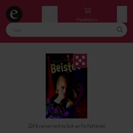
Logg inn
Handlekurv
Meny
Få varsel ved ny bok av forfatteren