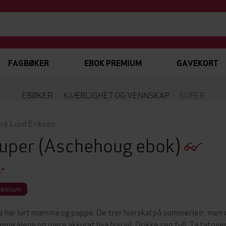
FAGBØKER
EBOK PREMIUM
GAVEKORT
EBØKER
KJÆRLIGHET OG VENNSKAP
SUPER
re Lund Eriksen
uper
(Aschehoug ebok)
,-
remium
ie har lurt mamma og pappa. De tror hun skal på sommerleir, men de
mme alene og gjøre akkurat hva hun vil. Drikke seg full. Ta tatover