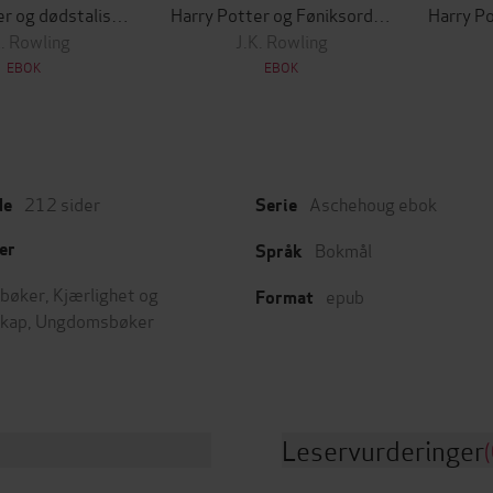
Harry Potter og dødstalismanene
Harry Potter og Føniksordenen
K. Rowling
J.K. Rowling
EBOK
EBOK
212
sider
Aschehoug ebok
de
Serie
Bokmål
er
Språk
bøker
,
Kjærlighet og
epub
Format
skap
,
Ungdomsbøker
Leservurderinger
(