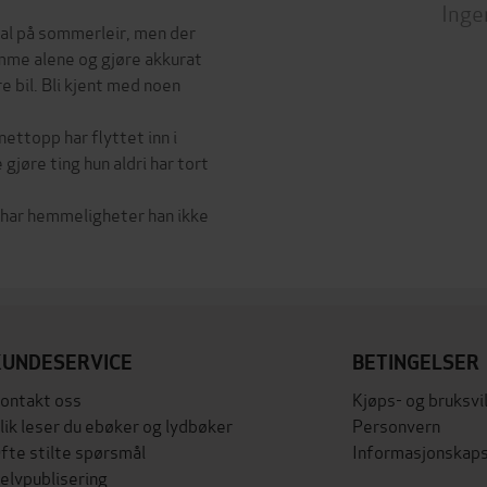
Inge
kal på sommerleir, men der
jemme alene og gjøre akkurat
re bil. Bli kjent med noen
ettopp har flyttet inn i
jøre ting hun aldri har tort
n har hemmeligheter han ikke
KUNDESERVICE
BETINGELSER
ontakt oss
Kjøps- og bruksvi
lik leser du ebøker og lydbøker
Personvern
fte stilte spørsmål
Informasjonskaps
elvpublisering