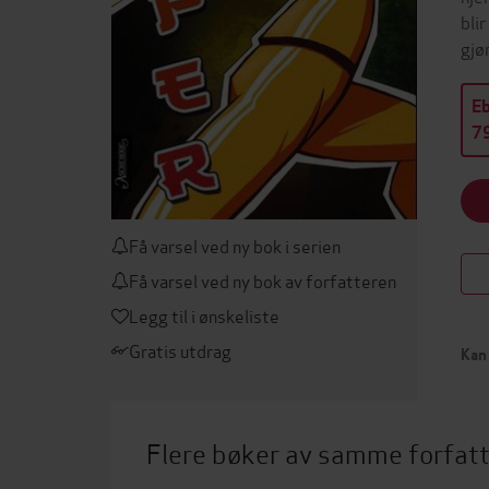
bli
gjø
E
79
Få varsel ved ny bok i serien
Få varsel ved ny bok av forfatteren
Legg til i ønskeliste
Gratis utdrag
Kan 
Flere bøker av samme forfat