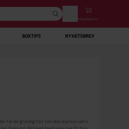
Logg inn
Handlekurv
BOKTIPS
NYHETSBREV
r tar de grundig feil. I en uke skal hun være
ing. Kjøre bil. Bli kjent med noen nye.Og hun