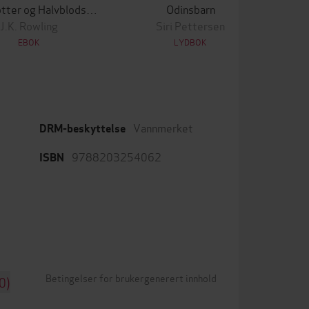
Harry Potter og Halvblodsprinsen
Odinsbarn
Harr
J.K. Rowling
Siri Pettersen
EBOK
LYDBOK
Vannmerket
DRM-beskyttelse
9788203254062
ISBN
Betingelser for brukergenerert innhold
0)