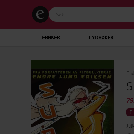
EBØKER
LYDBØKER
End
S
79
P
Jul
hje