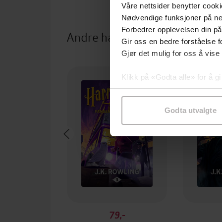
Våre nettsider benytter cooki
Nødvendige funksjoner på ne
Forbedrer opplevelsen din på
Andre har også kjøpt
Gir oss en bedre forståelse fo
Gjør det mulig for oss å vise
Klikk på «Godta alle» for å gi
samtykke til spesifikke formå
Godta utvalgte
79,-