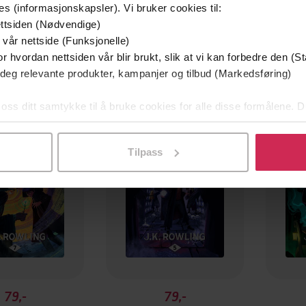
es (informasjonskapsler). Vi bruker cookies til:
ttsiden (Nødvendige)
 vår nettside (Funksjonelle)
r hvordan nettsiden vår blir brukt, slik at vi kan forbedre den (St
 deg relevante produkter, kampanjer og tilbud (Markedsføring)
 oss ditt samtykke til å bruke cookies for alle disse formålene. D
l ved å klikke på «Tilpass». Du kan når som helst trekke tilbake
Tilpass
79,-
79,-