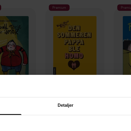
Premium
Premi
79,-
99,-
-Terje går amok
Den sommeren pappa ble homo
Detaljer
Lund Eriksen
Endre Lund Eriksen
End
EBOK
EBOK