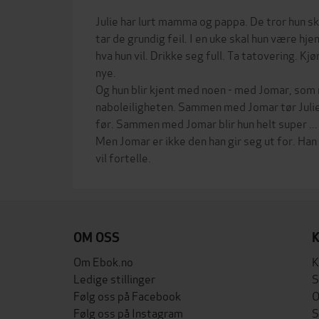
Julie har lurt mamma og pappa. De tror hun s
tar de grundig feil. I en uke skal hun være h
hva hun vil. Drikke seg full. Ta tatovering. Kjø
nye.
Og hun blir kjent med noen - med Jomar, som n
naboleiligheten. Sammen med Jomar tør Julie g
før. Sammen med Jomar blir hun helt super ...
Men Jomar er ikke den han gir seg ut for. Ha
OM OSS
Om Ebok.no
K
Ledige stillinger
S
Følg oss på Facebook
O
Følg oss på Instagram
S