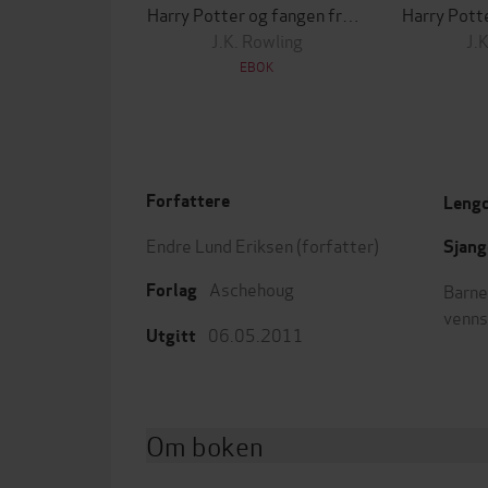
Harry Potter og fangen fra Azkaban
J.K. Rowling
J.
EBOK
Forfattere
Leng
Endre Lund Eriksen
(forfatter)
Sjang
Aschehoug
Barne
Forlag
venn
06.05.2011
Utgitt
Om boken