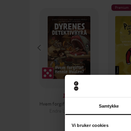
Premium
179,-
Hvem forgiftet Hennie Hvalen?
Pitbull
Samtykke
Endre Lund Eriksen
Endre 
EBOK
Vi bruker cookies