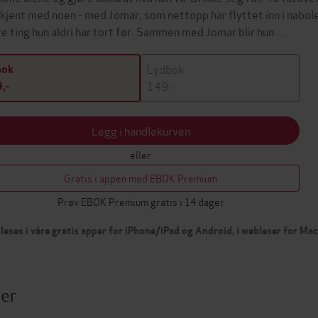
r kjent med noen - med Jomar, som nettopp har flyttet inn i nabo
re ting hun aldri har tort før. Sammen med Jomar blir hun …
Lydbok
bok
149,-
,-
Legg i handlekurven
eller
Gratis i appen med EBOK Premium
Prøv EBOK Premium gratis i 14 dager
leses i våre gratis apper for iPhone/iPad og Android, i webleser for Ma
ter