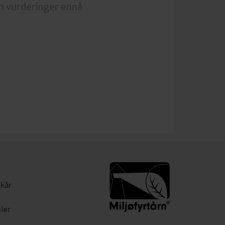
n vurderinger ennå
lkår
ler