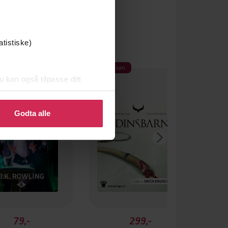
atistiske)
Premium
u kan også tilpasse ditt
 eller endre ditt samtykke.
Godta alle
79,-
299,-