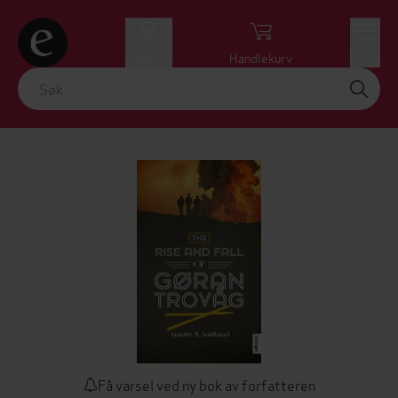
Logg inn
Handlekurv
Meny
Få varsel ved ny bok av forfatteren