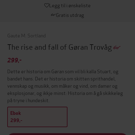
Legg til i ønskeliste
Gratis utdrag
Gaute M. Sortland
The rise and fall of Gøran Trovåg
299,-
Dette er historia om Gøran som vil bli kalla Stuart, og
bandet hans. Det er historia om skitten sprithandel,
vennskap og musikk, om måker og vind, om damer og
eksplosjonar, og ikkje minst: Historia om å gå skikkeleg
på tryne i hundeskit.
Ebok
299,-