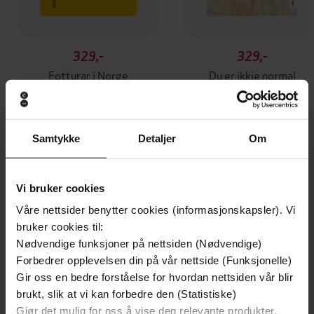
329,-
329,-
Fotturar i Norge
Du er ikkje normal
Gaute M. Sortland
Gaute M. Sortland
EBOK
EBOK
Samtykke
Detaljer
Om
Andre har også kjøpt
Vi bruker cookies
Våre nettsider benytter cookies (informasjonskapsler). Vi
Premium
Premium
bruker cookies til:
Vinner av Rivertonprisen
Første gang på tilbud
Nødvendige funksjoner på nettsiden (Nødvendige)
Forbedrer opplevelsen din på vår nettside (Funksjonelle)
Gir oss en bedre forståelse for hvordan nettsiden vår blir
brukt, slik at vi kan forbedre den (Statistiske)
Gjør det mulig for oss å vise deg relevante produkter,