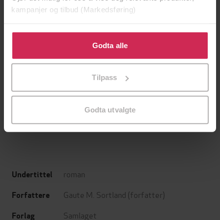
kampanjer og tilbud (Markedsføring)
Klikk på «Godta alle» for å gi oss ditt samtykke til å
bruke cookies for alle disse formålene. Du kan også
Godta alle
tilpasse ditt samtykke til spesifikke formål ved å klikke
på «Tilpass». Du kan når som helst trekke tilbake eller
Tilpass
endre ditt samtykke.
199,-
349,-
Minnesota
Utskudd
Jo Nesbø
Jørn Lier Horst
Godta utvalgte
EBOK
EBOK
roman
Undertittel
Gaute M. Sortland
(forfatter)
Forfattere
Samlaget
Forlag