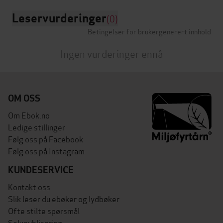
Leservurderinger
(0)
Betingelser for brukergenerert innhold
Ingen vurderinger ennå
OM OSS
Om Ebok.no
Ledige stillinger
Følg oss på Facebook
Følg oss på Instagram
KUNDESERVICE
Kontakt oss
Slik leser du ebøker og lydbøker
Ofte stilte spørsmål
Selvpublisering