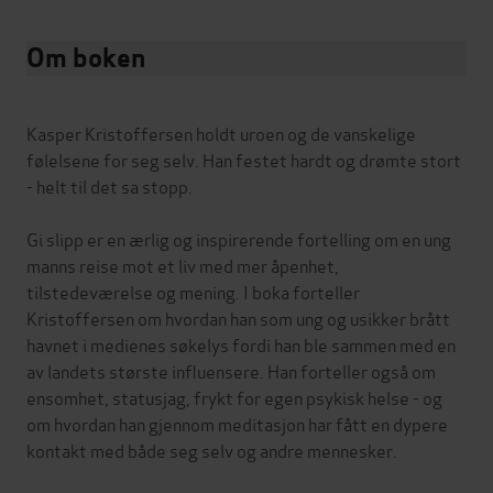
Om boken
Kasper Kristoffersen holdt uroen og de vanskelige
følelsene for seg selv. Han festet hardt og drømte stort
- helt til det sa stopp.
Gi slipp er en ærlig og inspirerende fortelling om en ung
manns reise mot et liv med mer åpenhet,
tilstedeværelse og mening. I boka forteller
Kristoffersen om hvordan han som ung og usikker brått
havnet i medienes søkelys fordi han ble sammen med en
av landets største influensere. Han forteller også om
ensomhet, statusjag, frykt for egen psykisk helse - og
om hvordan han gjennom meditasjon har fått en dypere