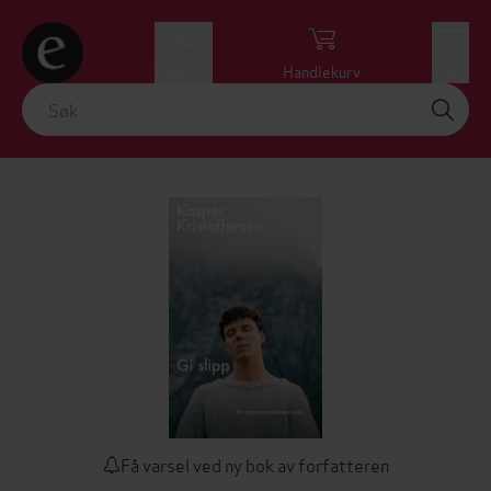
Logg inn
Handlekurv
Meny
Få varsel ved ny bok av forfatteren