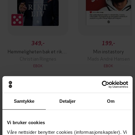
349,-
199,-
Hemmeligheten bak et rikt liv
Min instastory
Christian Ringnes
Mads André Hansen
EBOK
EBOK
Andre har også kjøpt
Samtykke
Detaljer
Om
Premium
Premium
Vi anbefaler
Vi bruker cookies
Våre nettsider benytter cookies (informasjonskapsler). Vi