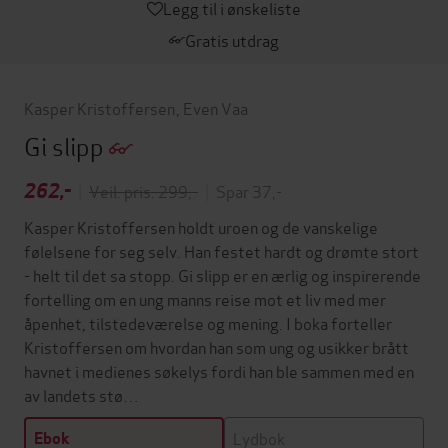
Legg til i ønskeliste
Gratis utdrag
Kasper Kristoffersen
,
Even Vaa
Gi slipp
262,-
|
Veil. pris: 299,-
|
Spar 37,-
Kasper Kristoffersen holdt uroen og de vanskelige
følelsene for seg selv. Han festet hardt og drømte stort
- helt til det sa stopp. Gi slipp er en ærlig og inspirerende
fortelling om en ung manns reise mot et liv med mer
åpenhet, tilstedeværelse og mening. I boka forteller
Kristoffersen om hvordan han som ung og usikker brått
havnet i medienes søkelys fordi han ble sammen med en
av landets stø…
Lydbok
Ebok