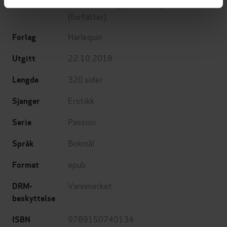
Barbara Dunlop
(forfatter),
Kristi Gold
Forfattere
(forfatter)
Harlequin
Forlag
22.10.2018
Utgitt
320
sider
Lengde
Erotikk
Sjanger
Passion
Serie
Bokmål
Språk
epub
Format
Vannmerket
DRM-
beskyttelse
9789150740134
ISBN