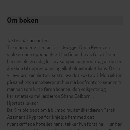
Om boken
Jakten på sannheten
Tre måneder etter sin fars død gjør Darci Rivers en
sjokkerende oppdagelse. Hun finner bevis for at faren
hennes ble grundig lurt av kompanjongen sin, og at det er
årsaken til depresjonen og alkoholmisbruket hans. Darci
vil avsløre sannheten, koste hva det koste vil. Men jakten
på sannheten innebærer at hun må konfrontere sønnen til
mannen som lurte faren hennes, den velkjente og
karismatiske milliardæren Shane Colborn …
Hjertets lekser
Da Kira ble bedt om å bli med multimilliardæren Tarek
Azzmar til Kypros for å hjelpe ham med det
nyanskaffede hotellet hans, takker hun først nei. Hun har