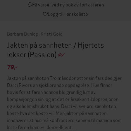
Få varsel ved ny bok av forfatteren
Legg til i ønskeliste
Barbara Dunlop
,
Kristi Gold
Jakten på sannheten / Hjertets
lekser
(Passion)
79,-
Jakten på sannheten Tre måneder etter sin fars død gjør
Darci Rivers en sjokkerende oppdagelse. Hun finner
bevis for at faren hennes ble grundig lurt av
kompanjongen sin, og at det er årsaken til depresjonen
og alkoholmisbruket hans. Darci vil avsløre sannheten,
koste hva det koste vil. Men jakten på sannheten
innebærer at hun må konfrontere sønnen til mannen som
lurte faren hennes, den velkjent…