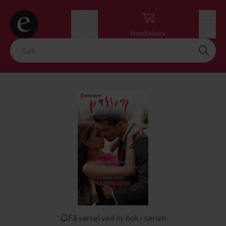
Logg inn
Handlekurv
Meny
Få varsel ved ny bok i serien