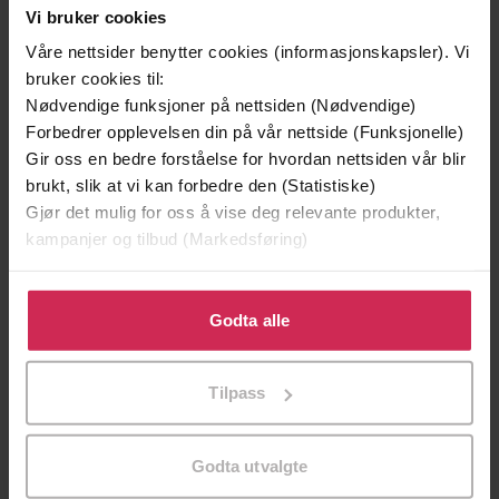
Vi bruker cookies
Våre nettsider benytter cookies (informasjonskapsler). Vi
bruker cookies til:
Nødvendige funksjoner på nettsiden (Nødvendige)
Forbedrer opplevelsen din på vår nettside (Funksjonelle)
Gir oss en bedre forståelse for hvordan nettsiden vår blir
brukt, slik at vi kan forbedre den (Statistiske)
Gjør det mulig for oss å vise deg relevante produkter,
kampanjer og tilbud (Markedsføring)
Klikk på «Godta alle» for å gi oss ditt samtykke til å
249,-
149,-
bruke cookies for alle disse formålene. Du kan også
Godta alle
Å vanne blomster om kvelden
Bli med meg
tilpasse ditt samtykke til spesifikke formål ved å klikke
Valérie Perrin
Catherine Isaac
på «Tilpass». Du kan når som helst trekke tilbake eller
EBOK
EBOK
Tilpass
endre ditt samtykke.
Godta utvalgte