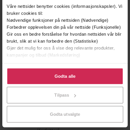
Våre nettsider benytter cookies (informasjonskapsler). Vi
bruker cookies til:
Nødvendige funksjoner på nettsiden (Nødvendige)
Forbedrer opplevelsen din på vår nettside (Funksjonelle)
Gir oss en bedre forståelse for hvordan nettsiden vår blir
brukt, slik at vi kan forbedre den (Statistiske)
Gjør det mulig for oss å vise deg relevante produkter,
kampanjer og tilbud (Markedsføring)
Klikk på «Godta alle» for å gi oss ditt samtykke til å
229,-
199,-
bruke cookies for alle disse formålene. Du kan også
Godta alle
Santorinis hemmelighet
Vi begynner med slutten
tilpasse ditt samtykke til spesifikke formål ved å klikke
Patricia Wilson
Chris Whitaker
på «Tilpass». Du kan når som helst trekke tilbake eller
EBOK
EBOK
Tilpass
endre ditt samtykke.
Godta utvalgte
Kathie DeNosky
(forfatter),
Maisey Yates
Forfattere
(forfatter)