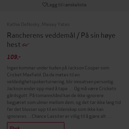
Legg til i ønskeliste
Kathie DeNosky
,
Maisey Yates
Rancherens veddemål / På sin høye
hest
109,-
Ingen kommer under huden på Jackson Cooper som
Cricket Maxfield. Da de møtes til en
veldedighetspokerturnering, blir innsatsen personlig.
Jackson ender opp med å tape … Og må være Crickets
gårdsgutt. På tomannshånd kan de ikke ignorere
begjæret som ulmer mellom dem, og det tar ikke lang tid
før det blusser opp til en lidenskap som ikke kan
ignoreres ... Chance Lassiter er villig til å gjøre alt …
Ebok