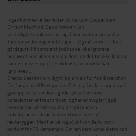
Ingen kommer under huden på Jackson Cooper som
Cricket Maxfield. Da de møtes til en
veldedighetspokerturnering, blir innsatsen personlig.
Jackson ender opp med å tape … Og må være Crickets
gårdsgutt. På tomannshånd kan de ikke ignorere
begjæret som ulmer mellom dem, og det tar ikke lang tid
før det blusser opp til en lidenskap som ikke kan
ignoreres ...
Chance Lassiter er villig til å gjøre alt for familieranchen.
Derfor gir han PR-eksperten Felicity Sinclair i oppdrag å
gjenopprette familiens gode rykte. Den sexy
konsulenten er fra storbyen, og han er nysgjerrig på
hvordan hun vil takle oppholdet på ranchen.
Felicity innser at rancheieren trives best på
hesteryggen. Men hun ser også at han ville ha vært
perfekt for PR-kampanjen. Om han bare kunne klatre ned
fra sin høye hest og rette oppmerksomheten mot henne