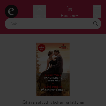
Logg inn
Handlekurv
Meny
Få varsel ved ny bok av forfatteren