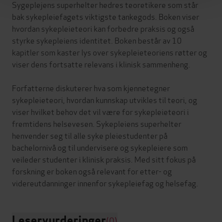
Sygeplejens superhelter hedres teoretikere som står
bak sykepleiefagets viktigste tankegods. Boken viser
hvordan sykepleieteori kan forbedre praksis og også
styrke sykepleiens identitet. Boken består av 10
kapitler som kaster lys over sykepleieteoriens røtter og
viser dens fortsatte relevans i klinisk sammenheng.
Forfatterne diskuterer hva som kjennetegner
sykepleieteori, hvordan kunnskap utvikles til teori, og
viser hvilket behov det vil være for sykepleieteori i
fremtidens helsevesen. Sykepleiens superhelter
henvender seg til alle syke pleiestudenter på
bachelornivå og til undervisere og sykepleiere som
veileder studenter i klinisk praksis. Med sitt fokus på
forskning er boken også relevant for etter- og
Leservurderinger
(0)