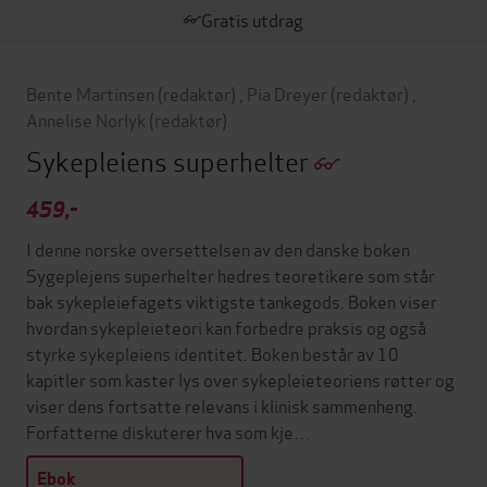
Gratis utdrag
Bente Martinsen
(redaktør)
,
Pia Dreyer
(redaktør)
,
Annelise Norlyk
(redaktør)
Sykepleiens superhelter
459,-
I denne norske oversettelsen av den danske boken
Sygeplejens superhelter hedres teoretikere som står
bak sykepleiefagets viktigste tankegods. Boken viser
hvordan sykepleieteori kan forbedre praksis og også
styrke sykepleiens identitet. Boken består av 10
kapitler som kaster lys over sykepleieteoriens røtter og
viser dens fortsatte relevans i klinisk sammenheng.
Forfatterne diskuterer hva som kje…
Ebok