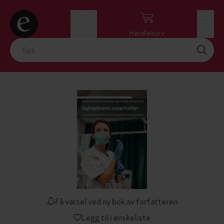
Logg inn
Handlekurv
Meny
Få varsel ved ny bok av forfatteren
Legg til i ønskeliste