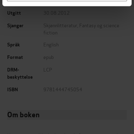
Forlag
30.08.2012
Utgitt
Skjønnlitteratur
,
Fantasy og science
Sjanger
fiction
English
Språk
epub
Format
LCP
DRM-
beskyttelse
9781444745054
ISBN
Om boken