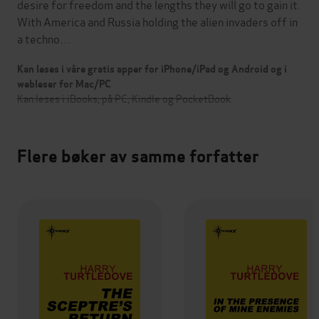
desire for freedom and the lengths they will go to gain it.
With America and Russia holding the alien invaders off in
a techno…
Kan leses i våre gratis apper for iPhone/iPad og Android og i
webleser for Mac/PC
Kan leses i iBooks, på PC, Kindle og PocketBook
Flere bøker av samme forfatter