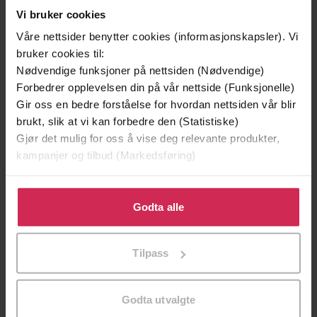
Vi bruker cookies
Våre nettsider benytter cookies (informasjonskapsler). Vi
bruker cookies til:
Nødvendige funksjoner på nettsiden (Nødvendige)
Forbedrer opplevelsen din på vår nettside (Funksjonelle)
Gir oss en bedre forståelse for hvordan nettsiden vår blir
brukt, slik at vi kan forbedre den (Statistiske)
Gjør det mulig for oss å vise deg relevante produkter,
kampanjer og tilbud (Markedsføring)
199,-
349,-
Minnesota
Utskudd
Klikk på «Godta alle» for å gi oss ditt samtykke til å
Jo Nesbø
Jørn Lier Horst
bruke cookies for alle disse formålene. Du kan også
Godta alle
EBOK
EBOK
tilpasse ditt samtykke til spesifikke formål ved å klikke
på «Tilpass». Du kan når som helst trekke tilbake eller
Tilpass
endre ditt samtykke.
Harry Turtledove
(forfatter)
Forfattere
Godta utvalgte
Hodder & Stoughton